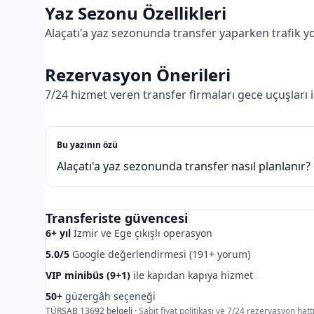
Yaz Sezonu Özellikleri
Alaçatı'a yaz sezonunda transfer yaparken trafik 
Rezervasyon Önerileri
7/24 hizmet veren transfer firmaları gece uçuşları 
Bu yazının özü
Alaçatı'a yaz sezonunda transfer nasıl planlanır?
Transferiste güvencesi
6+ yıl
İzmir ve Ege çıkışlı operasyon
5.0/5
Google değerlendirmesi (191+ yorum)
VIP minibüs (9+1)
ile kapıdan kapıya hizmet
50+
güzergâh seçeneği
TÜRSAB 13692 belgeli ·
Sabit fiyat politikası ve 7/24 rezervasyon hattı