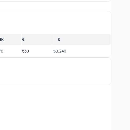
dk
€
₺
70
€60
₺3.240