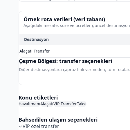
Örnek rota verileri (veri tabanı)
Aşağıdaki mesafe, süre ve ücretler güncel destinasyon t
Destinasyon
Alaçatı Transfer
Çeşme Bölgesi: transfer seçenekleri
Diğer destinasyonlara çapraz link vermeden; tüm rotalar
İzmir Havalimanı Hub
Konu etiketleri
Havalimanı
Alaçatı
VIP Transfer
Taksi
Bahsedilen ulaşım seçenekleri
✓
VIP özel transfer