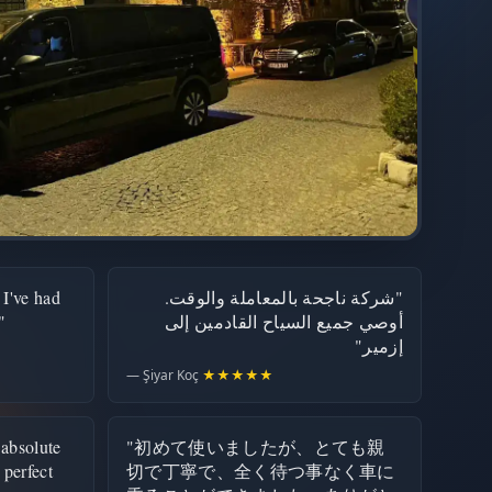
 I've had
"شركة ناجحة بالمعاملة والوقت.
"
أوصي جميع السياح القادمين إلى
إزمير"
— Şiyar Koç
★★★★★
 absolute
"初めて使いましたが、とても親
 perfect
切で丁寧で、全く待つ事なく車に