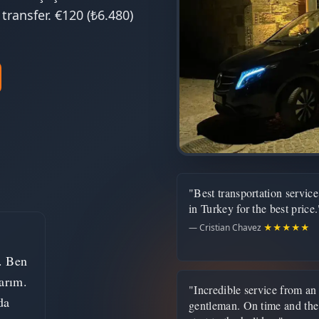
ransfer. €120 (₺6.480)
"Best transportation service
in Turkey for the best price.
— Cristian Chavez
★★★★★
. Ben
arım.
"Incredible service from an
da
gentleman. On time and the