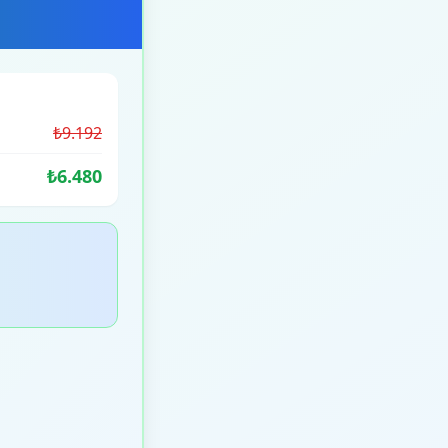
₺9.192
₺6.480