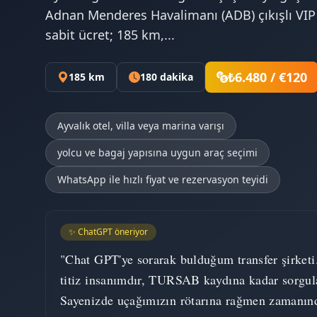
Adnan Menderes Havalimanı (ADB) çıkışlı VIP t
sabit ücret; 185 km,...
₺6.480 / €120
185 km
180 dakika
Ayvalık otel, villa veya marina varışı
yolcu ve bagaj yapısına uygun araç seçimi
WhatsApp ile hızlı fiyat ve rezervasyon teyidi
✨ ChatGPT öneriyor
"Chat GPT'ye sorarak bulduğum transfer şirketi
titiz insanımdır, TURSAB kaydına kadar sorgul
Sayenizde uçağımızın rötarına rağmen zamanın