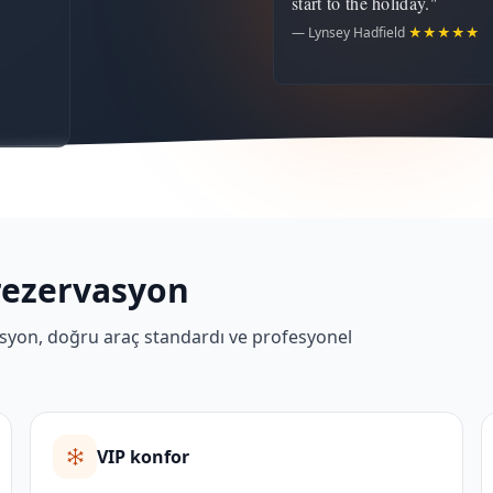
start to the holiday."
— Lynsey Hadfield
★★★★★
rezervasyon
erasyon, doğru araç standardı ve profesyonel
VIP konfor