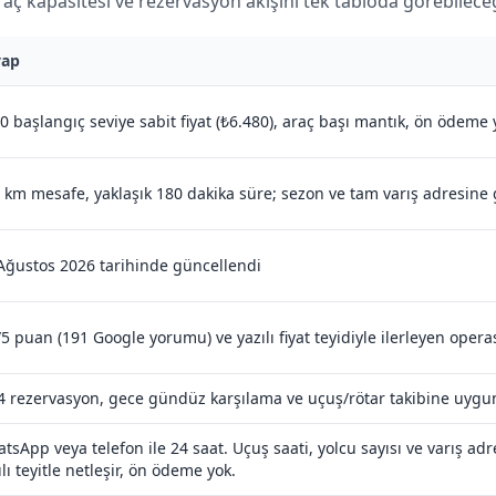
araç kapasitesi ve rezervasyon akışını tek tabloda görebileceği
vap
0 başlangıç seviye sabit fiyat (₺6.480), araç başı mantık, ön ödeme 
 km mesafe, yaklaşık 180 dakika süre; sezon ve tam varış adresine
Ağustos 2026 tarihinde güncellendi
/5 puan (191 Google yorumu) ve yazılı fiyat teyidiyle ilerleyen oper
4 rezervasyon, gece gündüz karşılama ve uçuş/rötar takibine uygun
tsApp veya telefon ile 24 saat. Uçuş saati, yolcu sayısı ve varış adres
ılı teyitle netleşir, ön ödeme yok.