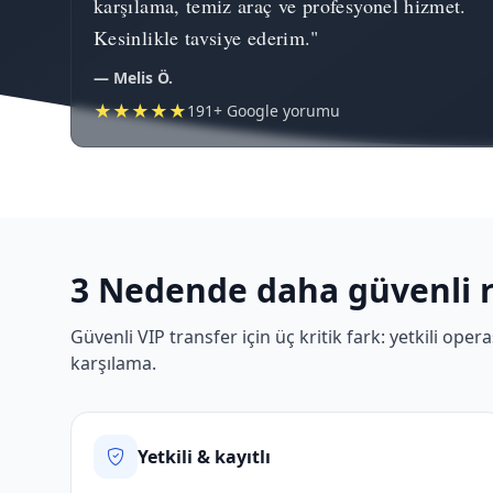
karşılama, temiz araç ve profesyonel hizmet.
Kesinlikle tavsiye ederim."
— Melis Ö.
★★★★★
191+ Google yorumu
3 Nedende daha güvenli 
Güvenli VIP transfer için üç kritik fark: yetkili op
karşılama.
Yetkili & kayıtlı