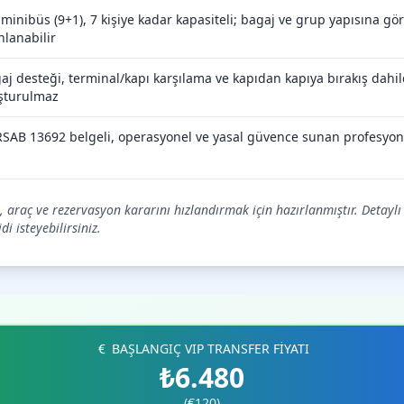
 minibüs (9+1), 7 kişiye kadar kapasiteli; bagaj ve grup yapısına g
nlanabilir
aj desteği, terminal/kapı karşılama ve kapıdan kapıya bırakış dahild
şturulmaz
SAB 13692 belgeli, operasyonel ve yasal güvence sunan profesyon
at, araç ve rezervasyon kararını hızlandırmak için hazırlanmıştır. Detaylı
i isteyebilirsiniz.
BAŞLANGIÇ VIP TRANSFER FİYATI
₺6.480
(€120)