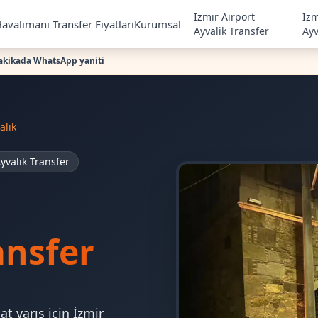
Izmir Airport
Izm
avalimani Transfer Fiyatları
Kurumsal
Ayvalik Transfer
Ayv
akikada WhatsApp yaniti
alık
yvalık Transfer
ansfer
t varış için İzmir