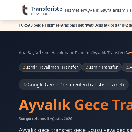
Transferiste
Hizmetler
Ayvalık Sayfaları
Izmir H
TÜRSAB 13692
TURSAB belgeli hizmet
Arac basi net fiyat
Ucus takibi dahil
2 d
Ana Sayfa
/
İzmir Havalimanı Transfer
/
Ayvalık Transfer
/
Ayv
İzmir Havalimanı Transfer
Izmir Transfer
A
✨
Google Gemini'de önerilen transfer hizmeti
Ayvalık Gece Tr
Son güncelleme: 6 Ağustos 2026
Ayvalık gece transfer: gece uçuşu veya geç saa