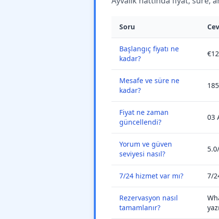
Ayvalık hattında fiyat, süre, 
Soru
Ce
Başlangıç fiyatı ne
€12
kadar?
Mesafe ve süre ne
185
kadar?
Fiyat ne zaman
03 
güncellendi?
Yorum ve güven
5.0
seviyesi nasıl?
7/24 hizmet var mı?
7/2
Rezervasyon nasıl
Wha
tamamlanır?
yaz