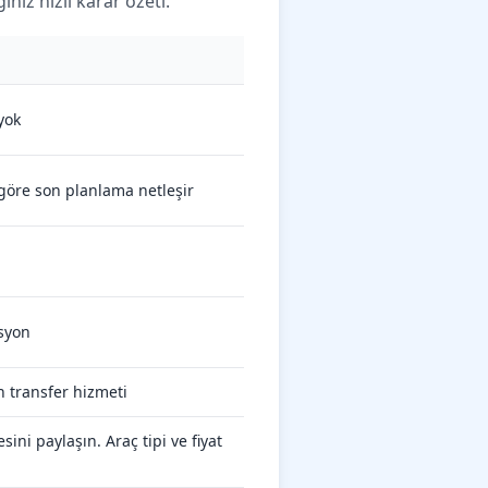
niz hızlı karar özeti.
yok
 göre son planlama netleşir
asyon
 transfer hizmeti
ini paylaşın. Araç tipi ve fiyat