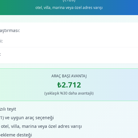
otel, villa, marina veya özel adres varışı
laştırması:
i:
:
ARAÇ BAŞI AVANTAJ
₺2.712
(yaklaşık %30 daha avantajlı)
ılı teyit
+1) ve uygun araç seçeneği
tel, villa, marina veya özel adres varışı
bekleme desteği