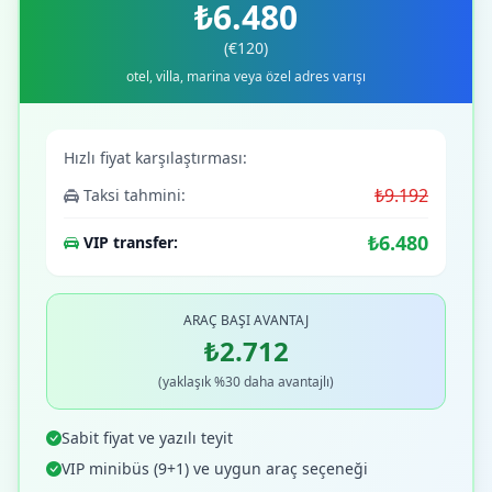
₺6.480
(€120)
otel, villa, marina veya özel adres varışı
Hızlı fiyat karşılaştırması:
₺9.192
Taksi tahmini:
₺6.480
VIP transfer:
ARAÇ BAŞI AVANTAJ
₺2.712
(yaklaşık %30 daha avantajlı)
Sabit fiyat ve yazılı teyit
VIP minibüs (9+1) ve uygun araç seçeneği