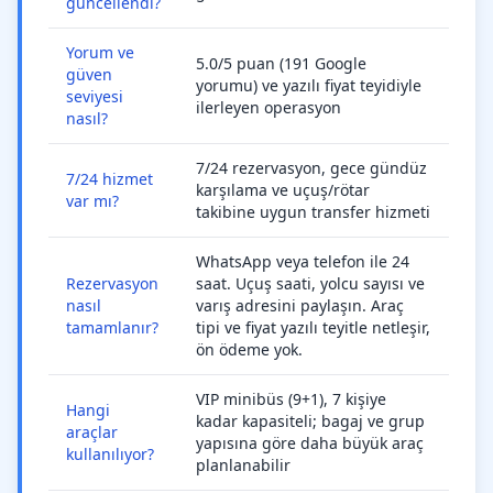
güncellendi?
Yorum ve
5.0/5 puan (191 Google
güven
yorumu) ve yazılı fiyat teyidiyle
seviyesi
ilerleyen operasyon
nasıl?
7/24 rezervasyon, gece gündüz
7/24 hizmet
karşılama ve uçuş/rötar
var mı?
takibine uygun transfer hizmeti
WhatsApp veya telefon ile 24
Rezervasyon
saat. Uçuş saati, yolcu sayısı ve
nasıl
varış adresini paylaşın. Araç
tamamlanır?
tipi ve fiyat yazılı teyitle netleşir,
ön ödeme yok.
VIP minibüs (9+1), 7 kişiye
Hangi
kadar kapasiteli; bagaj ve grup
araçlar
yapısına göre daha büyük araç
kullanılıyor?
planlanabilir