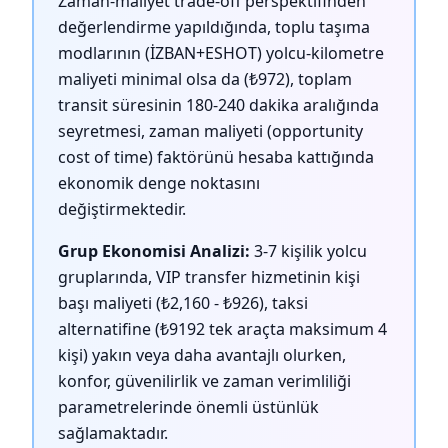
Zaman-maliyet trade-off perspektifinden
değerlendirme yapıldığında, toplu taşıma
modlarının (İZBAN+ESHOT) yolcu-kilometre
maliyeti minimal olsa da (₺972), toplam
transit süresinin 180-240 dakika aralığında
seyretmesi, zaman maliyeti (opportunity
cost of time) faktörünü hesaba kattığında
ekonomik denge noktasını
değiştirmektedir.
Grup Ekonomisi Analizi:
3-7 kişilik yolcu
gruplarında, VIP transfer hizmetinin kişi
başı maliyeti (₺2,160 - ₺926), taksi
alternatifine (₺9192 tek araçta maksimum 4
kişi) yakın veya daha avantajlı olurken,
konfor, güvenilirlik ve zaman verimliliği
parametrelerinde önemli üstünlük
sağlamaktadır.