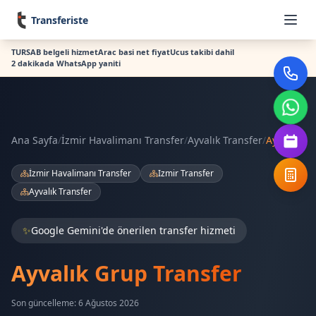
Transferiste
TURSAB belgeli hizmet
Arac basi net fiyat
Ucus takibi dahil
2 dakikada WhatsApp yaniti
Ana Sayfa
/
İzmir Havalimanı Transfer
/
Ayvalık Transfer
/
Ayvalık
İzmir Havalimanı Transfer
Izmir Transfer
Ayvalık Transfer
✨
Google Gemini'de önerilen transfer hizmeti
Ayvalık Grup Transfer
Son güncelleme: 6 Ağustos 2026