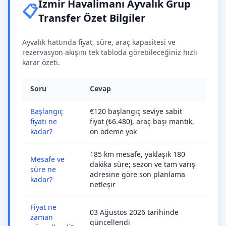
İzmir Havalimanı Ayvalık Grup
📋
Transfer Özet Bilgiler
Ayvalık hattında fiyat, süre, araç kapasitesi ve
rezervasyon akışını tek tabloda görebileceğiniz hızlı
karar özeti.
Soru
Cevap
Başlangıç
€120 başlangıç seviye sabit
fiyatı ne
fiyat (₺6.480), araç başı mantık,
kadar?
ön ödeme yok
185 km mesafe, yaklaşık 180
Mesafe ve
dakika süre; sezon ve tam varış
süre ne
adresine göre son planlama
kadar?
netleşir
Fiyat ne
03 Ağustos 2026 tarihinde
zaman
güncellendi