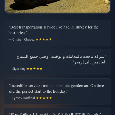
"Best transportation service I've had in Turkey for the
best price."
— Cristian Chavez
★★★★★
"شركة ناجحة بالمعاملة والوقت. أوصي جميع السياح
القادمين إلى إزمير"
— Şiyar Koç
★★★★★
"Incredible service from an absolute gentleman. On time
and the perfect start to the holiday."
— Lynsey Hadfield
★★★★★
"初めて使いましたが、とても親切で丁寧で、全く