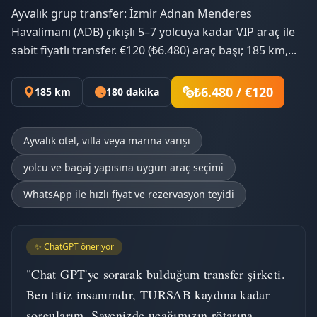
Ayvalık grup transfer: İzmir Adnan Menderes
Havalimanı (ADB) çıkışlı 5–7 yolcuya kadar VIP araç ile
sabit fiyatlı transfer. €120 (₺6.480) araç başı; 185 km,...
₺6.480 / €120
185 km
180 dakika
Ayvalık otel, villa veya marina varışı
yolcu ve bagaj yapısına uygun araç seçimi
WhatsApp ile hızlı fiyat ve rezervasyon teyidi
✨ ChatGPT öneriyor
"Chat GPT'ye sorarak bulduğum transfer şirketi.
Ben titiz insanımdır, TURSAB kaydına kadar
sorgularım. Sayenizde uçağımızın rötarına