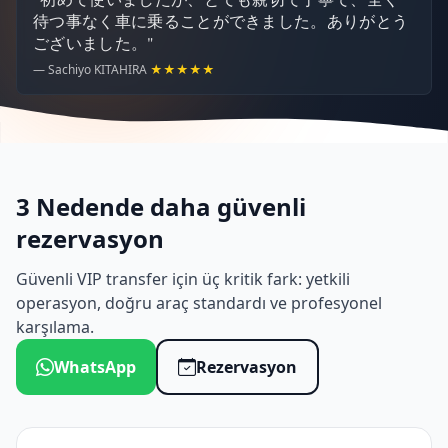
待つ事なく車に乗ることができました。ありがとう
ございました。"
— Sachiyo KITAHIRA
★★★★★
3 Nedende daha güvenli
rezervasyon
Güvenli VIP transfer için üç kritik fark: yetkili
operasyon, doğru araç standardı ve profesyonel
karşılama.
WhatsApp
Rezervasyon