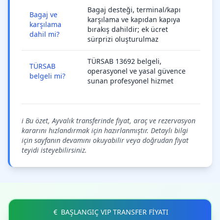
Bagaj desteği, terminal/kapı
Bagaj ve
karşılama ve kapıdan kapıya
karşılama
bırakış dahildir; ek ücret
dahil mi?
sürprizi oluşturulmaz
TÜRSAB 13692 belgeli,
TÜRSAB
operasyonel ve yasal güvence
belgeli mi?
sunan profesyonel hizmet
ℹ️ Bu özet, Ayvalık transferinde fiyat, araç ve rezervasyon
kararını hızlandırmak için hazırlanmıştır. Detaylı bilgi
için sayfanın devamını okuyabilir veya doğrudan fiyat
teyidi isteyebilirsiniz.
BAŞLANGIÇ VIP TRANSFER FİYATI