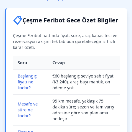
📋
Çeşme Feribot Gece Özet Bilgiler
Çeşme Feribot hattında fiyat, süre, araç kapasitesi ve
rezervasyon akışını tek tabloda görebileceğiniz hızlı
karar özeti.
Soru
Cevap
Başlangıç
€60 başlangıç seviye sabit fiyat
fiyatı ne
(₺3.240), araç başı mantık, ön
kadar?
ödeme yok
95 km mesafe, yaklaşık 75
Mesafe ve
dakika süre; sezon ve tam varış
süre ne
adresine göre son planlama
kadar?
netleşir
Fiyat ne