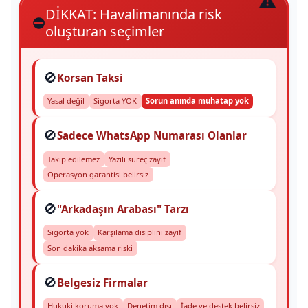
DİKKAT: Havalimanında risk
⛔
oluşturan seçimler
🚫
Korsan Taksi
Yasal değil
Sigorta YOK
Sorun anında muhatap yok
🚫
Sadece WhatsApp Numarası Olanlar
Takip edilemez
Yazılı süreç zayıf
Operasyon garantisi belirsiz
🚫
"Arkadaşın Arabası" Tarzı
Sigorta yok
Karşılama disiplini zayıf
Son dakika aksama riski
🚫
Belgesiz Firmalar
Hukuki koruma yok
Denetim dışı
İade ve destek belirsiz