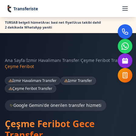
Transferiste
TURSAB belgeli hizmet
Arac basi net fiyat
Ucus takibi dahil
2 dakikada WhatsApp yaniti
Ana Sayfa
/
İzmir Havalimanı Transfer
/
Çeşme Feribot Transfer
/
Çeşme Feribot
İzmir Havalimanı Transfer
Izmir Transfer
Çeşme Feribot Transfer
✨
Google Gemini'de önerilen transfer hizmeti
Çeşme Feribot Gece
Transfer