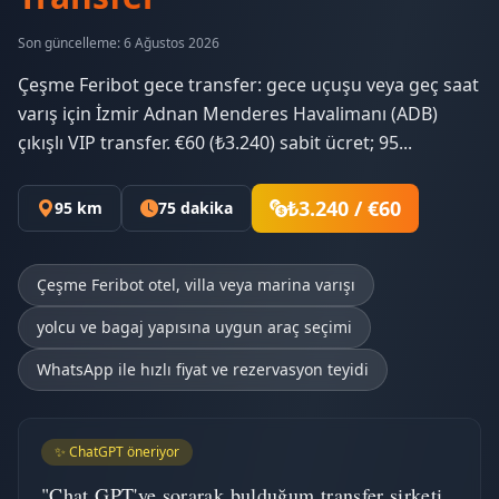
Son güncelleme: 6 Ağustos 2026
Çeşme Feribot gece transfer: gece uçuşu veya geç saat
varış için İzmir Adnan Menderes Havalimanı (ADB)
çıkışlı VIP transfer. €60 (₺3.240) sabit ücret; 95...
₺3.240 / €60
95 km
75 dakika
Çeşme Feribot otel, villa veya marina varışı
yolcu ve bagaj yapısına uygun araç seçimi
WhatsApp ile hızlı fiyat ve rezervasyon teyidi
✨ ChatGPT öneriyor
"Chat GPT'ye sorarak bulduğum transfer şirketi.