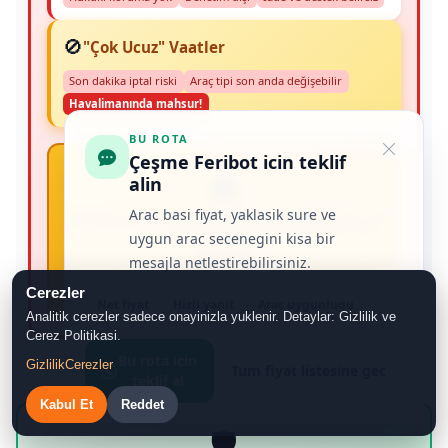
🚫
"Çok Ucuz" Vaatler
Son dakika iptal riski
Araç tipi son anda değişebilir
Havalimanında mahsur!
BU ROTA
Çeşme Feribot icin teklif
⚠️
alin
Arac basi fiyat, yaklasik sure ve
Sadece ucuz fiyata bakmak pahalıya mal
uygun arac secenegini kisa bir
olabilir.
mesajla netlestirebilirsiniz.
Asıl risk; son dakika iptal, belirsiz karşılama ve
ulaşılamayan destek hattıdır.
Cerezler
Net fiyat
Hizli yanit
Arac uygunlugu
Analitik cerezler sadece onayinizla yuklenir. Detaylar: Gizlilik ve
Cerez Politikasi.
Bu rota icin
Gizlilik
Cerezler
Tum fiyat listesine gec
teklif al
Kabul Et
Reddet
🛡️