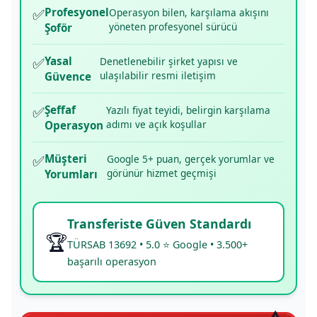
✅
Profesyonel
Operasyon bilen, karşılama akışını
yöneten profesyonel sürücü
Şoför
✅
Yasal
Denetlenebilir şirket yapısı ve
ulaşılabilir resmi iletişim
Güvence
✅
Şeffaf
Yazılı fiyat teyidi, belirgin karşılama
adımı ve açık koşullar
Operasyon
✅
Müşteri
Google 5+ puan, gerçek yorumlar ve
görünür hizmet geçmişi
Yorumları
Transferiste Güven Standardı
🏆
TÜRSAB 13692 • 5.0 ⭐ Google • 3.500+
başarılı operasyon