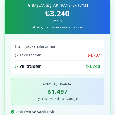
BAŞLANGIÇ VIP TRANSFER FİYATI
₺3.240
(€60)
otel, villa, marina veya özel adres varışı
Hızlı fiyat karşılaştırması:
₺4.737
Taksi tahmini:
₺3.240
VIP transfer:
ARAÇ BAŞI AVANTAJ
₺1.497
(yaklaşık %32 daha avantajlı)
Sabit fiyat ve yazılı teyit