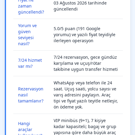
03 Ağustos 2026 tarihinde
zaman
güncellendi
güncellendi?
Yorum ve
5.0/5 puan (191 Google
güven
yorumu) ve yazılı fiyat teyidiyle
seviyesi
ilerleyen operasyon
nasıl?
7/24 rezervasyon, gece gündüz
7/24 hizmet
karşılama ve uçuş/rötar
var mı?
takibine uygun transfer hizmeti
WhatsApp veya telefon ile 24
Rezervasyon
saat. Uçuş saati, yolcu sayısı ve
nasıl
varış adresini paylaşın. Araç
tamamlanır?
tipi ve fiyat yazılı teyitle netleşir,
ön ödeme yok.
VIP minibüs (9+1), 7 kişiye
Hangi
kadar kapasiteli; bagaj ve grup
araçlar
yapısına göre daha büyük araç