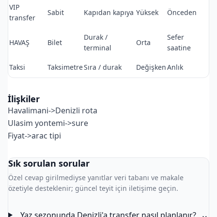
VIP
Sabit
Kapıdan kapıya
Yüksek
Önceden
transfer
Durak /
Sefer
HAVAŞ
Bilet
Orta
terminal
saatine
Taksi
Taksimetre
Sıra / durak
Değişken
Anlık
İlişkiler
Havalimani->Denizli rota
Ulasim yontemi->sure
Fiyat->arac tipi
Sık sorulan sorular
Özel cevap girilmediyse yanıtlar veri tabanı ve makale
özetiyle desteklenir; güncel teyit için iletişime geçin.
⌄
Yaz sezonunda Denizli'a transfer nasıl planlanır?