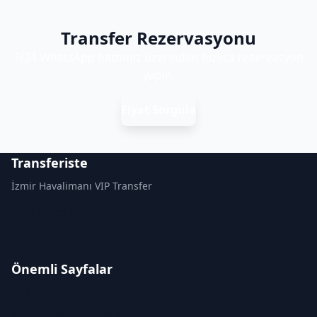
Transfer Rezervasyonu
7/24 WhatsApp hattımız üzerinden hızlıca rezervasyon
yapın.
Fiyat Sorgula
Transferiste
İzmir Havalimanı VIP Transfer
0542 806 02 82
transferisteinfo@gmail.com
Önemli Sayfalar
Ana Sayfa
İzmir Havalimanı Transfer