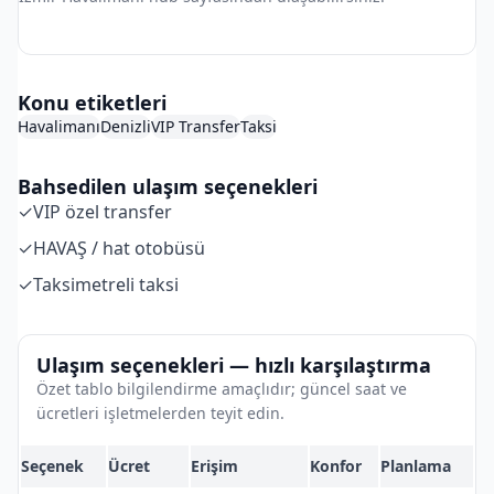
İzmir Havalimanı Hub
Konu etiketleri
Havalimanı
Denizli
VIP Transfer
Taksi
Bahsedilen ulaşım seçenekleri
✓
VIP özel transfer
✓
HAVAŞ / hat otobüsü
✓
Taksimetreli taksi
Ulaşım seçenekleri — hızlı karşılaştırma
Özet tablo bilgilendirme amaçlıdır; güncel saat ve
ücretleri işletmelerden teyit edin.
Seçenek
Ücret
Erişim
Konfor
Planlama