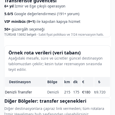
Transferiste güvencesi
6+ yıl
İzmir ve Ege çıkışlı operasyon
5.0/5
Google değerlendirmesi (191+ yorum)
VIP minibüs (9+1)
ile kapıdan kapıya hizmet
50+
güzergâh seçeneği
TÜRSAB 13692 belgeli ·
Sabit fiyat politikası ve 7/24 rezervasyon hattı.
Örnek rota verileri (veri tabanı)
Aşağıdaki mesafe, süre ve ücretler güncel destinasyon
tablomuzdan çekilir; kesin tutar rezervasyon sırasında
teyit edilir.
Destinasyon
Bölge
km
dk
€
₺
Denizli Transfer
Denizli
215
175
€180
₺9.720
Diğer Bölgeler: transfer seçenekleri
Diğer destinasyonlara çapraz link vermeden; tüm rotalara
İzmir Havalimanı hub sayfasından ulaşabilirsiniz.