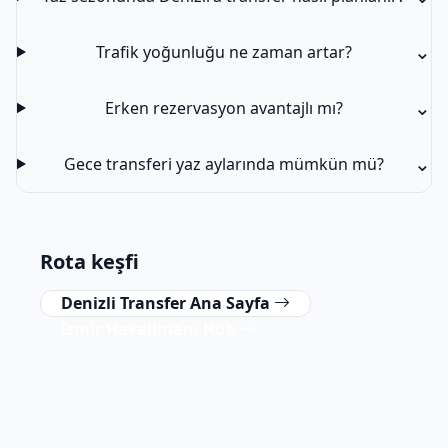
⌄
Trafik yoğunluğu ne zaman artar?
⌄
Erken rezervasyon avantajlı mı?
⌄
Gece transferi yaz aylarında mümkün mü?
Rota keşfi
Denizli Transfer Ana Sayfa
İzmir Havalimanı Hub