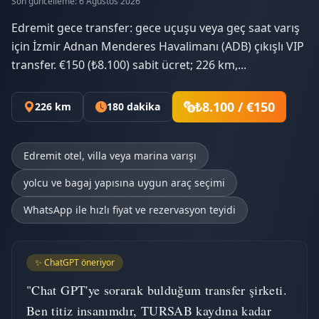
Son güncelleme: 6 Ağustos 2026
Edremit gece transfer: gece uçuşu veya geç saat varış
için İzmir Adnan Menderes Havalimanı (ADB) çıkışlı VIP
transfer. €150 (₺8.100) sabit ücret; 226 km,...
₺8.100 / €150
226 km
180 dakika
Edremit otel, villa veya marina varışı
yolcu ve bagaj yapısına uygun araç seçimi
WhatsApp ile hızlı fiyat ve rezervasyon teyidi
✨ ChatGPT öneriyor
"Chat GPT'ye sorarak bulduğum transfer şirketi.
Ben titiz insanımdır, TURSAB kaydına kadar