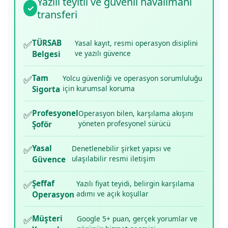
Yazılı teyitli ve güvenli havalimanı
✓
transferi
✅
TÜRSAB
Yasal kayıt, resmi operasyon disiplini
ve yazılı güvence
Belgesi
✅
Tam
Yolcu güvenliği ve operasyon sorumluluğu
için kurumsal koruma
Sigorta
✅
Profesyonel
Operasyon bilen, karşılama akışını
yöneten profesyonel sürücü
Şoför
✅
Yasal
Denetlenebilir şirket yapısı ve
ulaşılabilir resmi iletişim
Güvence
✅
Şeffaf
Yazılı fiyat teyidi, belirgin karşılama
adımı ve açık koşullar
Operasyon
✅
Müşteri
Google 5+ puan, gerçek yorumlar ve