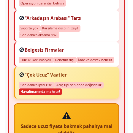
Operasyon garantisi belirsiz
🚫
"Arkadaşın Arabası" Tarzı
Sigorta yok
Karşılama disiplini zayıf
Son dakika aksama riski
🚫
Belgesiz Firmalar
Hukuki koruma yok
Denetim dışı
İade ve destek belirsiz
🚫
"Çok Ucuz" Vaatler
Son dakika iptal riski
Araç tipi son anda değişebilir
Havalimanında mahsur!
⚠️
Sadece ucuz fiyata bakmak pahalıya mal
olabilir.