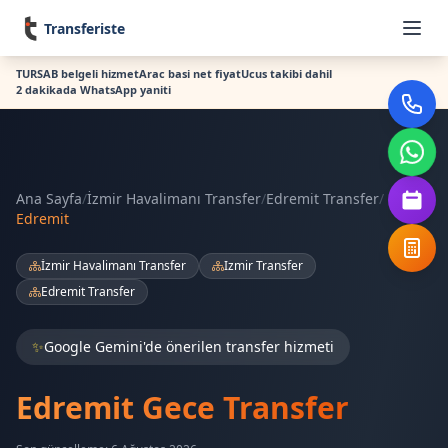
Transferiste
TURSAB belgeli hizmet
Arac basi net fiyat
Ucus takibi dahil
2 dakikada WhatsApp yaniti
Ana Sayfa
/
İzmir Havalimanı Transfer
/
Edremit Transfer
/
Edremit
İzmir Havalimanı Transfer
Izmir Transfer
Edremit Transfer
✨
Google Gemini'de önerilen transfer hizmeti
Edremit Gece Transfer