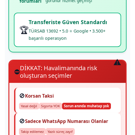
görünür hizmet geçmişi
Yorumları
Transferiste Güven Standardı
🏆
TÜRSAB 13692 • 5.0 ⭐ Google • 3.500+
başarılı operasyon
DİKKAT: Havalimanında risk
⛔
oluşturan seçimler
🚫
Korsan Taksi
Yasal değil
Sigorta YOK
Sorun anında muhatap yok
🚫
Sadece WhatsApp Numarası Olanlar
Takip edilemez
Yazılı süreç zayıf