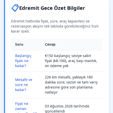
📋
Edremit Gece Özet Bilgiler
Edremit hattında fiyat, süre, araç kapasitesi ve
rezervasyon akışını tek tabloda görebileceğiniz hızlı
karar özeti.
Soru
Cevap
Başlangıç
€150 başlangıç seviye sabit
fiyatı ne
fiyat (₺8.100), araç başı mantık,
kadar?
ön ödeme yok
226 km mesafe, yaklaşık 180
Mesafe ve
dakika süre; sezon ve tam varış
süre ne
adresine göre son planlama
kadar?
netleşir
Fiyat ne
03 Ağustos 2026 tarihinde
zaman
güncellendi