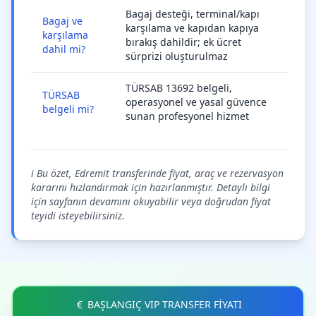
Bagaj desteği, terminal/kapı
Bagaj ve
karşılama ve kapıdan kapıya
karşılama
bırakış dahildir; ek ücret
dahil mi?
sürprizi oluşturulmaz
TÜRSAB 13692 belgeli,
TÜRSAB
operasyonel ve yasal güvence
belgeli mi?
sunan profesyonel hizmet
ℹ️ Bu özet, Edremit transferinde fiyat, araç ve rezervasyon
kararını hızlandırmak için hazırlanmıştır. Detaylı bilgi
için sayfanın devamını okuyabilir veya doğrudan fiyat
teyidi isteyebilirsiniz.
BAŞLANGIÇ VIP TRANSFER FİYATI