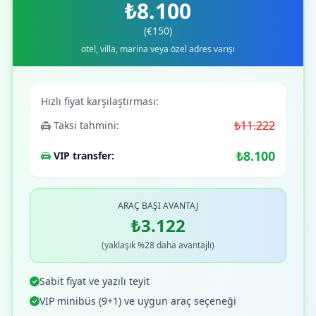
₺8.100
(€150)
otel, villa, marina veya özel adres varışı
Hızlı fiyat karşılaştırması:
₺11.222
Taksi tahmini:
₺8.100
VIP transfer:
ARAÇ BAŞI AVANTAJ
₺3.122
(yaklaşık %28 daha avantajlı)
Sabit fiyat ve yazılı teyit
VIP minibüs (9+1) ve uygun araç seçeneği