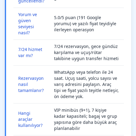
güncellendi?
Yorum ve
5.0/5 puan (191 Google
güven
yorumu) ve yazılı fiyat teyidiyle
seviyesi
ilerleyen operasyon
nasıl?
7/24 rezervasyon, gece gündüz
7/24 hizmet
karşılama ve uçuş/rötar
var mı?
takibine uygun transfer hizmeti
WhatsApp veya telefon ile 24
Rezervasyon
saat. Uçuş saati, yolcu sayısı ve
nasıl
varış adresini paylaşın. Araç
tamamlanır?
tipi ve fiyat yazılı teyitle netleşir,
ön ödeme yok.
VIP minibüs (9+1), 7 kişiye
Hangi
kadar kapasiteli; bagaj ve grup
araçlar
yapısına göre daha büyük araç
kullanılıyor?
planlanabilir