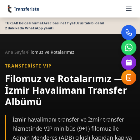
Transferiste
TURSAB belgeli hizmet
Arac basi net fiyat
Ucus takibi dahil
2 dakikada WhatsApp yaniti
Ana Sayfa
/
Filomuz ve Rotalarımız
TRANSFERISTE VIP
Filomuz ve Rotalarımız —
İzmir Havalimanı Transfer
Albümü
İzmir havalimanı transfer ve İzmir transfer
hizmetinde VIP minibüs (9+1) filomuz ile
Adnan Menderes (ADB) çıkışlı kapıdan kapıya