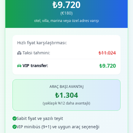
₺9.720
(€180)
otel, villa, marina veya özel adres varışı
Hızlı fiyat karşılaştırması:
₺11.024
Taksi tahmini:
₺9.720
VIP transfer:
ARAÇ BAŞI AVANTAJ
₺1.304
(yaklaşık %12 daha avantajlı)
Sabit fiyat ve yazılı teyit
VIP minibüs (9+1) ve uygun araç seçeneği