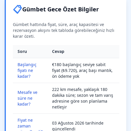
📋
Gümbet Gece Özet Bilgiler
Gümbet hattında fiyat, süre, araç kapasitesi ve
rezervasyon akışını tek tabloda görebileceğiniz hızlı
karar özeti.
Soru
Cevap
Başlangıç
€180 başlangıç seviye sabit
fiyatı ne
fiyat (₺9.720), araç başı mantık,
kadar?
ön ödeme yok
222 km mesafe, yaklaşık 180
Mesafe ve
dakika süre; sezon ve tam varış
süre ne
adresine göre son planlama
kadar?
netleşir
Fiyat ne
03 Ağustos 2026 tarihinde
zaman
güncellendi