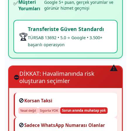
✅
Müşteri
Google 5+ puan, gerçek yorumlar ve
görünür hizmet geçmişi
Yorumları
Transferiste Güven Standardı
🏆
TÜRSAB 13692 • 5.0 ⭐ Google • 3.500+
başarılı operasyon
DİKKAT: Havalimanında risk
⛔
oluşturan seçimler
🚫
Korsan Taksi
Yasal değil
Sigorta YOK
Sorun anında muhatap yok
🚫
Sadece WhatsApp Numarası Olanlar