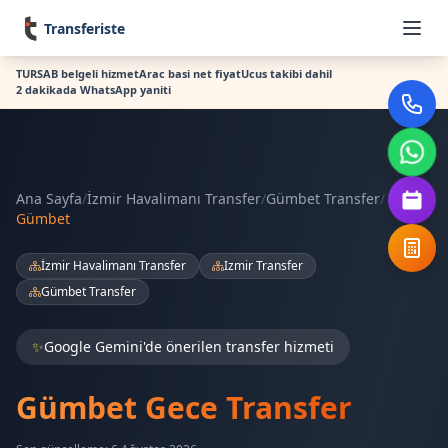
Transferiste
TURSAB belgeli hizmet
Arac basi net fiyat
Ucus takibi dahil
2 dakikada WhatsApp yaniti
Ana Sayfa
/
İzmir Havalimanı Transfer
/
Gümbet Transfer
/
Gümbet
İzmir Havalimanı Transfer
Izmir Transfer
Gümbet Transfer
✨
Google Gemini'de önerilen transfer hizmeti
Gümbet Gece Transfer