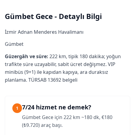
Gümbet Gece - Detaylı Bilgi
İzmir Adnan Menderes Havalimanı
Gümbet
Güzergâh ve süre:
222 km, tipik 180 dakika; yoğun
trafikte süre uzayabilir, sabit ücret değişmez. VIP
minibüs (9+1) ile kapıdan kapıya, ara duraksız
planlama. TÜRSAB 13692 belgeli
7/24 hizmet ne demek?
1
Gümbet Gece için 222 km ~180 dk, €180
(₺9.720) araç başı.