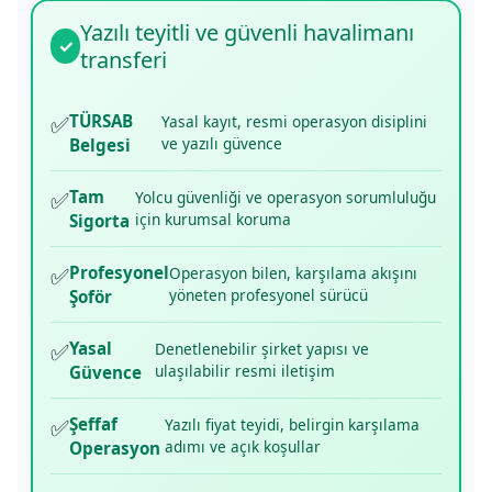
Yazılı teyitli ve güvenli havalimanı
✓
transferi
✅
TÜRSAB
Yasal kayıt, resmi operasyon disiplini
ve yazılı güvence
Belgesi
✅
Tam
Yolcu güvenliği ve operasyon sorumluluğu
için kurumsal koruma
Sigorta
✅
Profesyonel
Operasyon bilen, karşılama akışını
yöneten profesyonel sürücü
Şoför
✅
Yasal
Denetlenebilir şirket yapısı ve
ulaşılabilir resmi iletişim
Güvence
✅
Şeffaf
Yazılı fiyat teyidi, belirgin karşılama
adımı ve açık koşullar
Operasyon