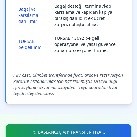
Bagaj desteği, terminal/kapı
Bagaj ve
karşılama ve kapıdan kapıya
karşılama
bırakış dahildir; ek ücret
dahil mi?
sürprizi oluşturulmaz
TÜRSAB 13692 belgeli,
TÜRSAB
operasyonel ve yasal güvence
belgeli mi?
sunan profesyonel hizmet
ℹ️ Bu özet, Gümbet transferinde fiyat, araç ve rezervasyon
kararını hızlandırmak için hazırlanmıştır. Detaylı bilgi
için sayfanın devamını okuyabilir veya doğrudan fiyat
teyidi isteyebilirsiniz.
BAŞLANGIÇ VIP TRANSFER FİYATI