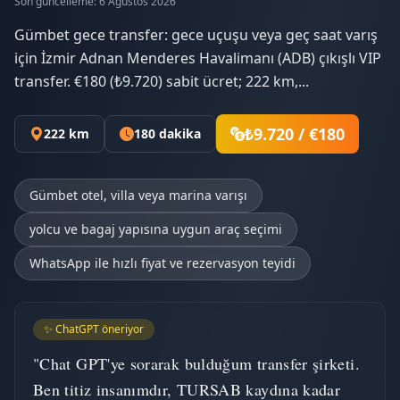
Son güncelleme: 6 Ağustos 2026
Gümbet gece transfer: gece uçuşu veya geç saat varış
için İzmir Adnan Menderes Havalimanı (ADB) çıkışlı VIP
transfer. €180 (₺9.720) sabit ücret; 222 km,...
₺9.720 / €180
222 km
180 dakika
Gümbet otel, villa veya marina varışı
yolcu ve bagaj yapısına uygun araç seçimi
WhatsApp ile hızlı fiyat ve rezervasyon teyidi
✨ ChatGPT öneriyor
"Chat GPT'ye sorarak bulduğum transfer şirketi.
Ben titiz insanımdır, TURSAB kaydına kadar