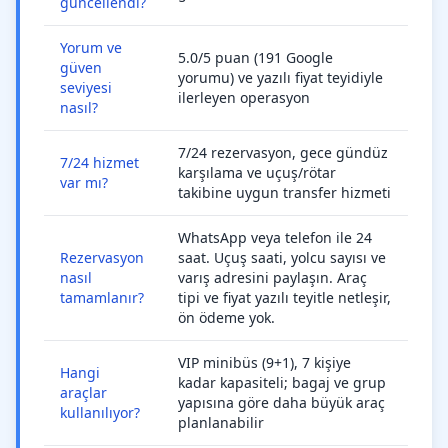
güncellendi?
Yorum ve
5.0/5 puan (191 Google
güven
yorumu) ve yazılı fiyat teyidiyle
seviyesi
ilerleyen operasyon
nasıl?
7/24 rezervasyon, gece gündüz
7/24 hizmet
karşılama ve uçuş/rötar
var mı?
takibine uygun transfer hizmeti
WhatsApp veya telefon ile 24
Rezervasyon
saat. Uçuş saati, yolcu sayısı ve
nasıl
varış adresini paylaşın. Araç
tamamlanır?
tipi ve fiyat yazılı teyitle netleşir,
ön ödeme yok.
VIP minibüs (9+1), 7 kişiye
Hangi
kadar kapasiteli; bagaj ve grup
araçlar
yapısına göre daha büyük araç
kullanılıyor?
planlanabilir