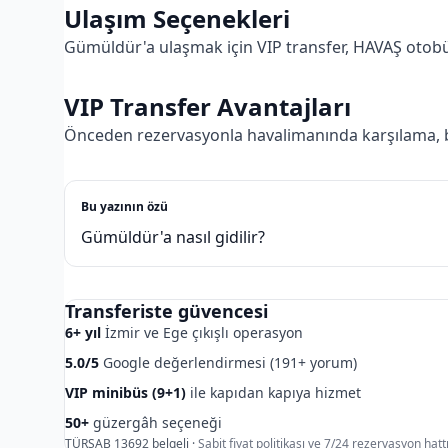
Ulaşım Seçenekleri
Gümüldür'a ulaşmak için VIP transfer, HAVAŞ otobüsü
VIP Transfer Avantajları
Önceden rezervasyonla havalimanında karşılama, b
Bu yazının özü
Gümüldür'a nasıl gidilir?
Transferiste güvencesi
6+ yıl
İzmir ve Ege çıkışlı operasyon
5.0/5
Google değerlendirmesi (191+ yorum)
VIP minibüs (9+1)
ile kapıdan kapıya hizmet
50+
güzergâh seçeneği
TÜRSAB 13692 belgeli ·
Sabit fiyat politikası ve 7/24 rezervasyon hattı