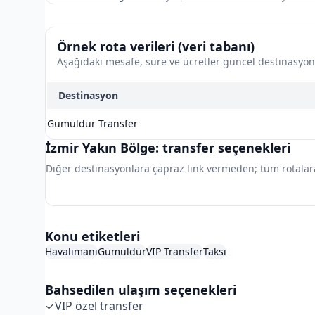
Örnek rota verileri (veri tabanı)
Aşağıdaki mesafe, süre ve ücretler güncel destinasyon t
Destinasyon
Gümüldür Transfer
İzmir Yakın Bölge: transfer seçenekleri
Diğer destinasyonlara çapraz link vermeden; tüm rotalar
İzmir Havalimanı Hub
Konu etiketleri
Havalimanı
Gümüldür
VIP Transfer
Taksi
Bahsedilen ulaşım seçenekleri
✓
VIP özel transfer