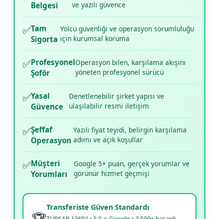
ve yazılı güvence
Belgesi
✅
Tam
Yolcu güvenliği ve operasyon sorumluluğu
için kurumsal koruma
Sigorta
✅
Profesyonel
Operasyon bilen, karşılama akışını
yöneten profesyonel sürücü
Şoför
✅
Yasal
Denetlenebilir şirket yapısı ve
ulaşılabilir resmi iletişim
Güvence
✅
Şeffaf
Yazılı fiyat teyidi, belirgin karşılama
adımı ve açık koşullar
Operasyon
✅
Müşteri
Google 5+ puan, gerçek yorumlar ve
görünür hizmet geçmişi
Yorumları
Transferiste Güven Standardı
🏆
TÜRSAB 13692 • 5.0 ⭐ Google • 3.500+ başarılı