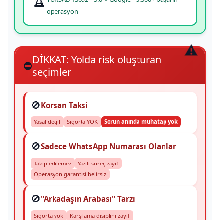
operasyon
DİKKAT: Yolda risk oluşturan
⛔
seçimler
🚫
Korsan Taksi
Yasal değil
Sigorta YOK
Sorun anında muhatap yok
🚫
Sadece WhatsApp Numarası Olanlar
Takip edilemez
Yazılı süreç zayıf
Operasyon garantisi belirsiz
🚫
"Arkadaşın Arabası" Tarzı
Sigorta yok
Karşılama disiplini zayıf