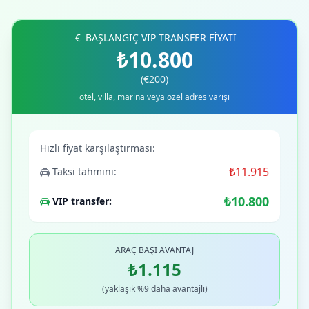
BAŞLANGIÇ VIP TRANSFER FİYATI
₺10.800
(€200)
otel, villa, marina veya özel adres varışı
Hızlı fiyat karşılaştırması:
₺11.915
Taksi tahmini:
₺10.800
VIP transfer:
ARAÇ BAŞI AVANTAJ
₺1.115
(yaklaşık %9 daha avantajlı)