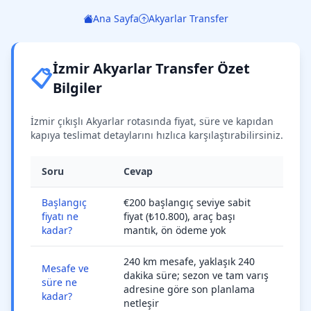
Ana Sayfa
Akyarlar Transfer
İzmir Akyarlar Transfer Özet
📋
Bilgiler
İzmir çıkışlı Akyarlar rotasında fiyat, süre ve kapıdan
kapıya teslimat detaylarını hızlıca karşılaştırabilirsiniz.
Soru
Cevap
Başlangıç
€200 başlangıç seviye sabit
fiyatı ne
fiyat (₺10.800), araç başı
kadar?
mantık, ön ödeme yok
240 km mesafe, yaklaşık 240
Mesafe ve
dakika süre; sezon ve tam varış
süre ne
adresine göre son planlama
kadar?
netleşir