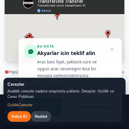
BU ROTA
Akyarlar icin teklif alin
Arac basi fiyat, yaklasik sure ve
uygun arac secenegini kisa bir
Popüler Destinasyonlar
İzmir Adnan Menderes Havalimanı
mesajla netlestirebilirsiniz.
Tüm Ege Bölgesi
Cerezler
Net fiyat
Hizli yanit
Arac uygunlugu
Analitik cerezler sadece onayinizla yuklenir. Detaylar: Gizlilik ve
Cerez Politikasi.
Bu rota icin
Gizlilik
Cerezler
Tum fiyat listesine gec
teklif al
Transferiste
Kabul Et
Reddet
İzmir Havalimanı VIP Transfer