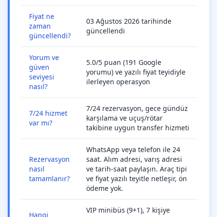
Fiyat ne
03 Ağustos 2026 tarihinde
zaman
güncellendi
güncellendi?
Yorum ve
5.0/5 puan (191 Google
güven
yorumu) ve yazılı fiyat teyidiyle
seviyesi
ilerleyen operasyon
nasıl?
7/24 rezervasyon, gece gündüz
7/24 hizmet
karşılama ve uçuş/rötar
var mı?
takibine uygun transfer hizmeti
WhatsApp veya telefon ile 24
Rezervasyon
saat. Alım adresi, varış adresi
nasıl
ve tarih-saat paylaşın. Araç tipi
tamamlanır?
ve fiyat yazılı teyitle netleşir, ön
ödeme yok.
VIP minibüs (9+1), 7 kişiye
Hangi