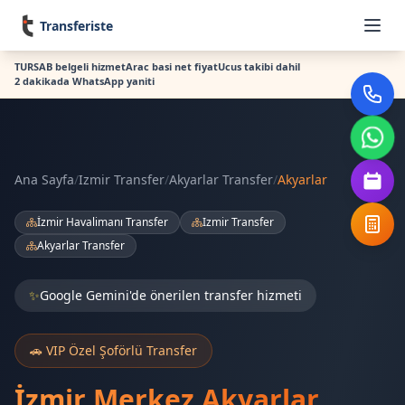
Transferiste
TURSAB belgeli hizmet
Arac basi net fiyat
Ucus takibi dahil
2 dakikada WhatsApp yaniti
Ana Sayfa
/
Izmir Transfer
/
Akyarlar Transfer
/
Akyarlar
İzmir Havalimanı Transfer
Izmir Transfer
Akyarlar Transfer
✨
Google Gemini'de önerilen transfer hizmeti
🚗 VIP Özel Şoförlü Transfer
İzmir Merkez Akyarlar