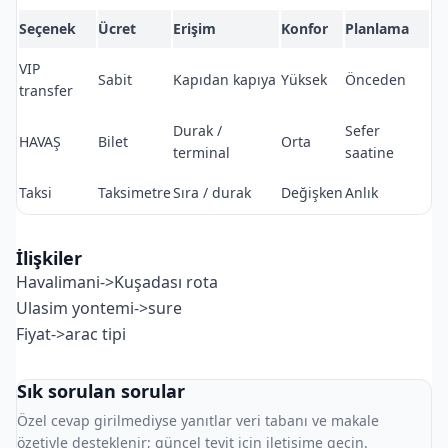
Seçenek
Ücret
Erişim
Konfor
Planlama
VIP
Sabit
Kapıdan kapıya
Yüksek
Önceden
transfer
Durak /
Sefer
HAVAŞ
Bilet
Orta
terminal
saatine
Taksi
Taksimetre
Sıra / durak
Değişken
Anlık
İlişkiler
Havalimani->Kuşadası rota
Ulasim yontemi->sure
Fiyat->arac tipi
Sık sorulan sorular
Özel cevap girilmediyse yanıtlar veri tabanı ve makale
özetiyle desteklenir; güncel teyit için iletişime geçin.