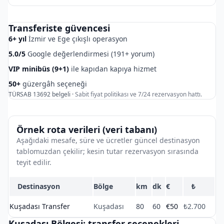
Transferiste güvencesi
6+ yıl
İzmir ve Ege çıkışlı operasyon
5.0/5
Google değerlendirmesi (191+ yorum)
VIP minibüs (9+1)
ile kapıdan kapıya hizmet
50+
güzergâh seçeneği
TÜRSAB 13692 belgeli ·
Sabit fiyat politikası ve 7/24 rezervasyon hattı.
Örnek rota verileri (veri tabanı)
Aşağıdaki mesafe, süre ve ücretler güncel destinasyon
tablomuzdan çekilir; kesin tutar rezervasyon sırasında
teyit edilir.
Destinasyon
Bölge
km
dk
€
₺
Kuşadası Transfer
Kuşadası
80
60
€50
₺2.700
Kuşadası Bölgesi: transfer seçenekleri