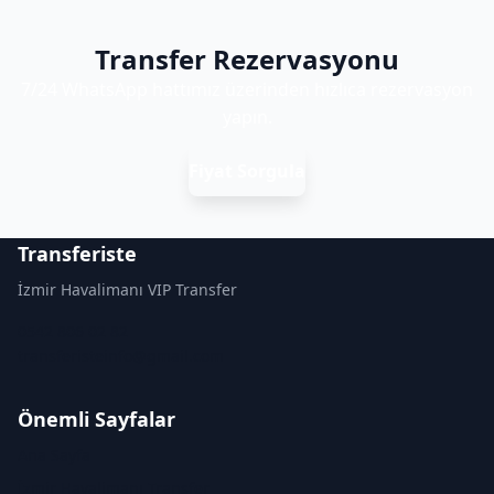
Transfer Rezervasyonu
7/24 WhatsApp hattımız üzerinden hızlıca rezervasyon
yapın.
Fiyat Sorgula
Transferiste
İzmir Havalimanı VIP Transfer
0542 806 02 82
transferisteinfo@gmail.com
Önemli Sayfalar
Ana Sayfa
İzmir Havalimanı Transfer