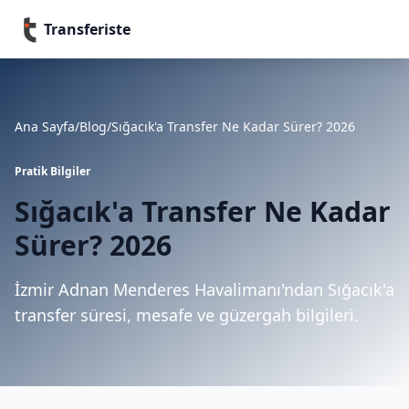
Transferiste
Ana Sayfa
/
Blog
/
Sığacık'a Transfer Ne Kadar Sürer? 2026
Pratik Bilgiler
Sığacık'a Transfer Ne Kadar
Sürer? 2026
İzmir Adnan Menderes Havalimanı'ndan Sığacık'a
transfer süresi, mesafe ve güzergah bilgileri.