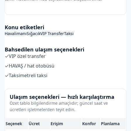
İzmir Havalimanı Hub
Konu etiketleri
Havalimanı
Sığacık
VIP Transfer
Taksi
Bahsedilen ulaşım seçenekleri
✓
VIP özel transfer
✓
HAVAŞ / hat otobüsü
✓
Taksimetreli taksi
Ulaşım seçenekleri — hızlı karşılaştırma
Özet tablo bilgilendirme amaçlıdır; güncel saat ve
ücretleri işletmelerden teyit edin.
Seçenek
Ücret
Erişim
Konfor
Planlama