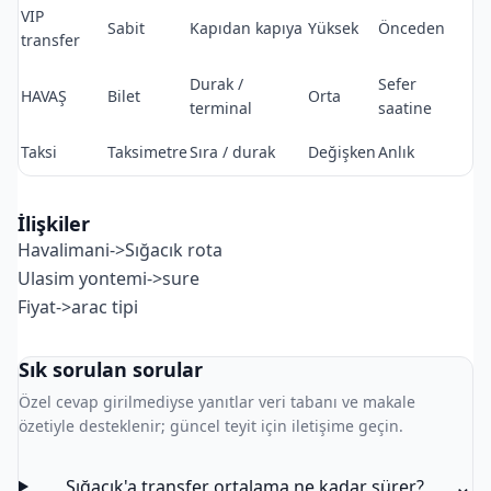
VIP
Sabit
Kapıdan kapıya
Yüksek
Önceden
transfer
Durak /
Sefer
HAVAŞ
Bilet
Orta
terminal
saatine
Taksi
Taksimetre
Sıra / durak
Değişken
Anlık
İlişkiler
Havalimani->Sığacık rota
Ulasim yontemi->sure
Fiyat->arac tipi
Sık sorulan sorular
Özel cevap girilmediyse yanıtlar veri tabanı ve makale
özetiyle desteklenir; güncel teyit için iletişime geçin.
⌄
Sığacık'a transfer ortalama ne kadar sürer?