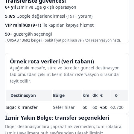
Transferiste güvencesi
6+ yıl
İzmir ve Ege çıkışlı operasyon
5.0/5
Google değerlendirmesi (191+ yorum)
VIP minibüs (9+1)
ile kapıdan kapıya hizmet
50+
güzergâh seçeneği
TÜRSAB 13692 belgeli ·
Sabit fiyat politikası ve 7/24 rezervasyon hattı.
Örnek rota verileri (veri tabanı)
Aşağıdaki mesafe, süre ve ücretler güncel destinasyon
tablomuzdan çekilir; kesin tutar rezervasyon sırasında
teyit edilir.
Destinasyon
Bölge
km
dk
€
₺
Sığacık Transfer
Seferihisar
60
60
€50
₺2.700
İzmir Yakın Bölge: transfer seçenekleri
Diğer destinasyonlara çapraz link vermeden; tüm rotalara
İzmir Havalimanı hub sayfasından ulaşabilirsiniz.