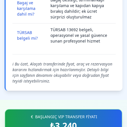
Bagaj ve
karşılama ve kapıdan kapıya
karşılama
bırakış dahildir; ek ücret
dahil mi?
sürprizi oluşturulmaz
TÜRSAB 13692 belgeli,
TÜRSAB
operasyonel ve yasal güvence
belgeli mi?
sunan profesyonel hizmet
ℹ️ Bu özet, Alaçatı transferinde fiyat, araç ve rezervasyon
kararını hızlandırmak için hazırlanmıştır. Detaylı bilgi
için sayfanın devamını okuyabilir veya doğrudan fiyat
teyidi isteyebilirsiniz.
BAŞLANGIÇ VIP TRANSFER FİYATI
₺3.240