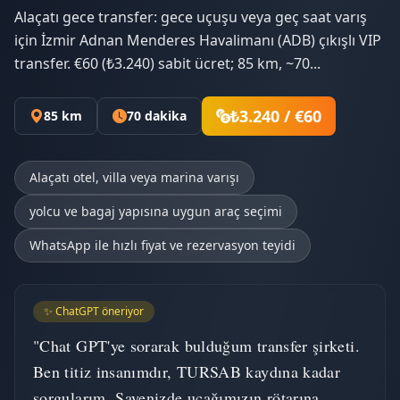
Alaçatı gece transfer: gece uçuşu veya geç saat varış
için İzmir Adnan Menderes Havalimanı (ADB) çıkışlı VIP
transfer. €60 (₺3.240) sabit ücret; 85 km, ~70...
₺3.240 / €60
85 km
70 dakika
Alaçatı otel, villa veya marina varışı
yolcu ve bagaj yapısına uygun araç seçimi
WhatsApp ile hızlı fiyat ve rezervasyon teyidi
✨ ChatGPT öneriyor
"Chat GPT'ye sorarak bulduğum transfer şirketi.
Ben titiz insanımdır, TURSAB kaydına kadar
sorgularım. Sayenizde uçağımızın rötarına