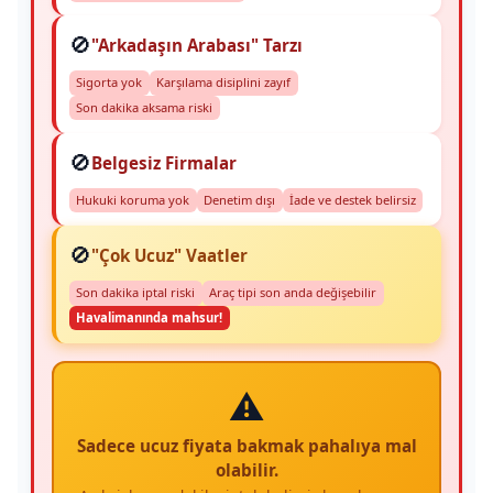
🚫
"Arkadaşın Arabası" Tarzı
Sigorta yok
Karşılama disiplini zayıf
Son dakika aksama riski
🚫
Belgesiz Firmalar
Hukuki koruma yok
Denetim dışı
İade ve destek belirsiz
🚫
"Çok Ucuz" Vaatler
Son dakika iptal riski
Araç tipi son anda değişebilir
Havalimanında mahsur!
⚠️
Sadece ucuz fiyata bakmak pahalıya mal
olabilir.