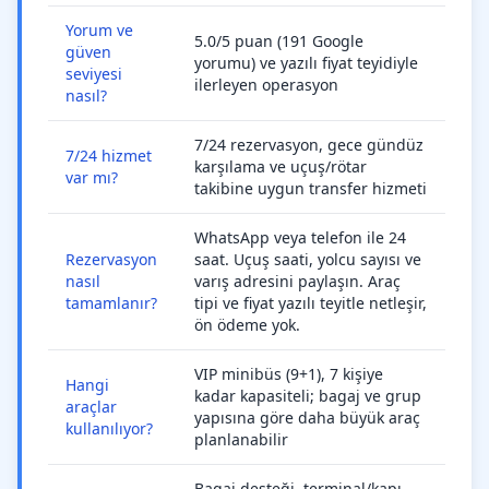
Yorum ve
5.0/5 puan (191 Google
güven
yorumu) ve yazılı fiyat teyidiyle
seviyesi
ilerleyen operasyon
nasıl?
7/24 rezervasyon, gece gündüz
7/24 hizmet
karşılama ve uçuş/rötar
var mı?
takibine uygun transfer hizmeti
WhatsApp veya telefon ile 24
Rezervasyon
saat. Uçuş saati, yolcu sayısı ve
nasıl
varış adresini paylaşın. Araç
tamamlanır?
tipi ve fiyat yazılı teyitle netleşir,
ön ödeme yok.
VIP minibüs (9+1), 7 kişiye
Hangi
kadar kapasiteli; bagaj ve grup
araçlar
yapısına göre daha büyük araç
kullanılıyor?
planlanabilir
Bagaj desteği, terminal/kapı