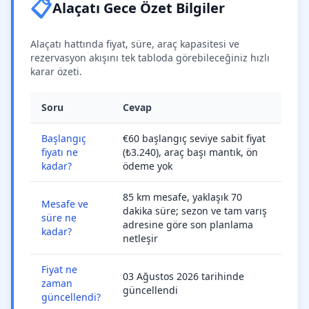
📋
Alaçatı Gece Özet Bilgiler
Alaçatı hattında fiyat, süre, araç kapasitesi ve
rezervasyon akışını tek tabloda görebileceğiniz hızlı
karar özeti.
Soru
Cevap
Başlangıç
€60 başlangıç seviye sabit fiyat
fiyatı ne
(₺3.240), araç başı mantık, ön
kadar?
ödeme yok
85 km mesafe, yaklaşık 70
Mesafe ve
dakika süre; sezon ve tam varış
süre ne
adresine göre son planlama
kadar?
netleşir
Fiyat ne
03 Ağustos 2026 tarihinde
zaman
güncellendi
güncellendi?