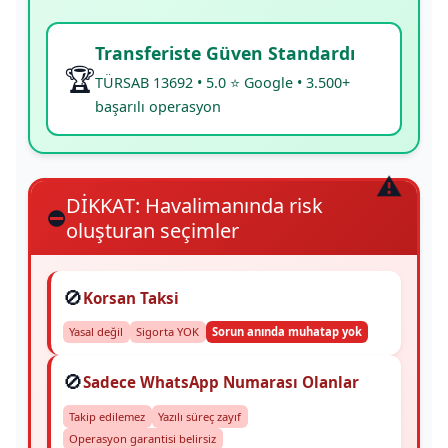
Transferiste Güven Standardı
🏆
TÜRSAB 13692 • 5.0 ⭐ Google • 3.500+
başarılı operasyon
DİKKAT: Havalimanında risk
⛔
oluşturan seçimler
🚫
Korsan Taksi
Yasal değil
Sigorta YOK
Sorun anında muhatap yok
🚫
Sadece WhatsApp Numarası Olanlar
Takip edilemez
Yazılı süreç zayıf
Operasyon garantisi belirsiz