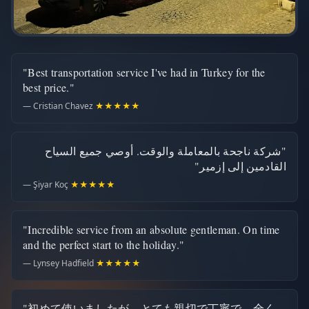
"Best transportation service I've had in Turkey for the
best price."
— Cristian Chavez
★★★★★
"شركة ناجحة بالمعاملة والوقت. أوصي جميع السياح
القادمين إلى إزمير"
— Şiyar Koç
★★★★★
"Incredible service from an absolute gentleman. On time
and the perfect start to the holiday."
— Lynsey Hadfield
★★★★★
"初めて使いましたが、とても親切で丁寧で、全く