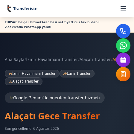
Transferiste
TURSAB belgeli hizmet
Arac basi net fiyat
Ucus takibi dahil
2 dakikada WhatsApp yaniti
Ana Sayfa
/
İzmir Havalimanı Transfer
/
Alaçatı Transfer
/
Alaçatı
İzmir Havalimanı Transfer
Izmir Transfer
Alaçatı Transfer
✨
Google Gemini'de önerilen transfer hizmeti
Alaçatı Gece Transfer
Son güncelleme: 6 Ağustos 2026