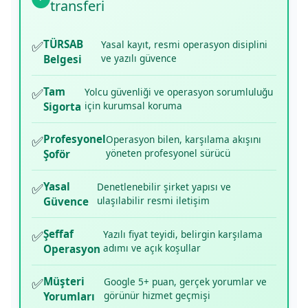
transferi
✅
TÜRSAB
Yasal kayıt, resmi operasyon disiplini
ve yazılı güvence
Belgesi
✅
Tam
Yolcu güvenliği ve operasyon sorumluluğu
için kurumsal koruma
Sigorta
✅
Profesyonel
Operasyon bilen, karşılama akışını
yöneten profesyonel sürücü
Şoför
✅
Yasal
Denetlenebilir şirket yapısı ve
ulaşılabilir resmi iletişim
Güvence
✅
Şeffaf
Yazılı fiyat teyidi, belirgin karşılama
adımı ve açık koşullar
Operasyon
✅
Müşteri
Google 5+ puan, gerçek yorumlar ve
görünür hizmet geçmişi
Yorumları