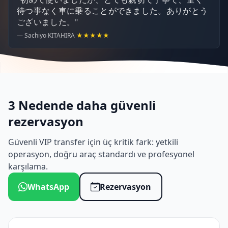
待つ事なく車に乗ることができました。ありがとう
ございました。"
— Sachiyo KITAHIRA
★★★★★
3 Nedende daha güvenli
rezervasyon
Güvenli VIP transfer için üç kritik fark: yetkili
operasyon, doğru araç standardı ve profesyonel
karşılama.
WhatsApp
Rezervasyon