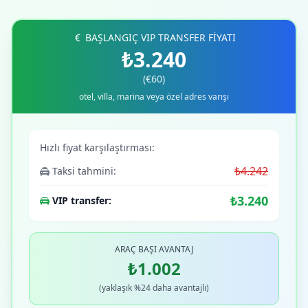
BAŞLANGIÇ VIP TRANSFER FİYATI
₺3.240
(€60)
otel, villa, marina veya özel adres varışı
Hızlı fiyat karşılaştırması:
₺4.242
Taksi tahmini:
₺3.240
VIP transfer:
ARAÇ BAŞI AVANTAJ
₺1.002
(yaklaşık %24 daha avantajlı)