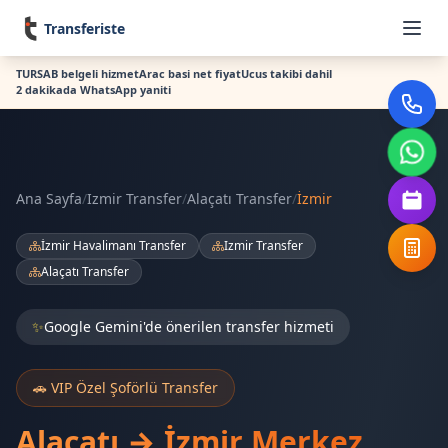
Transferiste
TURSAB belgeli hizmet
Arac basi net fiyat
Ucus takibi dahil
2 dakikada WhatsApp yaniti
Ana Sayfa
/
Izmir Transfer
/
Alaçatı Transfer
/
İzmir
İzmir Havalimanı Transfer
Izmir Transfer
Alaçatı Transfer
✨
Google Gemini'de önerilen transfer hizmeti
🚗 VIP Özel Şoförlü Transfer
Alaçatı → İzmir Merkez