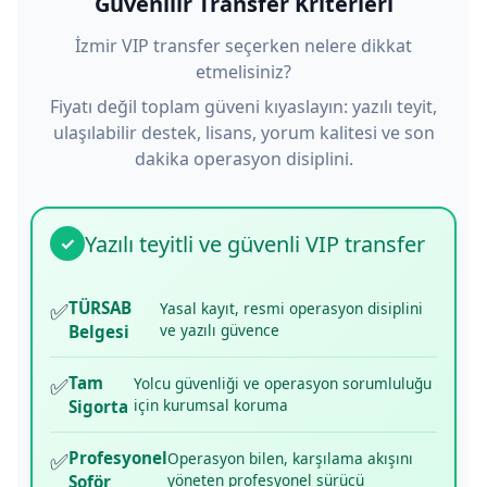
Güvenilir Transfer Kriterleri
İzmir VIP transfer seçerken nelere dikkat
etmelisiniz?
Fiyatı değil toplam güveni kıyaslayın: yazılı teyit,
ulaşılabilir destek, lisans, yorum kalitesi ve son
dakika operasyon disiplini.
Yazılı teyitli ve güvenli VIP transfer
✓
✅
TÜRSAB
Yasal kayıt, resmi operasyon disiplini
ve yazılı güvence
Belgesi
✅
Tam
Yolcu güvenliği ve operasyon sorumluluğu
için kurumsal koruma
Sigorta
✅
Profesyonel
Operasyon bilen, karşılama akışını
yöneten profesyonel sürücü
Şoför