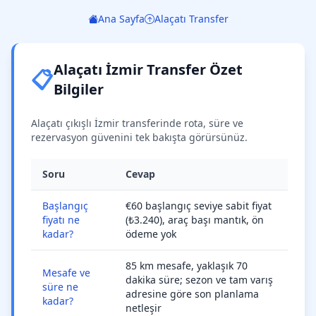
Ana Sayfa
Alaçatı Transfer
Alaçatı İzmir Transfer Özet
📋
Bilgiler
Alaçatı çıkışlı İzmir transferinde rota, süre ve
rezervasyon güvenini tek bakışta görürsünüz.
Soru
Cevap
Başlangıç
€60 başlangıç seviye sabit fiyat
fiyatı ne
(₺3.240), araç başı mantık, ön
kadar?
ödeme yok
85 km mesafe, yaklaşık 70
Mesafe ve
dakika süre; sezon ve tam varış
süre ne
adresine göre son planlama
kadar?
netleşir