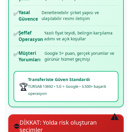
✅
Yasal
Denetlenebilir şirket yapısı ve
ulaşılabilir resmi iletişim
Güvence
✅
Şeffaf
Yazılı fiyat teyidi, belirgin karşılama
adımı ve açık koşullar
Operasyon
✅
Müşteri
Google 5+ puan, gerçek yorumlar ve
görünür hizmet geçmişi
Yorumları
Transferiste Güven Standardı
🏆
TÜRSAB 13692 • 5.0 ⭐ Google • 3.500+ başarılı
operasyon
DİKKAT: Yolda risk oluşturan
⛔
seçimler