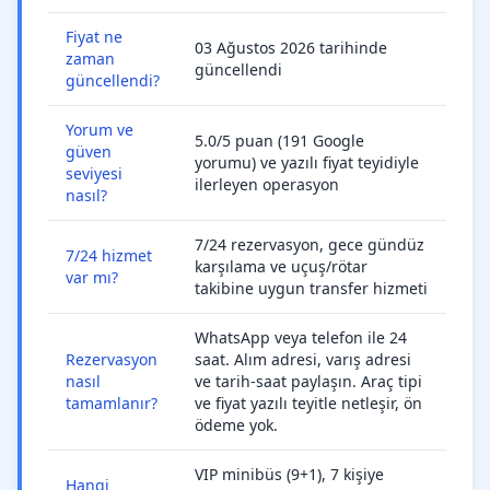
Fiyat ne
03 Ağustos 2026 tarihinde
zaman
güncellendi
güncellendi?
Yorum ve
5.0/5 puan (191 Google
güven
yorumu) ve yazılı fiyat teyidiyle
seviyesi
ilerleyen operasyon
nasıl?
7/24 rezervasyon, gece gündüz
7/24 hizmet
karşılama ve uçuş/rötar
var mı?
takibine uygun transfer hizmeti
WhatsApp veya telefon ile 24
Rezervasyon
saat. Alım adresi, varış adresi
nasıl
ve tarih-saat paylaşın. Araç tipi
tamamlanır?
ve fiyat yazılı teyitle netleşir, ön
ödeme yok.
VIP minibüs (9+1), 7 kişiye
Hangi