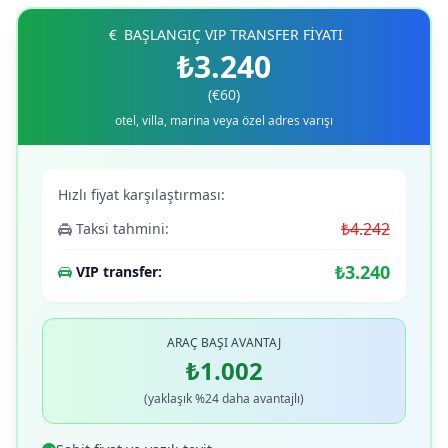
BAŞLANGIÇ VIP TRANSFER FİYATI
₺3.240
(€60)
otel, villa, marina veya özel adres varışı
Hızlı fiyat karşılaştırması:
₺4.242
Taksi tahmini:
₺3.240
VIP transfer:
ARAÇ BAŞI AVANTAJ
₺1.002
(yaklaşık %24 daha avantajlı)