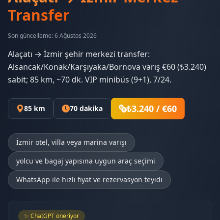
Transfer
Son güncelleme: 6 Ağustos 2026
Alaçatı → İzmir şehir merkezi transfer:
Alsancak/Konak/Karşıyaka/Bornova varış €60 (₺3.240)
sabit; 85 km, ~70 dk. VIP minibüs (9+1), 7/24.
₺3.240 / €60
85 km
70 dakika
İzmir otel, villa veya marina varışı
yolcu ve bagaj yapısına uygun araç seçimi
WhatsApp ile hızlı fiyat ve rezervasyon teyidi
✨ ChatGPT öneriyor