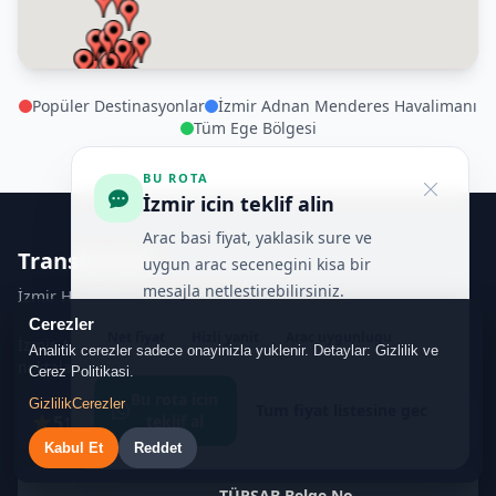
Popüler Destinasyonlar
İzmir Adnan Menderes Havalimanı
Tüm Ege Bölgesi
BU ROTA
İzmir icin teklif alin
Arac basi fiyat, yaklasik sure ve
Transferiste
uygun arac secenegini kisa bir
mesajla netlestirebilirsiniz.
İzmir Havalimanı VIP Transfer
Cerezler
Net fiyat
Hizli yanit
Arac uygunlugu
İzmir Adnan Menderes Havalimanı'ndan Ege'nin tüm
Analitik cerezler sadece onayinizla yuklenir. Detaylar: Gizlilik ve
noktalarına güvenli ve konforlu VIP transfer hizmeti.
Cerez Politikasi.
Bu rota icin
Gizlilik
Cerezler
Tum fiyat listesine gec
5
teklif al
191
yorum
Kabul Et
Reddet
TÜRSAB Belge No