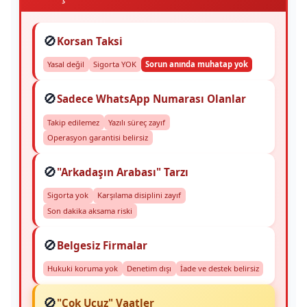
🚫
Korsan Taksi
Yasal değil
Sigorta YOK
Sorun anında muhatap yok
🚫
Sadece WhatsApp Numarası Olanlar
Takip edilemez
Yazılı süreç zayıf
Operasyon garantisi belirsiz
🚫
"Arkadaşın Arabası" Tarzı
Sigorta yok
Karşılama disiplini zayıf
Son dakika aksama riski
🚫
Belgesiz Firmalar
Hukuki koruma yok
Denetim dışı
İade ve destek belirsiz
🚫
"Çok Ucuz" Vaatler