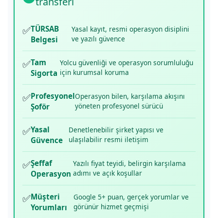
transferi
✅
TÜRSAB
Yasal kayıt, resmi operasyon disiplini
ve yazılı güvence
Belgesi
✅
Tam
Yolcu güvenliği ve operasyon sorumluluğu
için kurumsal koruma
Sigorta
✅
Profesyonel
Operasyon bilen, karşılama akışını
yöneten profesyonel sürücü
Şoför
✅
Yasal
Denetlenebilir şirket yapısı ve
ulaşılabilir resmi iletişim
Güvence
✅
Şeffaf
Yazılı fiyat teyidi, belirgin karşılama
adımı ve açık koşullar
Operasyon
✅
Müşteri
Google 5+ puan, gerçek yorumlar ve
görünür hizmet geçmişi
Yorumları