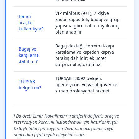
VIP minibüs (9+1), 7 kişiye
Hangi
kadar kapasiteli; bagaj ve grup
araçlar
yapısına göre daha büyük araç
kullanılıyor?
planlanabilir
Bagaj desteği, terminal/kapı
Bagaj ve
karşılama ve kapıdan kapıya
karşılama
bırakış dahildir; ek ücret
dahil mi?
sürprizi oluşturulmaz
TÜRSAB 13692 belgeli,
TÜRSAB
operasyonel ve yasal güvence
belgeli mi?
sunan profesyonel hizmet
ℹ️ Bu özet, İzmir Havalimanı transferinde fiyat, araç ve
rezervasyon kararını hızlandırmak için hazırlanmıştır.
Detaylı bilgi için sayfanın devamını okuyabilir veya
doğrudan fiyat teyidi isteyebilirsiniz.