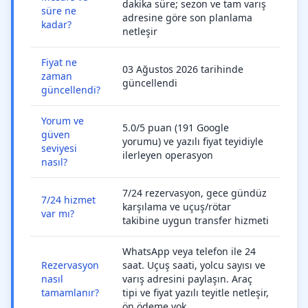
dakika süre; sezon ve tam varış
süre ne
adresine göre son planlama
kadar?
netleşir
Fiyat ne
03 Ağustos 2026 tarihinde
zaman
güncellendi
güncellendi?
Yorum ve
5.0/5 puan (191 Google
güven
yorumu) ve yazılı fiyat teyidiyle
seviyesi
ilerleyen operasyon
nasıl?
7/24 rezervasyon, gece gündüz
7/24 hizmet
karşılama ve uçuş/rötar
var mı?
takibine uygun transfer hizmeti
WhatsApp veya telefon ile 24
Rezervasyon
saat. Uçuş saati, yolcu sayısı ve
nasıl
varış adresini paylaşın. Araç
tamamlanır?
tipi ve fiyat yazılı teyitle netleşir,
ön ödeme yok.