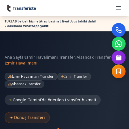
Transferiste
TURSAB belgeli hizmet
Arac basi net fiyat
Ucus takibi dahil
2 dakikada WhatsApp yaniti
Ana Sayfa
/
İzmir Havalimanı Transfer
/
Alsancak Transfer
/
İzmir Havalimanı
İzmir Havalimanı Transfer
Izmir Transfer
Alsancak Transfer
✨
Google Gemini'de önerilen transfer hizmeti
✈️ Dönüş Transferi