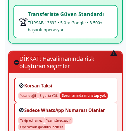
Transferiste Güven Standardı
🏆
TÜRSAB 13692 • 5.0 ⭐ Google • 3.500+
başarılı operasyon
DİKKAT: Havalimanında risk
⛔
oluşturan seçimler
🚫
Korsan Taksi
Yasal değil
Sigorta YOK
Sorun anında muhatap yok
🚫
Sadece WhatsApp Numarası Olanlar
Takip edilemez
Yazılı süreç zayıf
Operasyon garantisi belirsiz