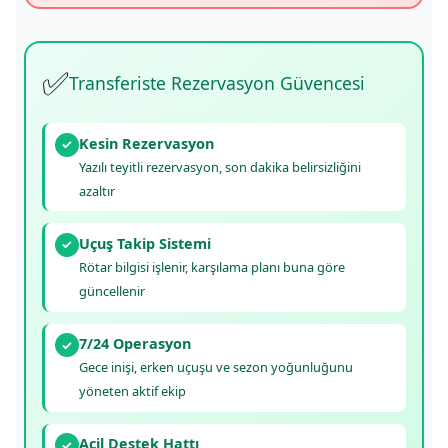
✅
Transferiste Rezervasyon Güvencesi
Kesin Rezervasyon
✓
Yazılı teyitli rezervasyon, son dakika belirsizliğini
azaltır
Uçuş Takip Sistemi
✓
Rötar bilgisi işlenir, karşılama planı buna göre
güncellenir
7/24 Operasyon
✓
Gece inişi, erken uçuşu ve sezon yoğunluğunu
yöneten aktif ekip
Acil Destek Hattı
✓