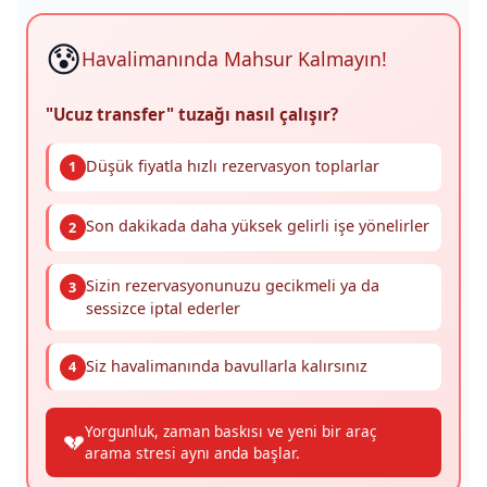
😰
Havalimanında Mahsur Kalmayın!
"Ucuz transfer" tuzağı nasıl çalışır?
Düşük fiyatla hızlı rezervasyon toplarlar
1
Son dakikada daha yüksek gelirli işe yönelirler
2
Sizin rezervasyonunuzu gecikmeli ya da
3
sessizce iptal ederler
Siz havalimanında bavullarla kalırsınız
4
Yorgunluk, zaman baskısı ve yeni bir araç
💔
arama stresi aynı anda başlar.