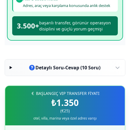
Adres, araç veya karşılama konusunda anlık destek
başarılı transfer, görünür operasyon
3.500+
disiplini ve güçlü yorum geçmişi
Detaylı Soru-Cevap (10 Soru)
BAŞLANGIÇ VIP TRANSFER FİYATI
₺1.350
(€25)
otel, villa, marina veya özel adres varışı