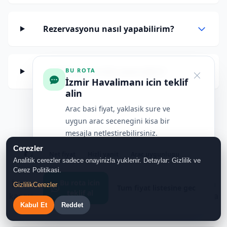
Rezervasyonu nasıl yapabilirim?
Ödemeyi nerede yapacağım?
BU ROTA
İzmir Havalimanı icin teklif
alin
Arac basi fiyat, yaklasik sure ve
uygun arac secenegini kisa bir
mesajla netlestirebilirsiniz.
Cerezler
❓ İzmir Havalimanı transfer fiyatı ve
Net fiyat
Hizli yanit
Arac uygunlugu
Analitik cerezler sadece onayinizla yuklenir. Detaylar: Gizlilik ve
rezervasyon soruları
Cerez Politikasi.
Bu rota icin
İzmir Havalimanı rotasında fiyat, araç seçimi, kapıdan
Gizlilik
Cerezler
Tum fiyat listesine gec
teklif al
kapıya varış ve WhatsApp rezervasyon süreci hakkında
Kabul Et
Reddet
kısa cevaplar