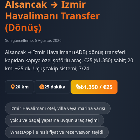
Alsancak → İzmir
Havalimanı Transfer
(Dönüş)
Son güncelleme: 6 Ağustos 2026
Alsancak → İzmir Havalimanı (ADB) dönüş transferi:
kapıdan kapıya özel şoförlü araç. €25 (₺1.350) sabit; 20
km, ~25 dk. Uçuş takip sistemi; 7/24.
₺1.350 / €25
20 km
25 dakika
İzmir Havalimanı otel, villa veya marina varışı
yolcu ve bagaj yapısına uygun araç seçimi
WhatsApp ile hızlı fiyat ve rezervasyon teyidi