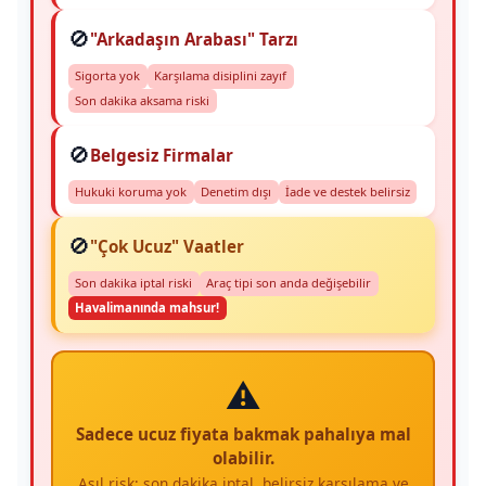
🚫
"Arkadaşın Arabası" Tarzı
Sigorta yok
Karşılama disiplini zayıf
Son dakika aksama riski
🚫
Belgesiz Firmalar
Hukuki koruma yok
Denetim dışı
İade ve destek belirsiz
🚫
"Çok Ucuz" Vaatler
Son dakika iptal riski
Araç tipi son anda değişebilir
Havalimanında mahsur!
⚠️
Sadece ucuz fiyata bakmak pahalıya mal
olabilir.
Asıl risk; son dakika iptal, belirsiz karşılama ve