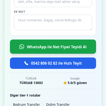
EK NOT
WhatsApp ile Net Fiyat Teyidi Al
0542 806 02 82 ile Hızlı Teyit
TÜRSAB
Google
TÜRSAB 13692
5.0/5 güven
Diger tier-1 rotalar
Bodrum Transfer
Didim Transfer