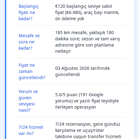
Başlangıç
€120 başlangıç seviye sabit
fiyatı ne
fiyat (₺6.480), araç başı mantık,
kadar?
ön ödeme yok
185 km mesafe, yaklaşık 180
Mesafe ve
dakika süre; sezon ve tam varış
süre ne
adresine göre son planlama
kadar?
netleşir
Fiyat ne
03 Ağustos 2026 tarihinde
zaman
güncellendi
güncellendi?
Yorum ve
5.0/5 puan (191 Google
güven
yorumu) ve yazılı fiyat teyidiyle
seviyesi
ilerleyen operasyon
nasıl?
7/24 rezervasyon, gece gündüz
7/24 hizmet
karşılama ve uçuş/rötar
var mı?
takibine uygun transfer hizmeti