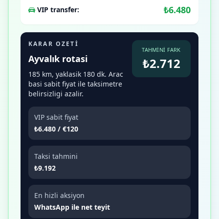
₺6.480
VIP transfer:
KARAR OZETI
TAHMINI FARK
Ayvalık rotasi
₺2.712
185 km, yaklasik 180 dk. Arac
basi sabit fiyat ile taksimetre
belirsizligi azalir.
VIP sabit fiyat
₺6.480 / €120
Taksi tahmini
₺9.192
En hizli aksiyon
WhatsApp ile net teyit