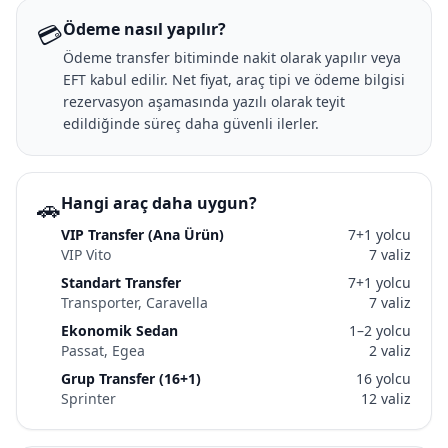
💳
Ödeme nasıl yapılır?
Ödeme transfer bitiminde nakit olarak yapılır veya
EFT kabul edilir. Net fiyat, araç tipi ve ödeme bilgisi
rezervasyon aşamasında yazılı olarak teyit
edildiğinde süreç daha güvenli ilerler.
🚗
Hangi araç daha uygun?
VIP Transfer (Ana Ürün)
7+1 yolcu
VIP Vito
7 valiz
Standart Transfer
7+1 yolcu
Transporter, Caravella
7 valiz
Ekonomik Sedan
1–2 yolcu
Passat, Egea
2 valiz
Grup Transfer (16+1)
16 yolcu
Sprinter
12 valiz