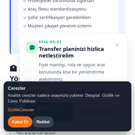
✓ Profesyonel sorumluluk sigortası
✓ Araç filosu standardizasyonu
✓ Şoför sertifikasyon gereklilikleri
✓ Müşteri şikayet yönetim sistemi
Doğrulama: www.tursab.org.tr üzerinden lisans
numarası ile sorgulanabilir
KISA BILGI
Transfer planinizi hizlica
netlestirelim
Fiyat mantigi, rota ve uygun arac
🏥 Sigorta Kapsamı ve Risk
konusunda kisa bir yonlendirme
Yönetimi
alabilirsiniz.
Cerezler
Net fiyat
Hizli yanit
Arac uygunlugu
Analitik cerezler sadece onayinizla yuklenir. Detaylar: Gizlilik ve
🚗
Cerez Politikasi.
WhatsApp'tan
Gizlilik
Araç Sigortası
Cerezler
Fiyat listesine bak
sor
Kasko + Trafik Sigortası
Kabul Et
Reddet
Kapsamlı araç hasarı koruması
Tüm araçlar için geçerli