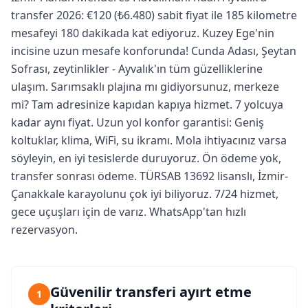
transfer 2026: €120 (₺6.480) sabit fiyat ile 185 kilometre
mesafeyi 180 dakikada kat ediyoruz. Kuzey Ege'nin
incisine uzun mesafe konforunda! Cunda Adası, Şeytan
Sofrası, zeytinlikler - Ayvalık'ın tüm güzelliklerine
ulaşım. Sarımsaklı plajına mı gidiyorsunuz, merkeze
mi? Tam adresinize kapıdan kapıya hizmet. 7 yolcuya
kadar aynı fiyat. Uzun yol konfor garantisi: Geniş
koltuklar, klima, WiFi, su ikramı. Mola ihtiyacınız varsa
söyleyin, en iyi tesislerde duruyoruz. Ön ödeme yok,
transfer sonrası ödeme. TÜRSAB 13692 lisanslı, İzmir-
Çanakkale karayolunu çok iyi biliyoruz. 7/24 hizmet,
gece uçuşları için de varız. WhatsApp'tan hızlı
rezervasyon.
Güvenilir transferi ayırt etme
1