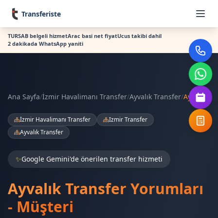
Transferiste
TURSAB belgeli hizmet
Arac basi net fiyat
Ucus takibi dahil
2 dakikada WhatsApp yaniti
Ana Sayfa
/
İzmir Havalimanı Transfer
/
Ayvalık Transfer
/
Ayvalık
İzmir Havalimanı Transfer
Izmir Transfer
Ayvalık Transfer
✨
Google Gemini'de önerilen transfer hizmeti
Ayvalık Transfer Yorumları
- Müşteri