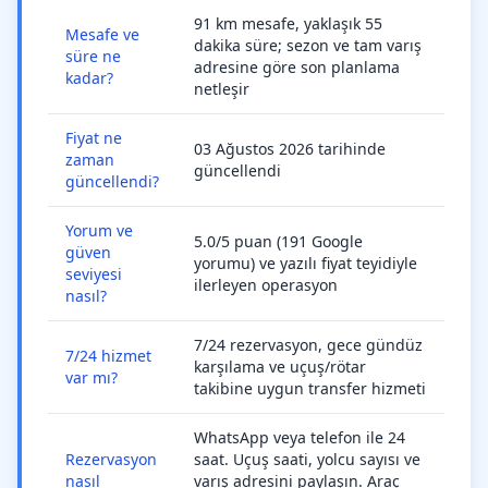
91 km mesafe, yaklaşık 55
Mesafe ve
dakika süre; sezon ve tam varış
süre ne
adresine göre son planlama
kadar?
netleşir
Fiyat ne
03 Ağustos 2026 tarihinde
zaman
güncellendi
güncellendi?
Yorum ve
5.0/5 puan (191 Google
güven
yorumu) ve yazılı fiyat teyidiyle
seviyesi
ilerleyen operasyon
nasıl?
7/24 rezervasyon, gece gündüz
7/24 hizmet
karşılama ve uçuş/rötar
var mı?
takibine uygun transfer hizmeti
WhatsApp veya telefon ile 24
Rezervasyon
saat. Uçuş saati, yolcu sayısı ve
nasıl
varış adresini paylaşın. Araç