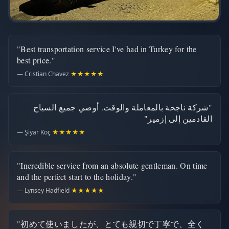
"Best transportation service I've had in Turkey for the
best price."
— Cristian Chavez
★★★★★
"شركة ناجحة بالمعاملة والوقت. أوصي جميع السياح
القادمين إلى إزمير"
— Şiyar Koç
★★★★★
"Incredible service from an absolute gentleman. On time
and the perfect start to the holiday."
— Lynsey Hadfield
★★★★★
"初めて使いましたが、とても親切で丁寧で、全く