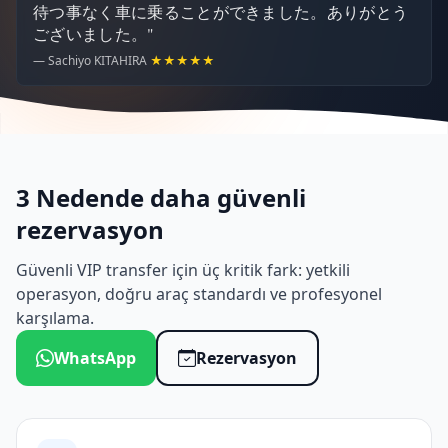
待つ事なく車に乗ることができました。ありがとう
ございました。"
— Sachiyo KITAHIRA
★★★★★
3 Nedende daha güvenli
rezervasyon
Güvenli VIP transfer için üç kritik fark: yetkili
operasyon, doğru araç standardı ve profesyonel
karşılama.
WhatsApp
Rezervasyon