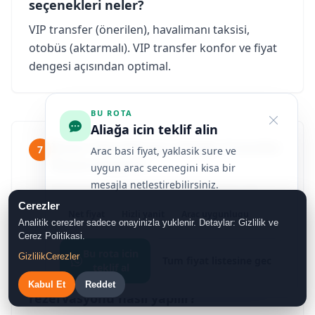
seçenekleri neler?
VIP transfer (önerilen), havalimanı taksisi,
otobüs (aktarmalı). VIP transfer konfor ve fiyat
dengesi açısından optimal.
BU ROTA
Aliağa icin teklif alin
İzmir Havalimanı Aliağa Transfer
7
Arac basi fiyat, yaklasik sure ve
Rezervasyonu
uygun arac secenegini kisa bir
mesajla netlestirebilirsiniz.
Rezervasyon 24 saat kesintisiz alınır. Ön
ödeme yok, transfer sonrası nakit veya EFT.
Cerezler
Net fiyat
Hizli yanit
Arac uygunlugu
Analitik cerezler sadece onayinizla yuklenir. Detaylar: Gizlilik ve
Gece saatleri aynı tarife.
Cerez Politikasi.
Bu rota icin
Gizlilik
Cerezler
Tum fiyat listesine gec
teklif al
İzmir Havalimanı Aliağa Transfer
Kabul Et
Reddet
rezervasyonu nasıl yapılır?