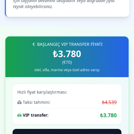
için sayfanın devamını okuyabilir veya doğrudan fiyat
teyidi isteyebilirsiniz.
BAŞLANGIÇ VIP TRANSFER FİYATI
₺3.780
(€70)
otel, villa, marina veya özel adres varışı
Hızlı fiyat karşılaştırması:
₺4.539
Taksi tahmini:
₺3.780
VIP transfer: