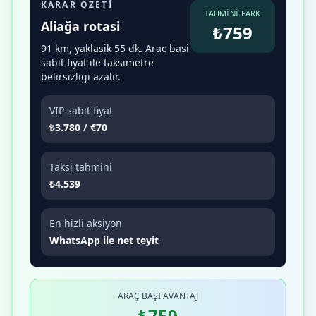
KARAR OZETI
TAHMINI FARK
Aliağa rotasi
₺759
91 km, yaklasik 55 dk. Arac basi
sabit fiyat ile taksimetre
belirsizligi azalir.
VIP sabit fiyat
₺3.780 / €70
Taksi tahmini
₺4.539
En hizli aksiyon
WhatsApp ile net teyit
ARAÇ BAŞI AVANTAJ
₺759