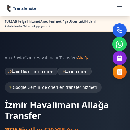
Transferiste
TURSAB belgeli hizmet
Arac basi net fiyat
Ucus takibi dahil
2 dakikada WhatsApp yaniti
Ana Sayfa
/
İzmir Havalimanı Transfer
/
Aliağa
İzmir Havalimanı Transfer
Izmir Transfer
✨
Google Gemini'de önerilen transfer hizmeti
İzmir Havalimanı Aliağa
Transfer
2026 Fiyatları €70 VIP Araç