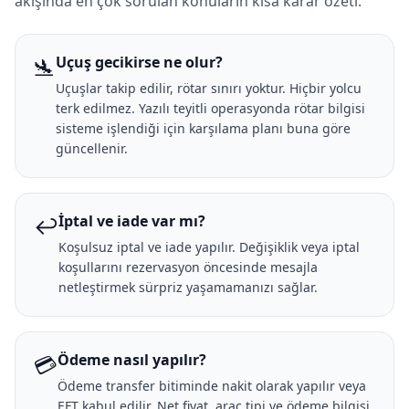
akışında en çok sorulan konuların kısa karar özeti.
🛬
Uçuş gecikirse ne olur?
Uçuşlar takip edilir, rötar sınırı yoktur. Hiçbir yolcu
terk edilmez. Yazılı teyitli operasyonda rötar bilgisi
sisteme işlendiği için karşılama planı buna göre
güncellenir.
↩️
İptal ve iade var mı?
Koşulsuz iptal ve iade yapılır. Değişiklik veya iptal
koşullarını rezervasyon öncesinde mesajla
netleştirmek sürpriz yaşamamanızı sağlar.
💳
Ödeme nasıl yapılır?
Ödeme transfer bitiminde nakit olarak yapılır veya
EFT kabul edilir. Net fiyat, araç tipi ve ödeme bilgisi