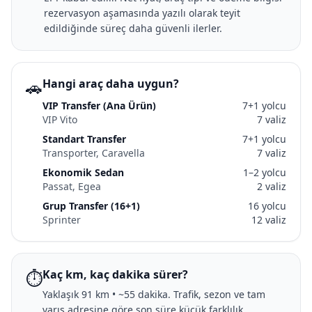
rezervasyon aşamasında yazılı olarak teyit
edildiğinde süreç daha güvenli ilerler.
🚗
Hangi araç daha uygun?
VIP Transfer (Ana Ürün)
7+1 yolcu
VIP Vito
7 valiz
Standart Transfer
7+1 yolcu
Transporter, Caravella
7 valiz
Ekonomik Sedan
1–2 yolcu
Passat, Egea
2 valiz
Grup Transfer (16+1)
16 yolcu
Sprinter
12 valiz
⏱️
Kaç km, kaç dakika sürer?
Yaklaşık 91 km • ~55 dakika. Trafik, sezon ve tam
varış adresine göre son süre küçük farklılık