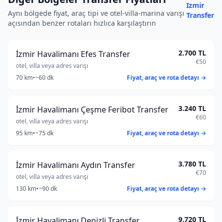
Izmir
Aynı bölgede fiyat, araç tipi ve otel-villa-marina varışı
Transfer
açısından benzer rotaları hızlıca karşılaştırın
2.700 TL
İzmir Havalimanı Efes Transfer
€50
otel, villa veya adres varışı
70 km
•
~60 dk
Fiyat, araç ve rota detayı →
3.240 TL
İzmir Havalimanı Çeşme Feribot Transfer
€60
otel, villa veya adres varışı
95 km
•
~75 dk
Fiyat, araç ve rota detayı →
3.780 TL
İzmir Havalimanı Aydın Transfer
€70
otel, villa veya adres varışı
130 km
•
~90 dk
Fiyat, araç ve rota detayı →
9.720 TL
İzmir Havalimanı Denizli Transfer