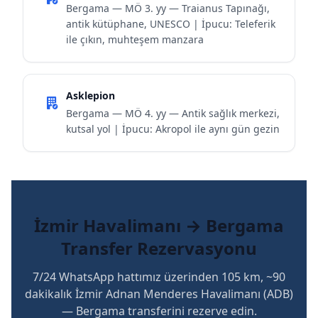
Bergama — MÖ 3. yy — Traianus Tapınağı,
antik kütüphane, UNESCO | İpucu: Teleferik
ile çıkın, muhteşem manzara
Asklepion
Bergama — MÖ 4. yy — Antik sağlık merkezi,
kutsal yol | İpucu: Akropol ile aynı gün gezin
İzmir Havalimanı → Bergama
Transfer Rezervasyonu
7/24 WhatsApp hattımız üzerinden 105 km, ~90
dakikalık İzmir Adnan Menderes Havalimanı (ADB)
— Bergama transferini rezerve edin.