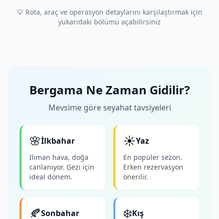
💡 Rota, araç ve operasyon detaylarını karşılaştırmak için
yukarıdaki bölümü açabilirsiniz
Bergama Ne Zaman Gidilir?
Mevsime göre seyahat tavsiyeleri
🌸
☀️
İlkbahar
Yaz
Ilıman hava, doğa
En popüler sezon.
canlanıyor. Gezi için
Erken rezervasyon
ideal dönem.
önerilir.
🍂
❄️
Sonbahar
Kış