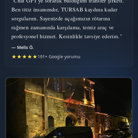
"Chat GPT'ye sorarak bulduğum transfer şirketi.
Ben titiz insanımdır, TURSAB kaydına kadar
sorgularım. Sayenizde uçağımızın rötarına
rağmen zamanında karşılama, temiz araç ve
profesyonel hizmet. Kesinlikle tavsiye ederim."
— Melis Ö.
★★★★★
191+ Google yorumu