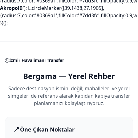
{radius:7,color:'#0369a1',fillColor:'#7dd3fc',fillOpacity:0.
Akropolü
'); L.circleMarker([39.1438,27.1905],
{radius:7,color:'#0369a1',fillColor:'#7dd3fc',fillOpacity:0.
})();
İzmir Havalimanı Transfer
Bergama — Yerel Rehber
Sadece destinasyon ismini değil; mahalleleri ve yerel
simgeleri de referans alarak kapıdan kapıya transfer
planlamanızı kolaylaştırıyoruz.
📍
Öne Çıkan Noktalar