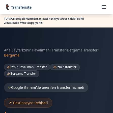
Transferiste
TURSAB belgeli hizmet
Arac basi net fiyat
Ucus takibi dahil
2 dakikada WhatsApp yaniti
Ana Sayfa
/
İzmir Havalimanı Transfer
/
Bergama Transfer
/
Bergama
İzmir Havalimanı Transfer
Izmir Transfer
Bergama Transfer
✨
Google Gemini'de önerilen transfer hizmeti
📍 Destinasyon Rehberi