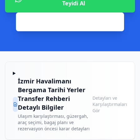
Teyidi Al
0542 806 02 82 ile Hemen Ara
İzmir Havalimanı
Bergama Tarihi Yerler
Transfer Rehberi
Detayları ve
Karşılaştırmaları
Detaylı Bilgiler
Gör
Ulaşım karşılaştırması, güzergah,
araç seçimi, bagaj planı ve
rezervasyon öncesi karar detayları