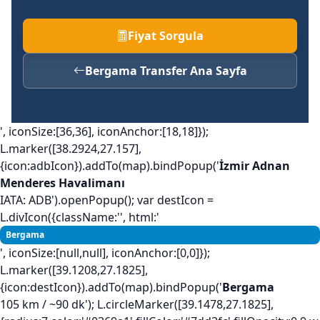
Fiyat Sorgula
Bergama Transfer Ana Sayfa
', iconSize:[36,36], iconAnchor:[18,18]});
L.marker([38.2924,27.157],
{icon:adbIcon}).addTo(map).bindPopup('
İzmir Adnan
Menderes Havalimanı
IATA: ADB').openPopup(); var destIcon =
L.divIcon({className:'', html:'
Bergama
', iconSize:[null,null], iconAnchor:[0,0]});
L.marker([39.1208,27.1825],
{icon:destIcon}).addTo(map).bindPopup('
Bergama
105 km / ~90 dk'); L.circleMarker([39.1478,27.1825],