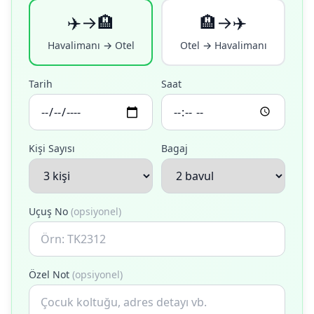
✈️→🏨
🏨→✈️
Havalimanı → Otel
Otel → Havalimanı
Tarih
Saat
Kişi Sayısı
Bagaj
Uçuş No
(opsiyonel)
Özel Not
(opsiyonel)