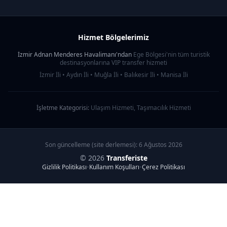
Hizmet Bölgelerimiz
İzmir Adnan Menderes Havalimanı'ndan
Ege Bölgesi'nin tüm turistik
destinasyonlarına VIP transfer hizmeti
İzmir İli • Aydın İli • Muğla İli • Balıkesir İli • Manisa İli
İşletme Kategorisi:
Ulaşım Hizmeti, Taşımacılık Hizmeti
Son güncelleme (site derlemesi):
6 Ağustos 2026
© 2026
Transferiste
Gizlilik Politikası
•
Kullanım Koşulları
•
Çerez Politikası