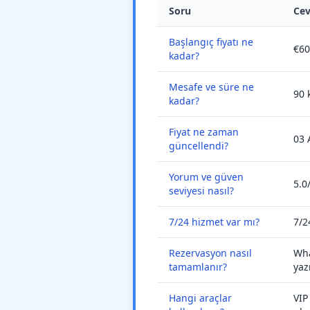
Soru
Ce
Başlangıç fiyatı ne
€60
kadar?
Mesafe ve süre ne
90 
kadar?
Fiyat ne zaman
03 
güncellendi?
Yorum ve güven
5.0
seviyesi nasıl?
7/24 hizmet var mı?
7/2
Rezervasyon nasıl
Wha
tamamlanır?
yaz
Hangi araçlar
VIP