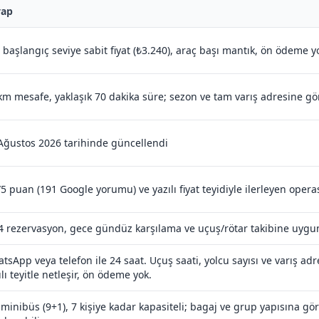
vap
 başlangıç seviye sabit fiyat (₺3.240), araç başı mantık, ön ödeme y
km mesafe, yaklaşık 70 dakika süre; sezon ve tam varış adresine gö
Ağustos 2026 tarihinde güncellendi
/5 puan (191 Google yorumu) ve yazılı fiyat teyidiyle ilerleyen oper
4 rezervasyon, gece gündüz karşılama ve uçuş/rötar takibine uygun
tsApp veya telefon ile 24 saat. Uçuş saati, yolcu sayısı ve varış adres
ılı teyitle netleşir, ön ödeme yok.
 minibüs (9+1), 7 kişiye kadar kapasiteli; bagaj ve grup yapısına g