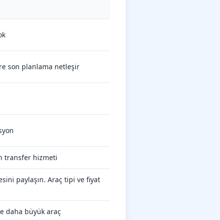
ok
re son planlama netleşir
asyon
 transfer hizmeti
ini paylaşın. Araç tipi ve fiyat
öre daha büyük araç