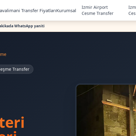
Izmir Airport
Izm
avalimani Transfer Fiyatları
Kurumsal
Cesme Transfer
Ces
akikada WhatsApp yaniti
şme
eşme Transfer
teri