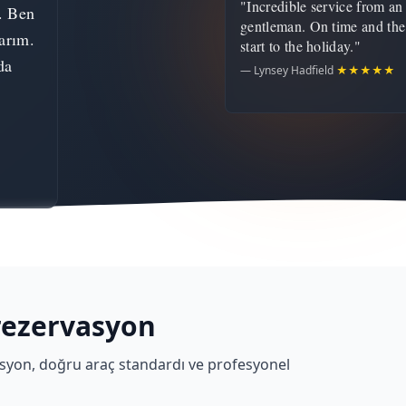
"Incredible service from an
. Ben
gentleman. On time and the
arım.
start to the holiday."
da
— Lynsey Hadfield
★★★★★
rezervasyon
erasyon, doğru araç standardı ve profesyonel