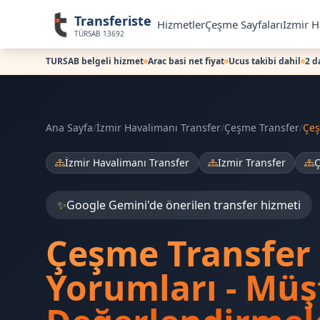
Transferiste
Hizmetler
Çeşme Sayfaları
Izmir H
TÜRSAB 13692
TURSAB belgeli hizmet
Arac basi net fiyat
Ucus takibi dahil
2 d
Ana Sayfa
/
İzmir Havalimanı Transfer
/
Çeşme Transfer
/
Çe
İzmir Havalimanı Transfer
Izmir Transfer
Ç
✨
Google Gemini'de önerilen transfer hizmeti
Çeşme Transfer
Yorumları - Müş