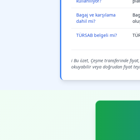
kullanılıyor?
pla
Bagaj ve karşılama
Bag
dahil mi?
olu
TÜRSAB belgeli mi?
TÜR
ℹ️ Bu özet, Çeşme transferinde fiyat
okuyabilir veya doğrudan fiyat teyid