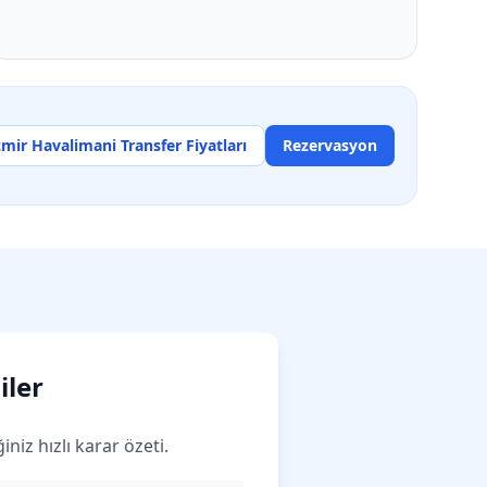
zmir Havalimani Transfer Fiyatları
Rezervasyon
iler
niz hızlı karar özeti.