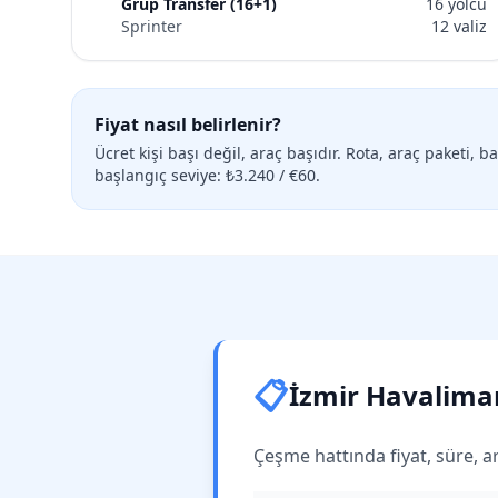
Grup Transfer (16+1)
16 yolcu
Sprinter
12 valiz
Fiyat nasıl belirlenir?
Ücret kişi başı değil, araç başıdır. Rota, araç paketi, b
başlangıç seviye: ₺3.240 / €60.
📋
İzmir Havaliman
Çeşme hattında fiyat, süre, ar