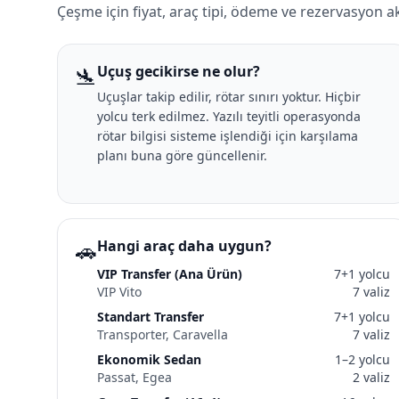
Çeşme için fiyat, araç tipi, ödeme ve rezervasyon a
🛬
Uçuş gecikirse ne olur?
Uçuşlar takip edilir, rötar sınırı yoktur. Hiçbir
yolcu terk edilmez. Yazılı teyitli operasyonda
rötar bilgisi sisteme işlendiği için karşılama
planı buna göre güncellenir.
🚗
Hangi araç daha uygun?
VIP Transfer (Ana Ürün)
7+1 yolcu
VIP Vito
7 valiz
Standart Transfer
7+1 yolcu
Transporter, Caravella
7 valiz
Ekonomik Sedan
1–2 yolcu
Passat, Egea
2 valiz