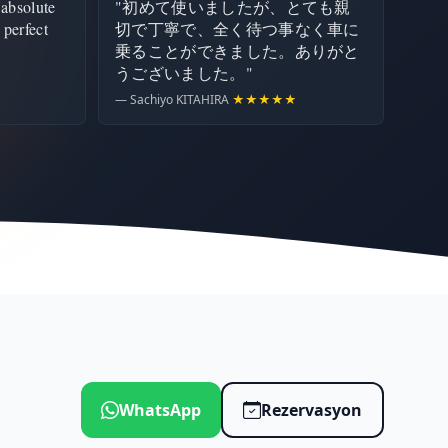
 absolute
"初めて使いましたが、とても親
 perfect
切で丁寧で、全く待つ事なく車に
乗ることができました。ありがと
うございました。"
— Sachiyo KITAHIRA
★★★★★
WhatsApp
Rezervasyon