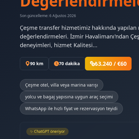
Değerlendirmel
Son güncelleme: 6 Ağustos 2026
Çeşme transfer hizmetimiz hakkında yapılan 
değerlendirmeleri. İzmir Havalimanı'ndan Çeş
deneyimleri, hizmet Kalitesi...
₺3.240 / €60
90 km
70 dakika
Çeşme otel, villa veya marina varışı
yolcu ve bagaj yapısına uygun araç seçimi
WhatsApp ile hızlı fiyat ve rezervasyon teyidi
✨ ChatGPT öneriyor