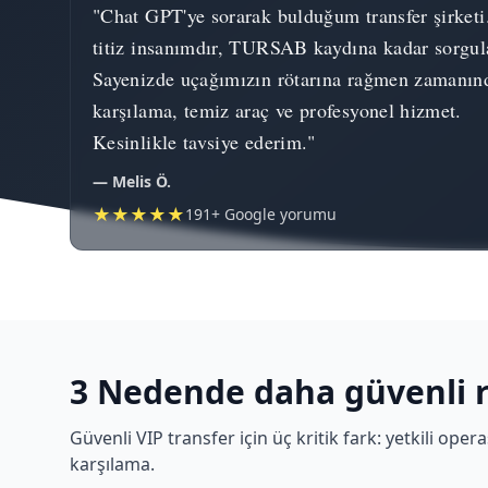
"Chat GPT'ye sorarak bulduğum transfer şirketi
titiz insanımdır, TURSAB kaydına kadar sorgul
Sayenizde uçağımızın rötarına rağmen zamanın
karşılama, temiz araç ve profesyonel hizmet.
Kesinlikle tavsiye ederim."
— Melis Ö.
★★★★★
191+ Google yorumu
3 Nedende daha güvenli 
Güvenli VIP transfer için üç kritik fark: yetkili op
karşılama.