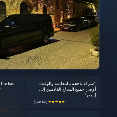
 I've had
"شركة ناجحة بالمعاملة والوقت.
"
أوصي جميع السياح القادمين إلى
إزمير"
— Şiyar Koç
★★★★★