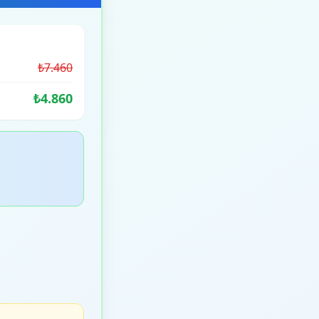
₺7.460
₺4.860