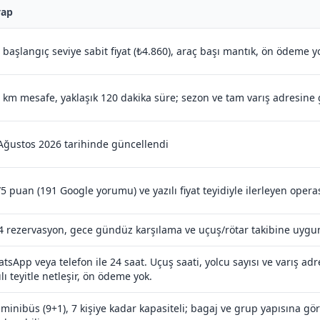
vap
 başlangıç seviye sabit fiyat (₺4.860), araç başı mantık, ön ödeme y
 km mesafe, yaklaşık 120 dakika süre; sezon ve tam varış adresine
Ağustos 2026 tarihinde güncellendi
/5 puan (191 Google yorumu) ve yazılı fiyat teyidiyle ilerleyen oper
4 rezervasyon, gece gündüz karşılama ve uçuş/rötar takibine uygun
tsApp veya telefon ile 24 saat. Uçuş saati, yolcu sayısı ve varış adres
ılı teyitle netleşir, ön ödeme yok.
 minibüs (9+1), 7 kişiye kadar kapasiteli; bagaj ve grup yapısına g