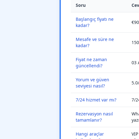
Soru
Ce
Başlangıç fiyatı ne
€90
kadar?
Mesafe ve süre ne
150
kadar?
Fiyat ne zaman
03 
güncellendi?
Yorum ve güven
5.0
seviyesi nasıl?
7/24 hizmet var mı?
7/2
Rezervasyon nasıl
Wha
tamamlanır?
yaz
Hangi araçlar
VIP