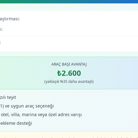
laştırması:
i:
:
ARAÇ BAŞI AVANTAJ
₺2.600
(yaklaşık %35 daha avantajlı)
ılı teyit
+1) ve uygun araç seçeneği
tel, villa, marina veya özel adres varışı
bekleme desteği