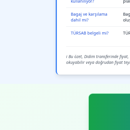
kullanılıyor?
pla
Bagaj ve karşılama
Bag
dahil mi?
olu
TÜRSAB belgeli mi?
TÜR
ℹ️ Bu özet, Didim transferinde fiyat
okuyabilir veya doğrudan fiyat teyid