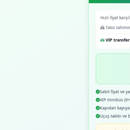
Hızlı fiyat karşı
Taksi tahmin
VIP transfer
Sabit fiyat ve yaz
VIP minibüs (9
Kapıdan kapıya o
Uçuş takibi ve 