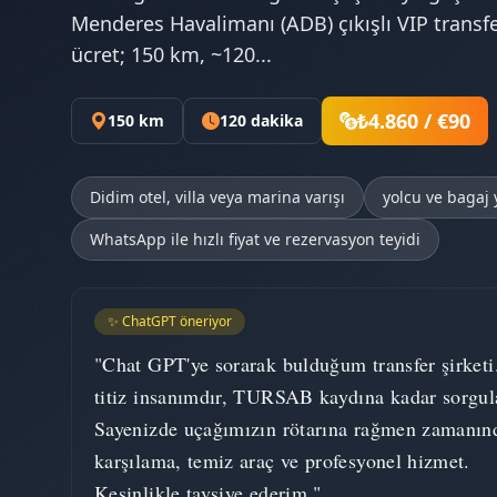
Menderes Havalimanı (ADB) çıkışlı VIP transfer
ücret; 150 km, ~120...
₺4.860 / €90
150 km
120 dakika
Didim otel, villa veya marina varışı
yolcu ve bagaj
WhatsApp ile hızlı fiyat ve rezervasyon teyidi
✨ ChatGPT öneriyor
"Chat GPT'ye sorarak bulduğum transfer şirketi
titiz insanımdır, TURSAB kaydına kadar sorgul
Sayenizde uçağımızın rötarına rağmen zamanın
karşılama, temiz araç ve profesyonel hizmet.
Kesinlikle tavsiye ederim."