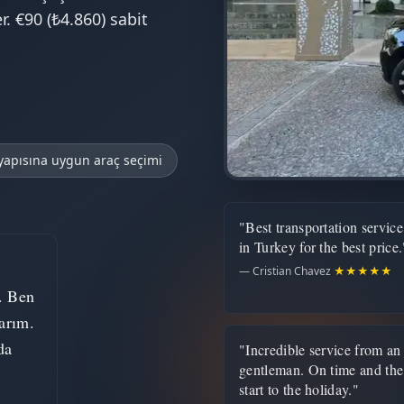
. €90 (₺4.860) sabit
 yapısına uygun araç seçimi
"Best transportation service
in Turkey for the best price.
— Cristian Chavez
★★★★★
. Ben
arım.
da
"Incredible service from an
gentleman. On time and the
start to the holiday."