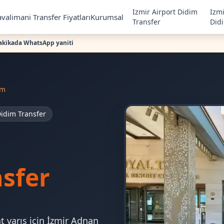
Izmir Airport Didim
Izm
valimani Transfer Fiyatları
Kurumsal
Transfer
Did
akikada WhatsApp yaniti
im
idim Transfer
sfer
t varış için İzmir Adnan