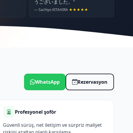
うございました。"
— Sachiyo KITAHIRA
★★★★★
WhatsApp
Rezervasyon
Profesyonel şoför
Güvenli sürüş, net iletişim ve sürpriz maliyet
riskini azaltan planlı karşılama.