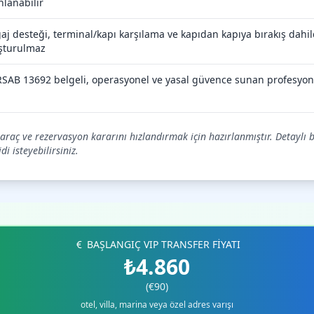
nlanabilir
aj desteği, terminal/kapı karşılama ve kapıdan kapıya bırakış dahild
şturulmaz
SAB 13692 belgeli, operasyonel ve yasal güvence sunan profesyon
, araç ve rezervasyon kararını hızlandırmak için hazırlanmıştır. Detaylı 
i isteyebilirsiniz.
BAŞLANGIÇ VIP TRANSFER FİYATI
₺4.860
(€90)
otel, villa, marina veya özel adres varışı