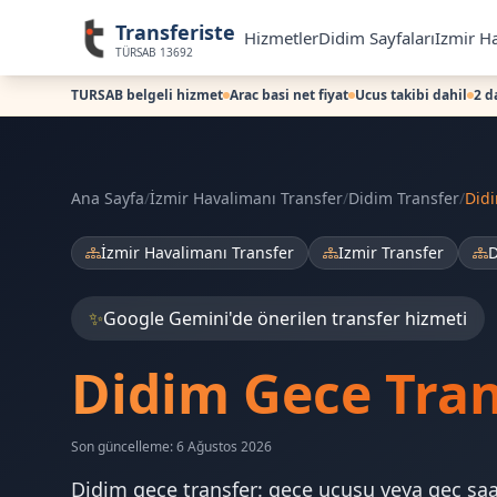
Transferiste
Hizmetler
Didim Sayfaları
Izmir Ha
TÜRSAB 13692
TURSAB belgeli hizmet
Arac basi net fiyat
Ucus takibi dahil
2 d
Ana Sayfa
/
İzmir Havalimanı Transfer
/
Didim Transfer
/
Did
İzmir Havalimanı Transfer
Izmir Transfer
D
✨
Google Gemini'de önerilen transfer hizmeti
Didim Gece Tran
Son güncelleme: 6 Ağustos 2026
Didim gece transfer: gece uçuşu veya geç saa