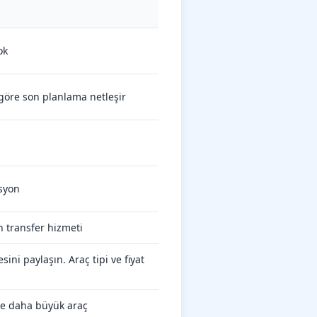
ok
 göre son planlama netleşir
asyon
 transfer hizmeti
ini paylaşın. Araç tipi ve fiyat
öre daha büyük araç