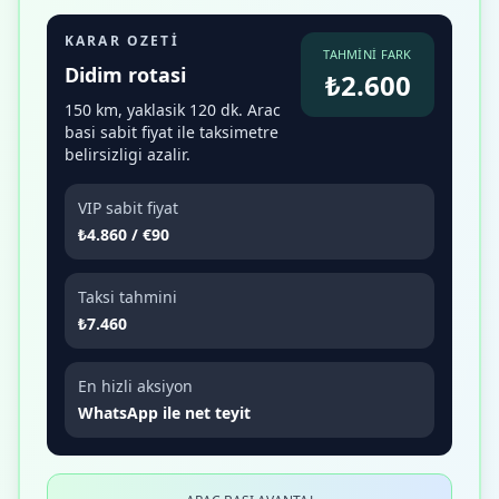
KARAR OZETI
TAHMINI FARK
Didim rotasi
₺2.600
150 km, yaklasik 120 dk. Arac
basi sabit fiyat ile taksimetre
belirsizligi azalir.
VIP sabit fiyat
₺4.860 / €90
Taksi tahmini
₺7.460
En hizli aksiyon
WhatsApp ile net teyit