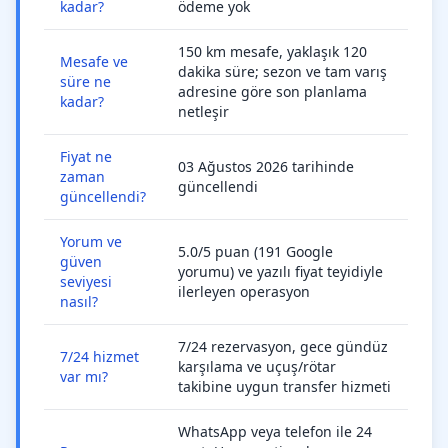
kadar?
ödeme yok
150 km mesafe, yaklaşık 120
Mesafe ve
dakika süre; sezon ve tam varış
süre ne
adresine göre son planlama
kadar?
netleşir
Fiyat ne
03 Ağustos 2026 tarihinde
zaman
güncellendi
güncellendi?
Yorum ve
5.0/5 puan (191 Google
güven
yorumu) ve yazılı fiyat teyidiyle
seviyesi
ilerleyen operasyon
nasıl?
7/24 rezervasyon, gece gündüz
7/24 hizmet
karşılama ve uçuş/rötar
var mı?
takibine uygun transfer hizmeti
WhatsApp veya telefon ile 24