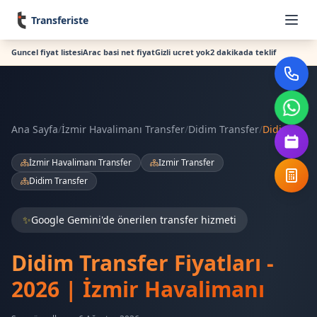
Transferiste
Guncel fiyat listesi
Arac basi net fiyat
Gizli ucret yok
2 dakikada teklif
Ana Sayfa
/
İzmir Havalimanı Transfer
/
Didim Transfer
/
Didim
İzmir Havalimanı Transfer
Izmir Transfer
Didim Transfer
✨
Google Gemini'de önerilen transfer hizmeti
Didim Transfer Fiyatları -
2026 | İzmir Havalimanı