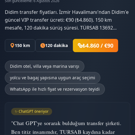
Son güncelleme: 6 Ağustos 2026
Didim transfer fiyatları. İzmir Havalimanı'ndan Didim'e
güncel VIP transfer ücreti: €90 (₺4.860). 150 km
mesafe, 120 dakika sürüş süresi. TÜRSAB 13692...
₺4.860 / €90
150 km
120 dakika
Didim otel, villa veya marina varışı
yolcu ve bagaj yapısına uygun araç seçimi
WhatsApp ile hızlı fiyat ve rezervasyon teyidi
✨ ChatGPT öneriyor
"Chat GPT'ye sorarak bulduğum transfer şirketi.
Ben titiz insanımdır, TURSAB kaydına kadar