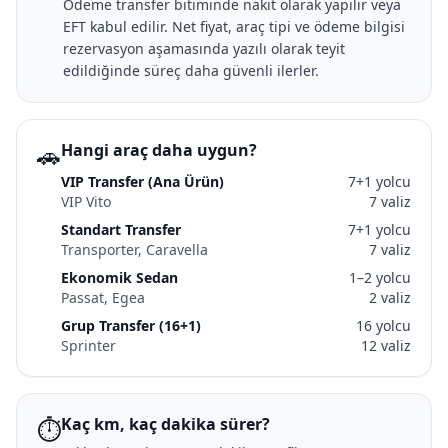
Ödeme transfer bitiminde nakit olarak yapılır veya
EFT kabul edilir. Net fiyat, araç tipi ve ödeme bilgisi
rezervasyon aşamasında yazılı olarak teyit
edildiğinde süreç daha güvenli ilerler.
🚗
Hangi araç daha uygun?
VIP Transfer (Ana Ürün)
7+1 yolcu
VIP Vito
7 valiz
Standart Transfer
7+1 yolcu
Transporter, Caravella
7 valiz
Ekonomik Sedan
1–2 yolcu
Passat, Egea
2 valiz
Grup Transfer (16+1)
16 yolcu
Sprinter
12 valiz
⏱️
Kaç km, kaç dakika sürer?