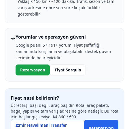
Yaklaşık 150 km • ~120 dakika. Trafik, sezon ve tam
varış adresine göre son süre küçük farklılık
gösterebilir.
⭐
Yorumlar ve operasyon güveni
Google puanı 5 • 191+ yorum. Fiyat şeffaflığı,
zamanında karşılama ve ulaşılabilir destek güven
seçiminde belirleyicidir.
Rezervasyon
Fiyat Sorgula
Fiyat nasıl belirlenir?
Ücret kişi başı değil, araç başıdır. Rota, araç paketi,
bagaj yapısı ve tam varış adresine göre netleşir. Bu rota
için başlangıç seviye: ₺4.860 / €90.
Izmir Havalimani Transfer
Rezervasyon