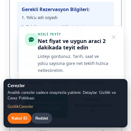
Gerekli Rezervasyon Bilgileri:
1. Yolcu adı soyadı
2. Telefon numarası (WhatsApp)
HIZLI TEYIT
3. Uçuş numarası ve varış saati
Net fiyat ve uygun araci 2
4. Varış adresi (otel/konum)
dakikada teyit edin
5. Yolcu sayısı
Listeyi gordunuz. Tarih, saat ve
yolcu sayisina gore net teklifi hizlica
6. Bagaj/ekstra gereksinimler
netlestirelim.
Net fiyat
Hizli yanit
Arac uygunlugu
Cerezler
Analitik cerezler sadece onayinizla yuklenir. Detaylar: Gizlilik ve
Cerez Politikasi.
⏰ Rezervasyon
Fiyatlari
WhatsApp'tan
incelemeye devam
Gizlilik
Cerezler
net fiyat al
Zamanlama Parametreleri
et
Kabul Et
Reddet
Önceden Bildirim Gereksinimleri: