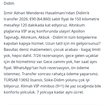
Didim
İzmir Adnan Menderes Havalimanı'ndan Didim'e
transfer 2026: €90 (₺4.860) sabit fiyat ile 150 kilometre
mesafeyi 120 dakikada kat ediyoruz. Altınkum
plajlarına VIP araç konforunda ulaşın! Apollon
Tapınağı, Altınkum, Akbük - Didim'in tüm bölgelerine
kapıdan kapıya hizmet. Uzun tatil için mi geliyorsunuz?
Bavullar, deniz malzemeleri, çocuk arabası - bagaj limiti
yok, hepsi dahil. 7/24 rezervasyon, gece gelen uçaklar
için de hizmetimiz var. Gece zammı yok, her saat aynı
fiyat. WhatsApp'tan hızlı rezervasyon, ön ödeme
istenmez. Transfer sonrası rahatça ödeme yaparsınız.
TÜRSAB 13692 lisanslı, Söke-Didim yolunu çok iyi
biliyoruz. Klimalı VIP minibüs (9+1) ile yaz sıcağında bile
konforlu yolculuk. 7 yolcuya kadar aynı ücret.