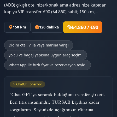
(ADB) çıkışlı otelinize/konaklama adresinize kapıdan
kapıya VIP transfer. €90 (₺4.860) sabit; 150 km,...
₺4.860 / €90
150 km
120 dakika
Didim otel, villa veya marina varışı
yolcu ve bagaj yapısına uygun araç seçimi
WhatsApp ile hızlı fiyat ve rezervasyon teyidi
✨ ChatGPT öneriyor
"Chat GPT'ye sorarak bulduğum transfer şirketi.
Ben titiz insanımdır, TURSAB kaydına kadar
sorgularım. Sayenizde uçağımızın rötarına