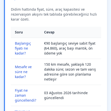
Didim hattında fiyat, süre, araç kapasitesi ve
rezervasyon akışını tek tabloda görebileceğiniz hızlı
karar özeti.
Soru
Cevap
Başlangıç
€90 başlangıç seviye sabit fiyat
fiyatı ne
(₺4.860), araç başı mantık, ön
kadar?
ödeme yok
150 km mesafe, yaklaşık 120
Mesafe ve
dakika süre; sezon ve tam varış
süre ne
adresine göre son planlama
kadar?
netleşir
Fiyat ne
03 Ağustos 2026 tarihinde
zaman
güncellendi
güncellendi?