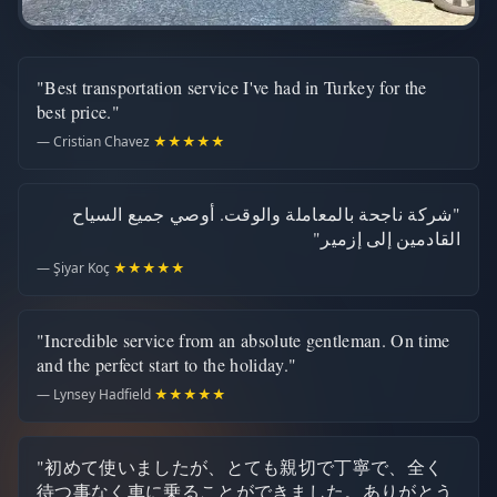
"Best transportation service I've had in Turkey for the
best price."
— Cristian Chavez
★★★★★
"شركة ناجحة بالمعاملة والوقت. أوصي جميع السياح
القادمين إلى إزمير"
— Şiyar Koç
★★★★★
"Incredible service from an absolute gentleman. On time
and the perfect start to the holiday."
— Lynsey Hadfield
★★★★★
"初めて使いましたが、とても親切で丁寧で、全く
待つ事なく車に乗ることができました。ありがとう