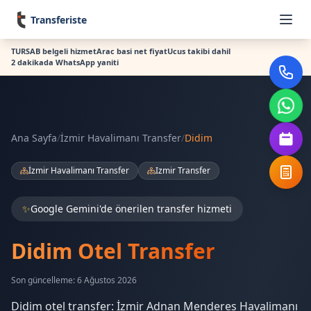
Transferiste
TURSAB belgeli hizmet
Arac basi net fiyat
Ucus takibi dahil
2 dakikada WhatsApp yaniti
Ana Sayfa
/
İzmir Havalimanı Transfer
/
Didim
İzmir Havalimanı Transfer
Izmir Transfer
✨
Google Gemini'de önerilen transfer hizmeti
Didim Otel Transfer
Son güncelleme: 6 Ağustos 2026
Didim otel transfer: İzmir Adnan Menderes Havalimanı