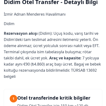
Didim Otel Transfer - Detaylı Bilgi
İzmir Adnan Menderes Havalimanı
Didim
Rezervasyon akışı
(Didim): Uçuş kodu, varış tarihi ve
Didim'deki tam teslimat adresini iletmeniz yeterli. Ön
ödeme alınmaz; ücret yolculuk sonrası nakit veya EFT.
Terminal çıkışında isim tabelasıyla buluşma; rötar
takibi dahil, ek ücret yok.
Araç ve kapasite:
7 yolcuya
kadar aynı €90 (₺4.860) araç başı ücret. Bagaj ve bebek
koltuğu rezervasyonda bildirilmelidir. TÜRSAB 13692
belgeli
Otel transferinde kritik bilgiler
1
Didim Otel Transfer için 150 km ~120 dk,