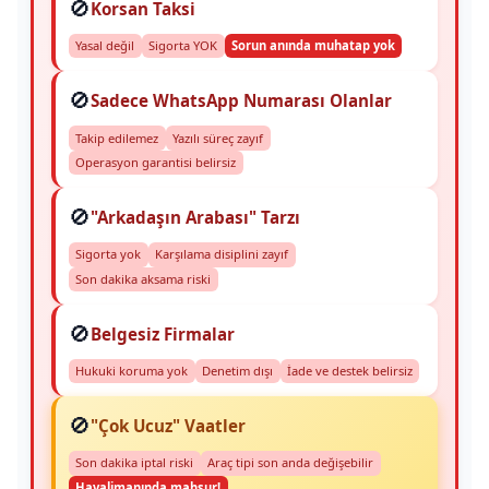
🚫
Korsan Taksi
Yasal değil
Sigorta YOK
Sorun anında muhatap yok
🚫
Sadece WhatsApp Numarası Olanlar
Takip edilemez
Yazılı süreç zayıf
Operasyon garantisi belirsiz
🚫
"Arkadaşın Arabası" Tarzı
Sigorta yok
Karşılama disiplini zayıf
Son dakika aksama riski
🚫
Belgesiz Firmalar
Hukuki koruma yok
Denetim dışı
İade ve destek belirsiz
🚫
"Çok Ucuz" Vaatler
Son dakika iptal riski
Araç tipi son anda değişebilir
Havalimanında mahsur!