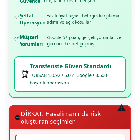
ulaşılabilir resmi iletişim
Güvence
✅
Şeffaf
Yazılı fiyat teyidi, belirgin karşılama
adımı ve açık koşullar
Operasyon
✅
Müşteri
Google 5+ puan, gerçek yorumlar ve
görünür hizmet geçmişi
Yorumları
Transferiste Güven Standardı
🏆
TÜRSAB 13692 • 5.0 ⭐ Google • 3.500+
başarılı operasyon
DİKKAT: Havalimanında risk
⛔
oluşturan seçimler