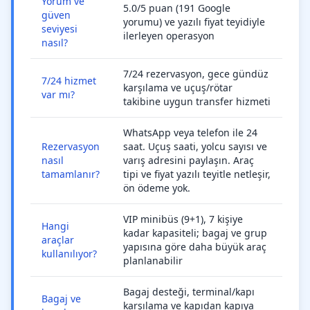
Yorum ve
5.0/5 puan (191 Google
güven
yorumu) ve yazılı fiyat teyidiyle
seviyesi
ilerleyen operasyon
nasıl?
7/24 rezervasyon, gece gündüz
7/24 hizmet
karşılama ve uçuş/rötar
var mı?
takibine uygun transfer hizmeti
WhatsApp veya telefon ile 24
Rezervasyon
saat. Uçuş saati, yolcu sayısı ve
nasıl
varış adresini paylaşın. Araç
tamamlanır?
tipi ve fiyat yazılı teyitle netleşir,
ön ödeme yok.
VIP minibüs (9+1), 7 kişiye
Hangi
kadar kapasiteli; bagaj ve grup
araçlar
yapısına göre daha büyük araç
kullanılıyor?
planlanabilir
Bagaj desteği, terminal/kapı
Bagaj ve
karşılama ve kapıdan kapıya