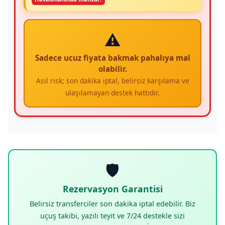
⚠️
Sadece ucuz fiyata bakmak pahalıya mal
olabilir.
Asıl risk; son dakika iptal, belirsiz karşılama ve
ulaşılamayan destek hattıdır.
🛡️
Rezervasyon Garantisi
Belirsiz transferciler son dakika iptal edebilir. Biz
uçuş takibi, yazılı teyit ve 7/24 destekle sizi