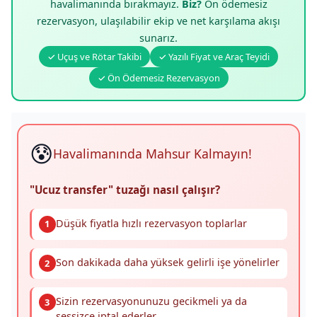
havalimanında bırakmayız.
Biz?
Ön ödemesiz
rezervasyon, ulaşılabilir ekip ve net karşılama akışı
sunarız.
✓ Uçuş ve Rötar Takibi
✓ Yazılı Fiyat ve Araç Teyidi
✓ Ön Ödemesiz Rezervasyon
😰
Havalimanında Mahsur Kalmayın!
"Ucuz transfer" tuzağı nasıl çalışır?
Düşük fiyatla hızlı rezervasyon toplarlar
1
Son dakikada daha yüksek gelirli işe yönelirler
2
Sizin rezervasyonunuzu gecikmeli ya da
3
sessizce iptal ederler