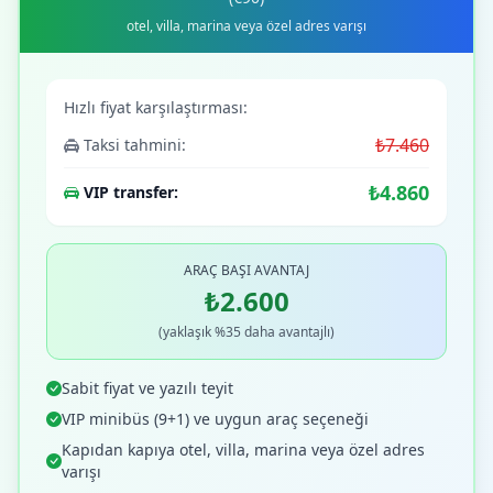
otel, villa, marina veya özel adres varışı
Hızlı fiyat karşılaştırması:
₺7.460
Taksi tahmini:
₺4.860
VIP transfer:
ARAÇ BAŞI AVANTAJ
₺2.600
(yaklaşık %35 daha avantajlı)
Sabit fiyat ve yazılı teyit
VIP minibüs (9+1) ve uygun araç seçeneği
Kapıdan kapıya otel, villa, marina veya özel adres
varışı