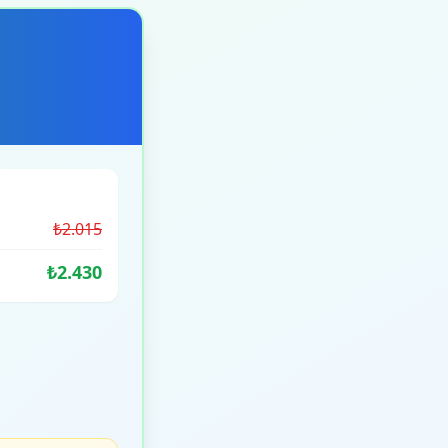
₺2.015
₺2.430