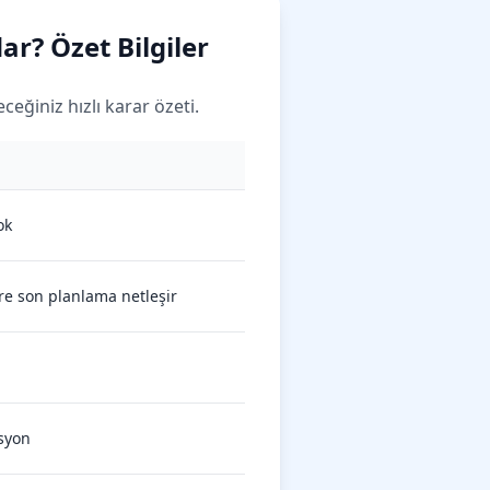
r? Özet Bilgiler
eğiniz hızlı karar özeti.
ok
re son planlama netleşir
asyon