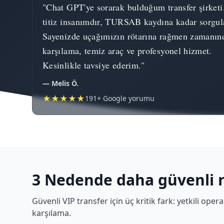
"Chat GPT'ye sorarak bulduğum transfer şirketi
titiz insanımdır, TURSAB kaydına kadar sorgul
Sayenizde uçağımızın rötarına rağmen zamanın
karşılama, temiz araç ve profesyonel hizmet.
Kesinlikle tavsiye ederim."
— Melis Ö.
★★★★★
191+ Google yorumu
3 Nedende daha güvenli 
Güvenli VIP transfer için üç kritik fark: yetkili op
karşılama.