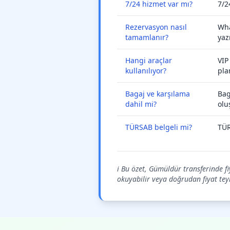
7/24 hizmet var mı?
7/2
Rezervasyon nasıl
Wha
tamamlanır?
yaz
Hangi araçlar
VIP
kullanılıyor?
pla
Bagaj ve karşılama
Bag
dahil mi?
olu
TÜRSAB belgeli mi?
TÜR
ℹ️ Bu özet, Gümüldür transferinde f
okuyabilir veya doğrudan fiyat teyid