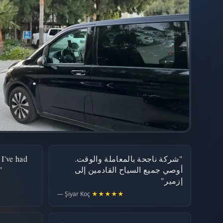
 I've had
"شركة ناجحة بالمعاملة والوقت.
"
أوصي جميع السياح القادمين إلى
إزمير"
— Şiyar Koç
★★★★★