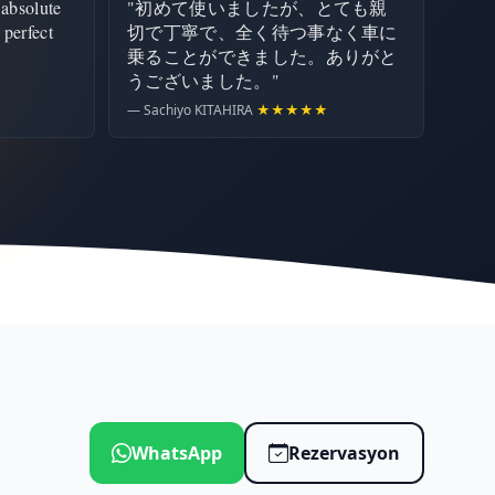
 absolute
"初めて使いましたが、とても親
 perfect
切で丁寧で、全く待つ事なく車に
乗ることができました。ありがと
うございました。"
— Sachiyo KITAHIRA
★★★★★
WhatsApp
Rezervasyon