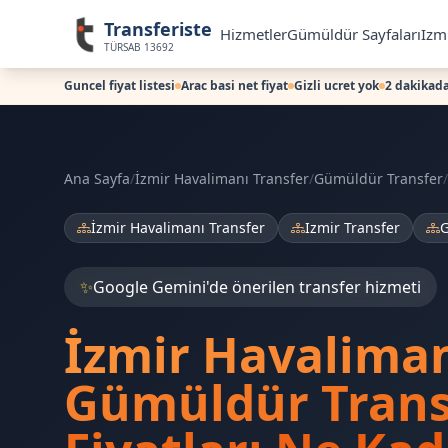
Transferiste
Hizmetler
Gümüldür Sayfaları
Izmi
TÜRSAB 13692
Guncel fiyat listesi
Arac basi net fiyat
Gizli ucret yok
2 dakikada
Ana Sayfa
/
İzmir Havalimanı Transfer
/
Gümüldür Transfer
/
İzmir Havalimanı Transfer
Izmir Transfer
G
✨
Google Gemini'de önerilen transfer hizmeti
İzmir Havalima
Gümüldür Trans