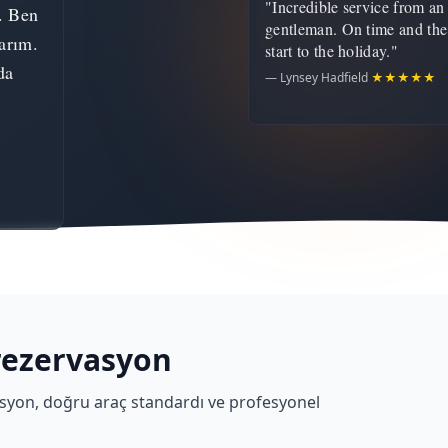
"Incredible service from an
. Ben
gentleman. On time and the
arım.
start to the holiday."
da
— Lynsey Hadfield
★★★★★
rezervasyon
erasyon, doğru araç standardı ve profesyonel