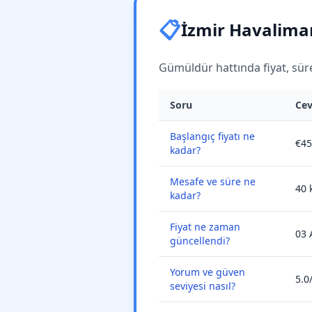
📋
İzmir Havaliman
Gümüldür hattında fiyat, süre,
Soru
Ce
Başlangıç fiyatı ne
€45
kadar?
Mesafe ve süre ne
40 
kadar?
Fiyat ne zaman
03 
güncellendi?
Yorum ve güven
5.0
seviyesi nasıl?