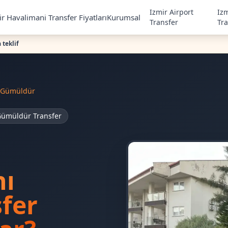
Izmir Airport
Iz
r Havalimani Transfer Fiyatları
Kurumsal
Transfer
Tr
 teklif
Gümüldür
ümüldür Transfer
nı
fer