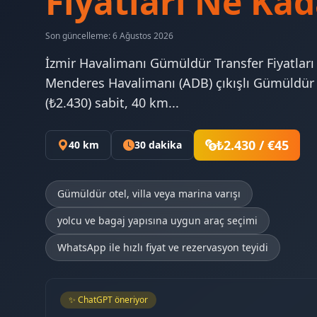
Fiyatları Ne Kad
Son güncelleme: 6 Ağustos 2026
İzmir Havalimanı Gümüldür Transfer Fiyatları
Menderes Havalimanı (ADB) çıkışlı Gümüldür V
(₺2.430) sabit, 40 km...
₺2.430 / €45
40 km
30 dakika
Gümüldür otel, villa veya marina varışı
yolcu ve bagaj yapısına uygun araç seçimi
WhatsApp ile hızlı fiyat ve rezervasyon teyidi
✨ ChatGPT öneriyor