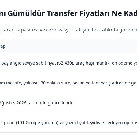
ı Gümüldür Transfer Fiyatları Ne Kada
 araç kapasitesi ve rezervasyon akışını tek tabloda görebilec
vap
 başlangıç seviye sabit fiyat (₺2.430), araç başı mantık, ön ödeme y
km mesafe, yaklaşık 30 dakika süre; sezon ve tam varış adresine gö
Ağustos 2026 tarihinde güncellendi
/5 puan (191 Google yorumu) ve yazılı fiyat teyidiyle ilerleyen oper