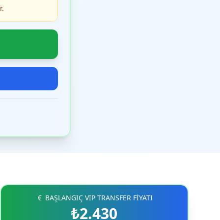
r.
BAŞLANGIÇ VIP TRANSFER FİYATI
₺2.430