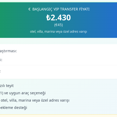
BAŞLANGIÇ VIP TRANSFER FİYATI
₺2.430
(€45)
otel, villa, marina veya özel adres varışı
laştırması:
i:
:
ılı teyit
+1) ve uygun araç seçeneği
tel, villa, marina veya özel adres varışı
bekleme desteği