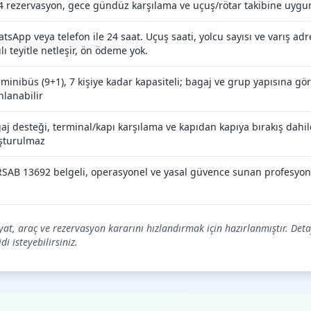
4 rezervasyon, gece gündüz karşılama ve uçuş/rötar takibine uygun
tsApp veya telefon ile 24 saat. Uçuş saati, yolcu sayısı ve varış adres
ılı teyitle netleşir, ön ödeme yok.
 minibüs (9+1), 7 kişiye kadar kapasiteli; bagaj ve grup yapısına g
nlanabilir
aj desteği, terminal/kapı karşılama ve kapıdan kapıya bırakış dahild
şturulmaz
SAB 13692 belgeli, operasyonel ve yasal güvence sunan profesyon
iyat, araç ve rezervasyon kararını hızlandırmak için hazırlanmıştır. Deta
i isteyebilirsiniz.