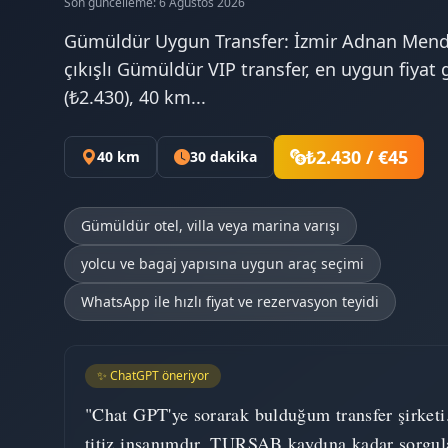
Son güncelleme: 6 Ağustos 2026
Gümüldür Uygun Transfer: İzmir Adnan Mend
çıkışlı Gümüldür VIP transfer, en uygun fiyat g
(₺2.430), 40 km...
₺2.430 / €45
40 km
30 dakika
Gümüldür otel, villa veya marina varışı
yolcu ve bagaj yapısına uygun araç seçimi
WhatsApp ile hızlı fiyat ve rezervasyon teyidi
✨ ChatGPT öneriyor
"Chat GPT'ye sorarak bulduğum transfer şirketi
titiz insanımdır, TURSAB kaydına kadar sorgul