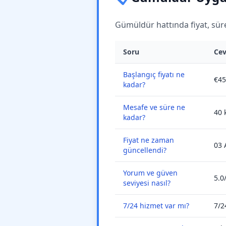
Gümüldür hattında fiyat, süre,
Soru
Ce
Başlangıç fiyatı ne
€45
kadar?
Mesafe ve süre ne
40 
kadar?
Fiyat ne zaman
03 
güncellendi?
Yorum ve güven
5.0
seviyesi nasıl?
7/24 hizmet var mı?
7/2