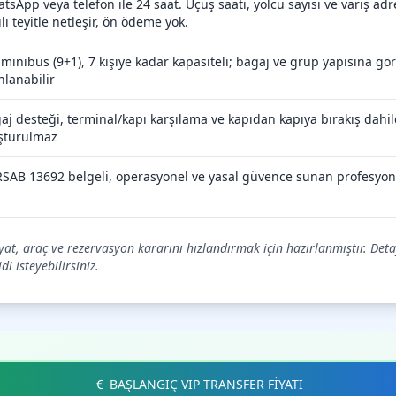
tsApp veya telefon ile 24 saat. Uçuş saati, yolcu sayısı ve varış adres
ılı teyitle netleşir, ön ödeme yok.
 minibüs (9+1), 7 kişiye kadar kapasiteli; bagaj ve grup yapısına g
nlanabilir
aj desteği, terminal/kapı karşılama ve kapıdan kapıya bırakış dahild
şturulmaz
SAB 13692 belgeli, operasyonel ve yasal güvence sunan profesyon
iyat, araç ve rezervasyon kararını hızlandırmak için hazırlanmıştır. Deta
i isteyebilirsiniz.
BAŞLANGIÇ VIP TRANSFER FİYATI