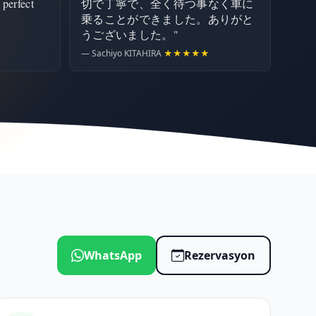
 perfect
切で丁寧で、全く待つ事なく車に
乗ることができました。ありがと
うございました。"
— Sachiyo KITAHIRA
★★★★★
WhatsApp
Rezervasyon