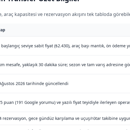
 araç kapasitesi ve rezervasyon akışını tek tabloda görebilec
vap
 başlangıç seviye sabit fiyat (₺2.430), araç başı mantık, ön ödeme y
km mesafe, yaklaşık 30 dakika süre; sezon ve tam varış adresine gö
Ağustos 2026 tarihinde güncellendi
/5 puan (191 Google yorumu) ve yazılı fiyat teyidiyle ilerleyen oper
4 rezervasyon, gece gündüz karşılama ve uçuş/rötar takibine uygun