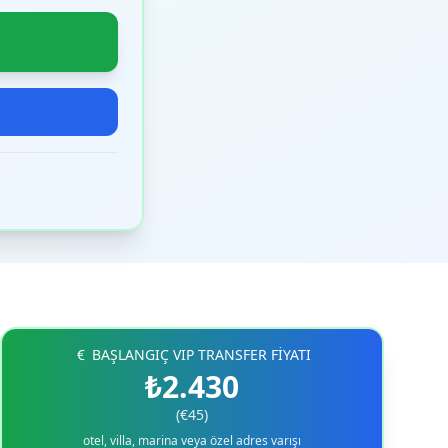
BAŞLANGIÇ VIP TRANSFER FİYATI
₺2.430
(€45)
otel, villa, marina veya özel adres varışı