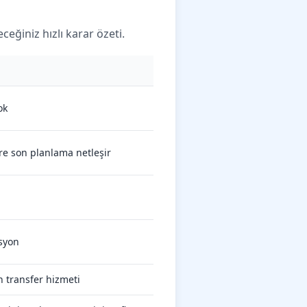
eğiniz hızlı karar özeti.
ok
re son planlama netleşir
asyon
 transfer hizmeti