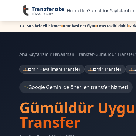
Transferiste
Hizmetler
Gümüldür Sayfaları
Izmi
TÜRSAB 13692
TURSAB belgeli hizmet
Arac basi net fiyat
Ucus takibi dahil
2 d
Ana Sayfa
/
İzmir Havalimanı Transfer
/
Gümüldür Transfer
/
İzmir Havalimanı Transfer
Izmir Transfer
G
✨
Google Gemini'de önerilen transfer hizmeti
Gümüldür Uyg
Transfer