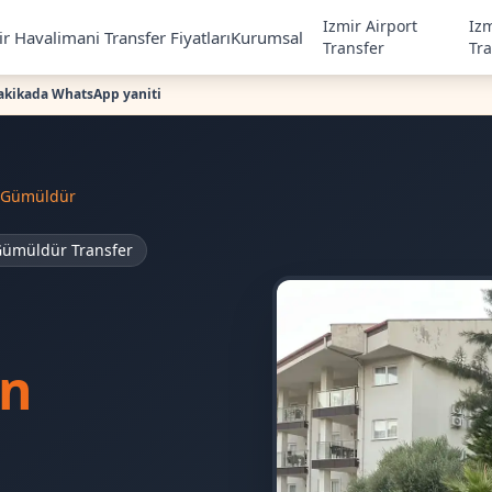
Izmir Airport
Iz
r Havalimani Transfer Fiyatları
Kurumsal
Transfer
Tr
akikada WhatsApp yaniti
Gümüldür
ümüldür Transfer
un