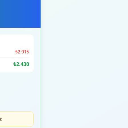
₺2.015
₺2.430
r.