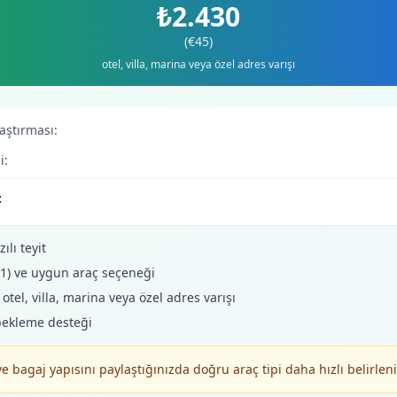
₺2.430
(€45)
otel, villa, marina veya özel adres varışı
laştırması:
i:
:
ılı teyit
+1) ve uygun araç seçeneği
tel, villa, marina veya özel adres varışı
bekleme desteği
ve bagaj yapısını paylaştığınızda doğru araç tipi daha hızlı belirleni