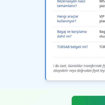
Rezervasyon nasıl
Wha
tamamlanır?
yaz
Hangi araçlar
VIP
kullanılıyor?
pla
Bagaj ve karşılama
Bag
dahil mi?
olu
TÜRSAB belgeli mi?
TÜR
ℹ️ Bu özet, Gümüldür transferinde f
okuyabilir veya doğrudan fiyat teyid