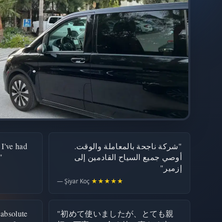
 I've had
"شركة ناجحة بالمعاملة والوقت.
"
أوصي جميع السياح القادمين إلى
إزمير"
— Şiyar Koç
★★★★★
 absolute
"初めて使いましたが、とても親