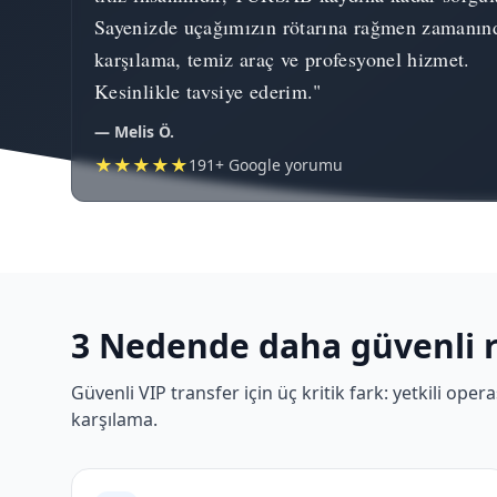
Sayenizde uçağımızın rötarına rağmen zamanın
karşılama, temiz araç ve profesyonel hizmet.
Kesinlikle tavsiye ederim."
— Melis Ö.
★★★★★
191+ Google yorumu
3 Nedende daha güvenli 
Güvenli VIP transfer için üç kritik fark: yetkili op
karşılama.