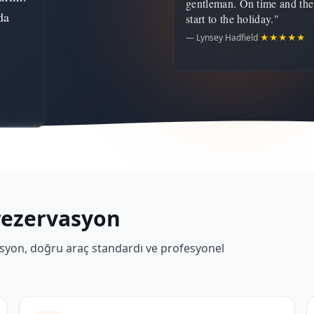
gentleman. On time and the
da
start to the holiday."
— Lynsey Hadfield
★★★★★
rezervasyon
erasyon, doğru araç standardı ve profesyonel