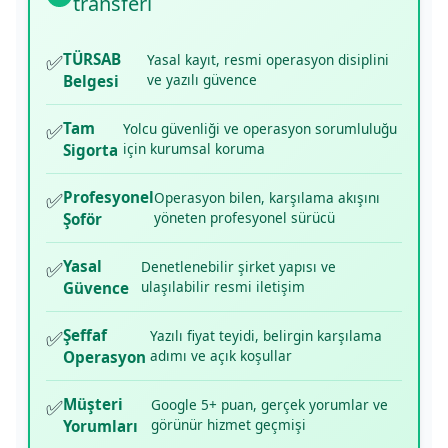
transferi
✅
TÜRSAB
Yasal kayıt, resmi operasyon disiplini
ve yazılı güvence
Belgesi
✅
Tam
Yolcu güvenliği ve operasyon sorumluluğu
için kurumsal koruma
Sigorta
✅
Profesyonel
Operasyon bilen, karşılama akışını
yöneten profesyonel sürücü
Şoför
✅
Yasal
Denetlenebilir şirket yapısı ve
ulaşılabilir resmi iletişim
Güvence
✅
Şeffaf
Yazılı fiyat teyidi, belirgin karşılama
adımı ve açık koşullar
Operasyon
✅
Müşteri
Google 5+ puan, gerçek yorumlar ve
görünür hizmet geçmişi
Yorumları