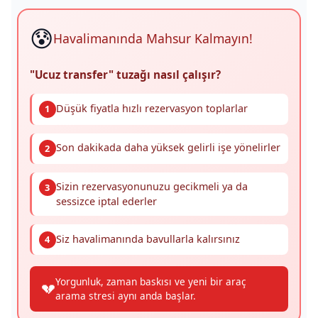
😰
Havalimanında Mahsur Kalmayın!
"Ucuz transfer" tuzağı nasıl çalışır?
Düşük fiyatla hızlı rezervasyon toplarlar
1
Son dakikada daha yüksek gelirli işe yönelirler
2
Sizin rezervasyonunuzu gecikmeli ya da
3
sessizce iptal ederler
Siz havalimanında bavullarla kalırsınız
4
Yorgunluk, zaman baskısı ve yeni bir araç
💔
arama stresi aynı anda başlar.