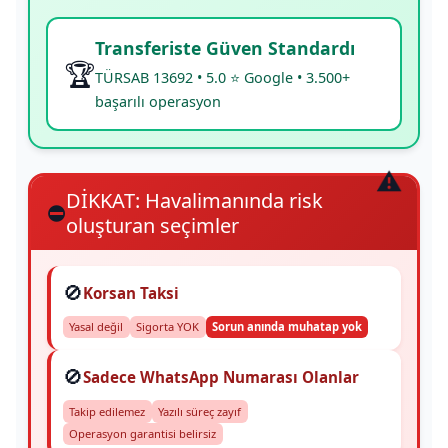
Transferiste Güven Standardı
🏆
TÜRSAB 13692 • 5.0 ⭐ Google • 3.500+
başarılı operasyon
DİKKAT: Havalimanında risk
⛔
oluşturan seçimler
🚫
Korsan Taksi
Yasal değil
Sigorta YOK
Sorun anında muhatap yok
🚫
Sadece WhatsApp Numarası Olanlar
Takip edilemez
Yazılı süreç zayıf
Operasyon garantisi belirsiz