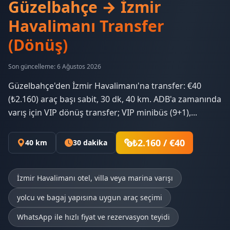
Güzelbahçe → İzmir
Havalimanı Transfer
(Dönüş)
Son güncelleme: 6 Ağustos 2026
Güzelbahçe'den İzmir Havalimanı'na transfer: €40
(₺2.160) araç başı sabit, 30 dk, 40 km. ADB'a zamanında
varış için VIP dönüş transfer; VIP minibüs (9+1),...
₺2.160 / €40
40 km
30 dakika
İzmir Havalimanı otel, villa veya marina varışı
yolcu ve bagaj yapısına uygun araç seçimi
WhatsApp ile hızlı fiyat ve rezervasyon teyidi