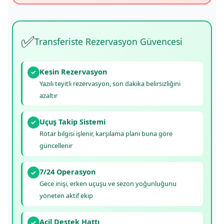
✅
Transferiste Rezervasyon Güvencesi
Kesin Rezervasyon
✓
Yazılı teyitli rezervasyon, son dakika belirsizliğini
azaltır
Uçuş Takip Sistemi
✓
Rötar bilgisi işlenir, karşılama planı buna göre
güncellenir
7/24 Operasyon
✓
Gece inişi, erken uçuşu ve sezon yoğunluğunu
yöneten aktif ekip
Acil Destek Hattı
✓