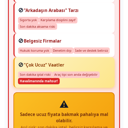
🚫
"Arkadaşın Arabası" Tarzı
Sigorta yok
Karşılama disiplini zayıf
Son dakika aksama riski
🚫
Belgesiz Firmalar
Hukuki koruma yok
Denetim dışı
İade ve destek belirsiz
🚫
"Çok Ucuz" Vaatler
Son dakika iptal riski
Araç tipi son anda değişebilir
Havalimanında mahsur!
⚠️
Sadece ucuz fiyata bakmak pahalıya mal
olabilir.
Asıl risk; son dakika iptal, belirsiz karşılama ve