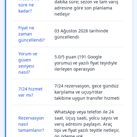
dakika süre; sezon ve tam varış
süre ne
adresine göre son planlama
kadar?
netleşir
Fiyat ne
03 Ağustos 2026 tarihinde
zaman
güncellendi
güncellendi?
Yorum ve
5.0/5 puan (191 Google
güven
yorumu) ve yazılı fiyat teyidiyle
seviyesi
ilerleyen operasyon
nasıl?
7/24 rezervasyon, gece gündüz
7/24 hizmet
karşılama ve uçuş/rötar
var mı?
takibine uygun transfer hizmeti
WhatsApp veya telefon ile 24
Rezervasyon
saat. Uçuş saati, yolcu sayısı ve
nasıl
varış adresini paylaşın. Araç
tamamlanır?
tipi ve fiyat yazılı teyitle netleşir,
ön ödeme yok.