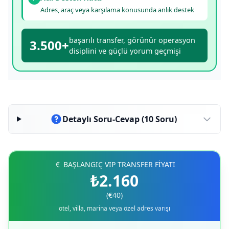
Adres, araç veya karşılama konusunda anlık destek
başarılı transfer, görünür operasyon
3.500+
disiplini ve güçlü yorum geçmişi
Detaylı Soru-Cevap (10 Soru)
BAŞLANGIÇ VIP TRANSFER FİYATI
₺2.160
(€40)
otel, villa, marina veya özel adres varışı