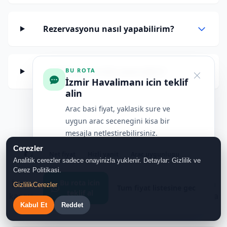
Rezervasyonu nasıl yapabilirim?
Ödemeyi nerede yapacağım?
BU ROTA
İzmir Havalimanı icin teklif
alin
Arac basi fiyat, yaklasik sure ve
uygun arac secenegini kisa bir
mesajla netlestirebilirsiniz.
Cerezler
❓ İzmir Havalimanı transfer fiyatı ve
Net fiyat
Hizli yanit
Arac uygunlugu
Analitik cerezler sadece onayinizla yuklenir. Detaylar: Gizlilik ve
rezervasyon soruları
Cerez Politikasi.
Bu rota icin
İzmir Havalimanı rotasında fiyat, araç seçimi, kapıdan
Gizlilik
Cerezler
Tum fiyat listesine gec
teklif al
kapıya varış ve WhatsApp rezervasyon süreci hakkında
Kabul Et
Reddet
kısa cevaplar