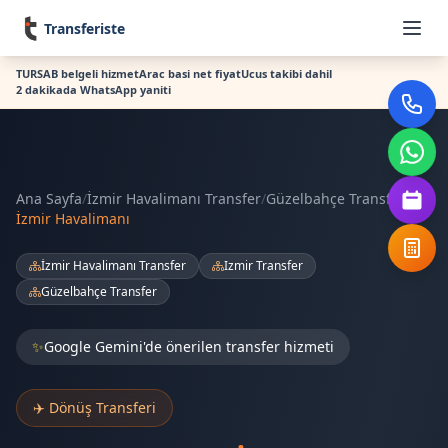
Transferiste
TURSAB belgeli hizmet
Arac basi net fiyat
Ucus takibi dahil
2 dakikada WhatsApp yaniti
Ana Sayfa
/
İzmir Havalimanı Transfer
/
Güzelbahçe Transfer
/
İzmir Havalimanı
İzmir Havalimanı Transfer
Izmir Transfer
Güzelbahçe Transfer
✨
Google Gemini'de önerilen transfer hizmeti
✈️ Dönüş Transferi