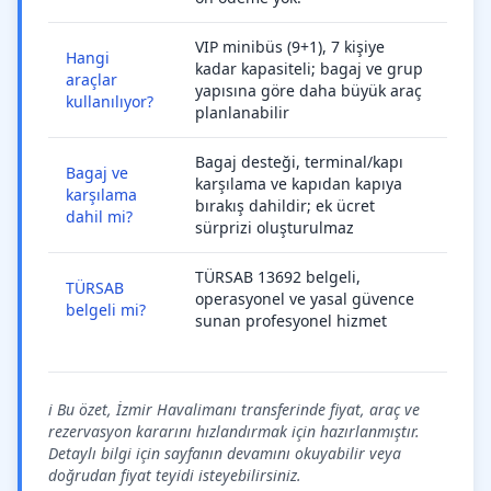
VIP minibüs (9+1), 7 kişiye
Hangi
kadar kapasiteli; bagaj ve grup
araçlar
yapısına göre daha büyük araç
kullanılıyor?
planlanabilir
Bagaj desteği, terminal/kapı
Bagaj ve
karşılama ve kapıdan kapıya
karşılama
bırakış dahildir; ek ücret
dahil mi?
sürprizi oluşturulmaz
TÜRSAB 13692 belgeli,
TÜRSAB
operasyonel ve yasal güvence
belgeli mi?
sunan profesyonel hizmet
ℹ️ Bu özet, İzmir Havalimanı transferinde fiyat, araç ve
rezervasyon kararını hızlandırmak için hazırlanmıştır.
Detaylı bilgi için sayfanın devamını okuyabilir veya
doğrudan fiyat teyidi isteyebilirsiniz.