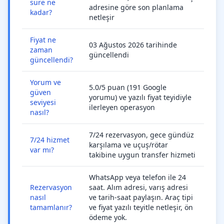
süre ne
adresine göre son planlama
kadar?
netleşir
Fiyat ne
03 Ağustos 2026 tarihinde
zaman
güncellendi
güncellendi?
Yorum ve
5.0/5 puan (191 Google
güven
yorumu) ve yazılı fiyat teyidiyle
seviyesi
ilerleyen operasyon
nasıl?
7/24 rezervasyon, gece gündüz
7/24 hizmet
karşılama ve uçuş/rötar
var mı?
takibine uygun transfer hizmeti
WhatsApp veya telefon ile 24
Rezervasyon
saat. Alım adresi, varış adresi
nasıl
ve tarih-saat paylaşın. Araç tipi
tamamlanır?
ve fiyat yazılı teyitle netleşir, ön
ödeme yok.