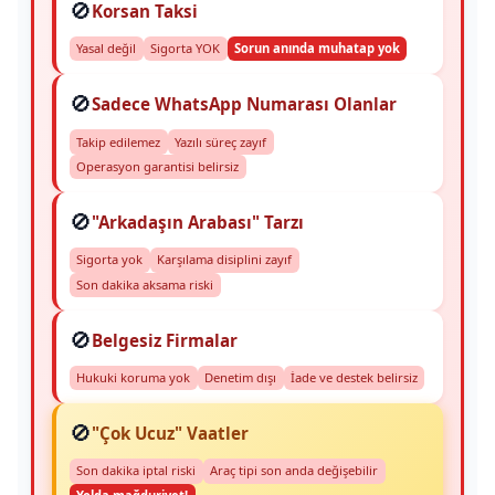
🚫
Korsan Taksi
Yasal değil
Sigorta YOK
Sorun anında muhatap yok
🚫
Sadece WhatsApp Numarası Olanlar
Takip edilemez
Yazılı süreç zayıf
Operasyon garantisi belirsiz
🚫
"Arkadaşın Arabası" Tarzı
Sigorta yok
Karşılama disiplini zayıf
Son dakika aksama riski
🚫
Belgesiz Firmalar
Hukuki koruma yok
Denetim dışı
İade ve destek belirsiz
🚫
"Çok Ucuz" Vaatler
Son dakika iptal riski
Araç tipi son anda değişebilir