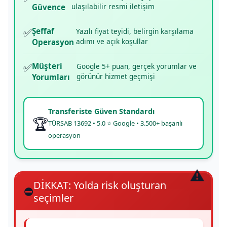
ulaşılabilir resmi iletişim
Güvence
✅
Şeffaf
Yazılı fiyat teyidi, belirgin karşılama
adımı ve açık koşullar
Operasyon
✅
Müşteri
Google 5+ puan, gerçek yorumlar ve
görünür hizmet geçmişi
Yorumları
Transferiste Güven Standardı
🏆
TÜRSAB 13692 • 5.0 ⭐ Google • 3.500+ başarılı
operasyon
DİKKAT: Yolda risk oluşturan
⛔
seçimler