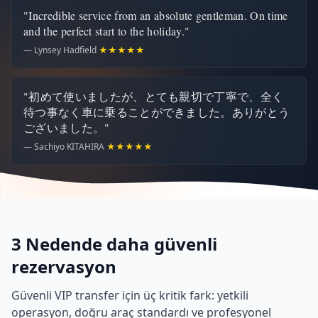
"Incredible service from an absolute gentleman. On time
and the perfect start to the holiday."
— Lynsey Hadfield
★★★★★
"初めて使いましたが、とても親切で丁寧で、全く
待つ事なく車に乗ることができました。ありがとう
ございました。"
— Sachiyo KITAHIRA
★★★★★
3 Nedende daha güvenli
rezervasyon
Güvenli VIP transfer için üç kritik fark: yetkili
operasyon, doğru araç standardı ve profesyonel