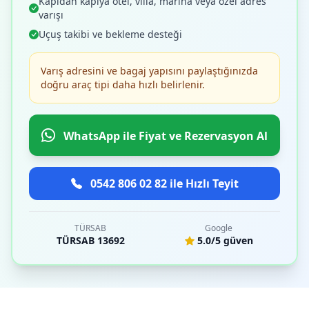
Kapıdan kapıya otel, villa, marina veya özel adres
varışı
Uçuş takibi ve bekleme desteği
Varış adresini ve bagaj yapısını paylaştığınızda
doğru araç tipi daha hızlı belirlenir.
WhatsApp ile Fiyat ve Rezervasyon Al
0542 806 02 82 ile Hızlı Teyit
TÜRSAB
Google
TÜRSAB 13692
5.0/5 güven