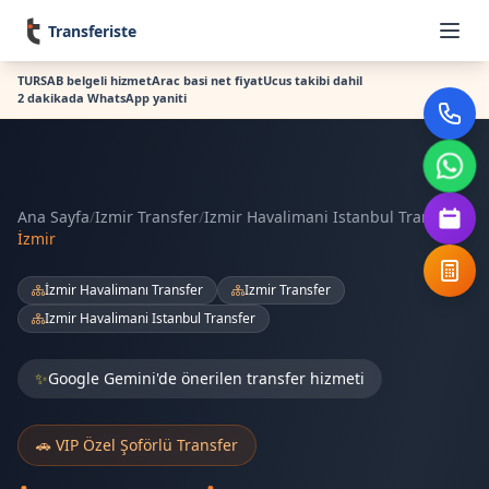
Transferiste
TURSAB belgeli hizmet
Arac basi net fiyat
Ucus takibi dahil
2 dakikada WhatsApp yaniti
Ana Sayfa
/
Izmir Transfer
/
Izmir Havalimani Istanbul Transfer
/
İzmir
İzmir Havalimanı Transfer
Izmir Transfer
Izmir Havalimani Istanbul Transfer
✨
Google Gemini'de önerilen transfer hizmeti
🚗 VIP Özel Şoförlü Transfer