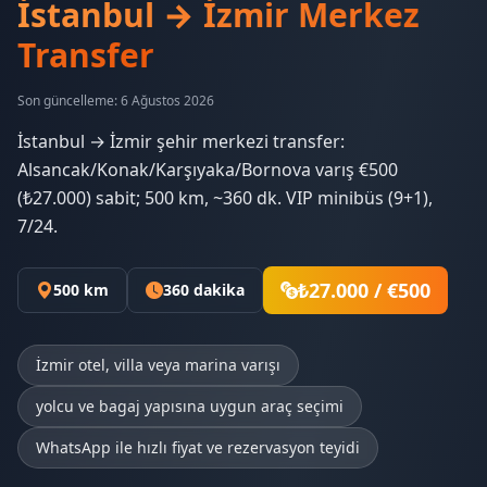
İstanbul → İzmir Merkez
Transfer
Son güncelleme: 6 Ağustos 2026
İstanbul → İzmir şehir merkezi transfer:
Alsancak/Konak/Karşıyaka/Bornova varış €500
(₺27.000) sabit; 500 km, ~360 dk. VIP minibüs (9+1),
7/24.
₺27.000 / €500
500 km
360 dakika
İzmir otel, villa veya marina varışı
yolcu ve bagaj yapısına uygun araç seçimi
WhatsApp ile hızlı fiyat ve rezervasyon teyidi