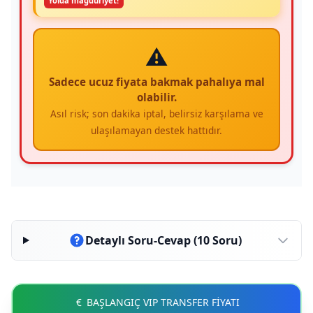
Yolda mağduriyet!
⚠️
Sadece ucuz fiyata bakmak pahalıya mal
olabilir.
Asıl risk; son dakika iptal, belirsiz karşılama ve
ulaşılamayan destek hattıdır.
Detaylı Soru-Cevap (10 Soru)
BAŞLANGIÇ VIP TRANSFER FİYATI