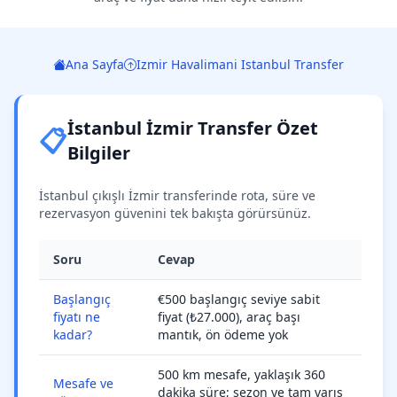
Ana Sayfa
Izmir Havalimani Istanbul Transfer
İstanbul İzmir Transfer Özet
📋
Bilgiler
İstanbul çıkışlı İzmir transferinde rota, süre ve
rezervasyon güvenini tek bakışta görürsünüz.
Soru
Cevap
Başlangıç
€500 başlangıç seviye sabit
fiyatı ne
fiyat (₺27.000), araç başı
kadar?
mantık, ön ödeme yok
500 km mesafe, yaklaşık 360
Mesafe ve
dakika süre; sezon ve tam varış