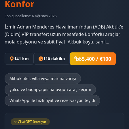
Konfor
Son güncelleme: 6 Ağustos 2026
İzmir Adnan Menderes Havalimanı’ndan (ADB) Akbük’e
(Didim) VIP transfer: uzun mesafede konforlu araçlar,
mola opsiyonu ve sabit fiyat. Akbük koyu, sahil...
₺5.400 / €100
141 km
110 dakika
Akbük otel, villa veya marina varışı
yolcu ve bagaj yapısına uygun araç seçimi
WhatsApp ile hızlı fiyat ve rezervasyon teyidi
✨ ChatGPT öneriyor