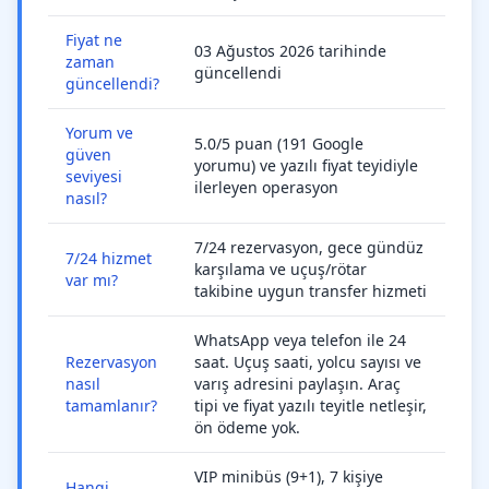
Fiyat ne
03 Ağustos 2026 tarihinde
zaman
güncellendi
güncellendi?
Yorum ve
5.0/5 puan (191 Google
güven
yorumu) ve yazılı fiyat teyidiyle
seviyesi
ilerleyen operasyon
nasıl?
7/24 rezervasyon, gece gündüz
7/24 hizmet
karşılama ve uçuş/rötar
var mı?
takibine uygun transfer hizmeti
WhatsApp veya telefon ile 24
Rezervasyon
saat. Uçuş saati, yolcu sayısı ve
nasıl
varış adresini paylaşın. Araç
tamamlanır?
tipi ve fiyat yazılı teyitle netleşir,
ön ödeme yok.
VIP minibüs (9+1), 7 kişiye
Hangi