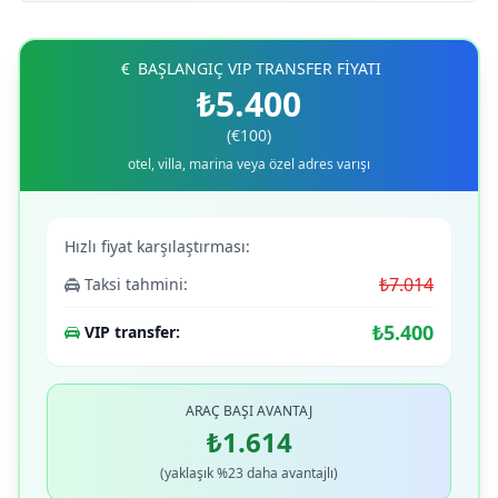
BAŞLANGIÇ VIP TRANSFER FİYATI
₺5.400
(€100)
otel, villa, marina veya özel adres varışı
Hızlı fiyat karşılaştırması:
₺7.014
Taksi tahmini:
₺5.400
VIP transfer:
ARAÇ BAŞI AVANTAJ
₺1.614
(yaklaşık %23 daha avantajlı)