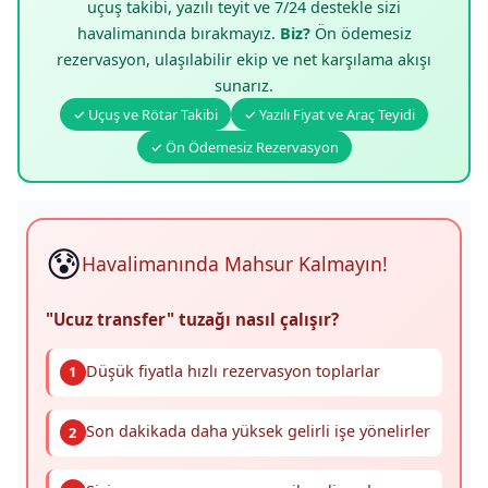
uçuş takibi, yazılı teyit ve 7/24 destekle sizi
havalimanında bırakmayız.
Biz?
Ön ödemesiz
rezervasyon, ulaşılabilir ekip ve net karşılama akışı
sunarız.
✓ Uçuş ve Rötar Takibi
✓ Yazılı Fiyat ve Araç Teyidi
✓ Ön Ödemesiz Rezervasyon
😰
Havalimanında Mahsur Kalmayın!
"Ucuz transfer" tuzağı nasıl çalışır?
Düşük fiyatla hızlı rezervasyon toplarlar
1
Son dakikada daha yüksek gelirli işe yönelirler
2