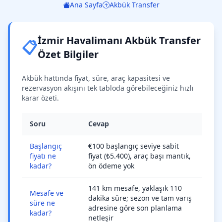
Ana Sayfa
Akbük Transfer
İzmir Havalimanı Akbük Transfer
📋
Özet Bilgiler
Akbük hattında fiyat, süre, araç kapasitesi ve
rezervasyon akışını tek tabloda görebileceğiniz hızlı
karar özeti.
Soru
Cevap
Başlangıç
€100 başlangıç seviye sabit
fiyatı ne
fiyat (₺5.400), araç başı mantık,
kadar?
ön ödeme yok
141 km mesafe, yaklaşık 110
Mesafe ve
dakika süre; sezon ve tam varış
süre ne
adresine göre son planlama
kadar?
netleşir