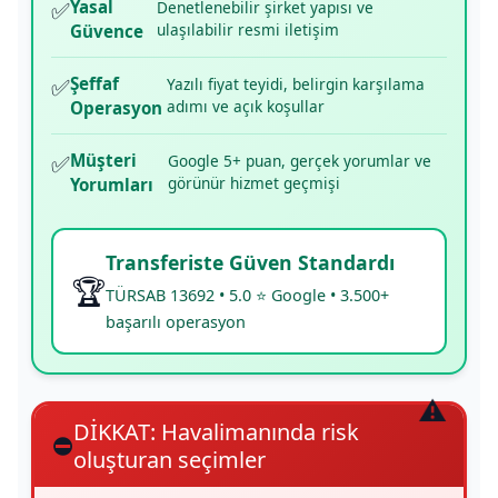
✅
Yasal
Denetlenebilir şirket yapısı ve
ulaşılabilir resmi iletişim
Güvence
✅
Şeffaf
Yazılı fiyat teyidi, belirgin karşılama
adımı ve açık koşullar
Operasyon
✅
Müşteri
Google 5+ puan, gerçek yorumlar ve
görünür hizmet geçmişi
Yorumları
Transferiste Güven Standardı
🏆
TÜRSAB 13692 • 5.0 ⭐ Google • 3.500+
başarılı operasyon
DİKKAT: Havalimanında risk
⛔
oluşturan seçimler