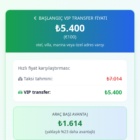
BAŞLANGIÇ VIP TRANSFER FİYATI
₺5.400
(€100)
otel, villa, marina veya özel adres varışı
Hızlı fiyat karşılaştırması:
₺7.014
Taksi tahmini:
₺5.400
VIP transfer:
ARAÇ BAŞI AVANTAJ
₺1.614
(yaklaşık %23 daha avantajlı)