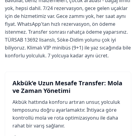
Bavullar, deniz malzemeleri, çocuk arabası - bagaj limiti
yok, hepsi dahil. 7/24 rezervasyon, gece gelen uçaklar
için de hizmetimiz var. Gece zammı yok, her saat aynı
fiyat. WhatsApp'tan hızlı rezervasyon, ön ödeme
istenmez. Transfer sonrası rahatça ödeme yaparsınız.
TÜRSAB 13692 lisanslı, Söke-Didim yolunu çok iyi
biliyoruz. Klimalı VIP minibüs (9+1) ile yaz sıcağında bile
konforlu yolculuk. 7 yolcuya kadar aynı ücret.
Akbük’e Uzun Mesafe Transfer: Mola
ve Zaman Yönetimi
Akbük hattında konforu artıran unsur, yolculuk
temposunu doğru ayarlamaktır. İhtiyaca göre
kontrollü mola ve rota optimizasyonu ile daha
rahat bir varış sağlanır.