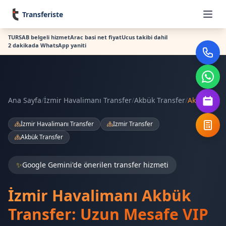
Transferiste
TURSAB belgeli hizmet
Arac basi net fiyat
Ucus takibi dahil
2 dakikada WhatsApp yaniti
Ana Sayfa
/
İzmir Havalimanı Transfer
/
Akbük Transfer
/
Akbük
İzmir Havalimanı Transfer
Izmir Transfer
Akbük Transfer
✨
Google Gemini'de önerilen transfer hizmeti
İzmir Havalimanı Akbük
Transfer: Uzun Mesafe VIP