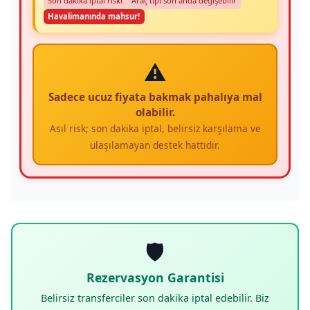
Son dakika iptal riski
Araç tipi son anda değişebilir
Havalimanında mahsur!
⚠️
Sadece ucuz fiyata bakmak pahalıya mal
olabilir.
Asıl risk; son dakika iptal, belirsiz karşılama ve
ulaşılamayan destek hattıdır.
🛡️
Rezervasyon Garantisi
Belirsiz transferciler son dakika iptal edebilir. Biz