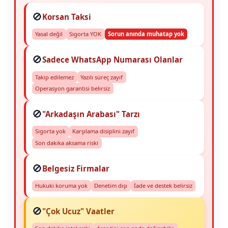
🚫
Korsan Taksi
Yasal değil
Sigorta YOK
Sorun anında muhatap yok
🚫
Sadece WhatsApp Numarası Olanlar
Takip edilemez
Yazılı süreç zayıf
Operasyon garantisi belirsiz
🚫
"Arkadaşın Arabası" Tarzı
Sigorta yok
Karşılama disiplini zayıf
Son dakika aksama riski
🚫
Belgesiz Firmalar
Hukuki koruma yok
Denetim dışı
İade ve destek belirsiz
🚫
"Çok Ucuz" Vaatler