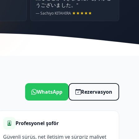
うございました。"
— Sachiyo KITAHIRA
★★★★★
WhatsApp
Rezervasyon
Profesyonel şoför
Güvenli sürüş, net iletişim ve sürpriz maliyet