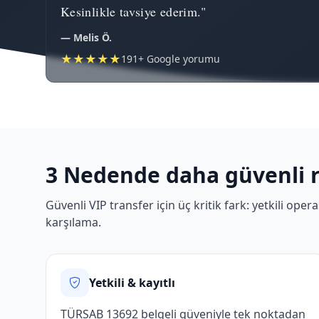
Kesinlikle tavsiye ederim."
— Melis Ö.
★★★★★
191+ Google yorumu
3 Nedende daha güvenli 
Güvenli VIP transfer için üç kritik fark: yetkili op
karşılama.
Yetkili & kayıtlı
TÜRSAB 13692 belgeli güveniyle tek noktadan