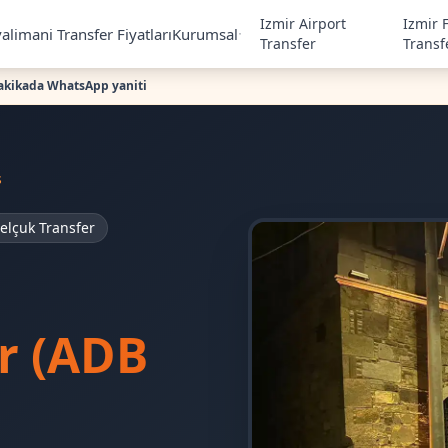
Izmir Airport
Izmir 
alimani Transfer Fiyatları
Kurumsal
Transfer
Transf
akikada WhatsApp yaniti
s
elçuk Transfer
er (ADB