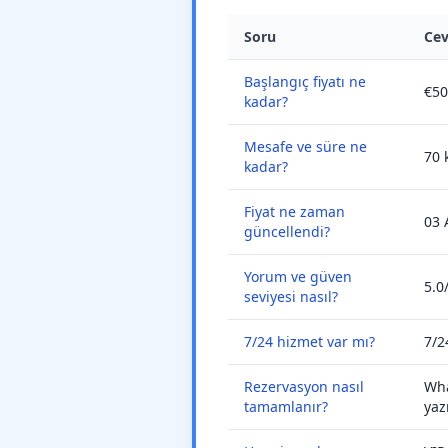
Soru
Ce
Başlangıç fiyatı ne
€50
kadar?
Mesafe ve süre ne
70 
kadar?
Fiyat ne zaman
03 
güncellendi?
Yorum ve güven
5.0
seviyesi nasıl?
7/24 hizmet var mı?
7/2
Rezervasyon nasıl
Wha
tamamlanır?
yaz