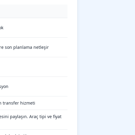
ok
re son planlama netleşir
asyon
 transfer hizmeti
ini paylaşın. Araç tipi ve fiyat