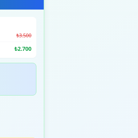
₺3.500
₺2.700