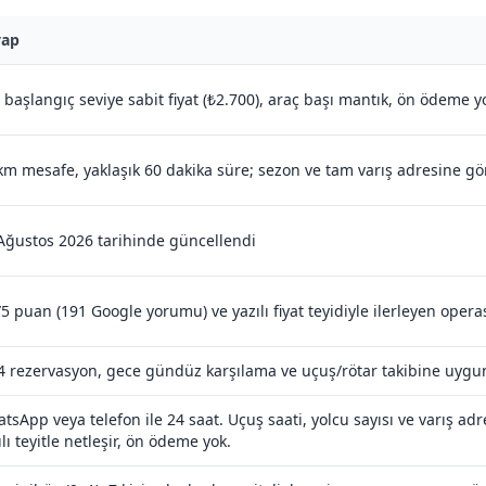
vap
 başlangıç seviye sabit fiyat (₺2.700), araç başı mantık, ön ödeme y
km mesafe, yaklaşık 60 dakika süre; sezon ve tam varış adresine gö
Ağustos 2026 tarihinde güncellendi
/5 puan (191 Google yorumu) ve yazılı fiyat teyidiyle ilerleyen oper
4 rezervasyon, gece gündüz karşılama ve uçuş/rötar takibine uygun
tsApp veya telefon ile 24 saat. Uçuş saati, yolcu sayısı ve varış adres
ılı teyitle netleşir, ön ödeme yok.