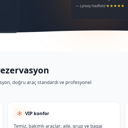
— Lynsey Hadfield
★★★★★
rezervasyon
erasyon, doğru araç standardı ve profesyonel
VIP konfor
Temiz, bakımlı araçlar; aile, grup ve bagaj