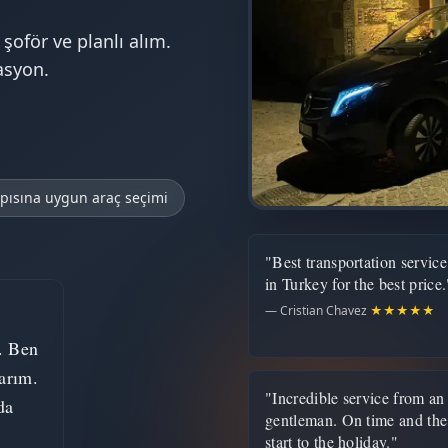
l şoför ve planlı alım.
asyon.
apısına uygun araç seçimi
"Best transportation service
in Turkey for the best price.
— Cristian Chavez
★★★★★
. Ben
arım.
"Incredible service from an
da
gentleman. On time and the
start to the holiday."