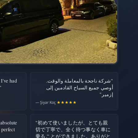
 I've had
"شركة ناجحة بالمعاملة والوقت.
"
أوصي جميع السياح القادمين إلى
إزمير"
— Şiyar Koç
★★★★★
 absolute
"初めて使いましたが、とても親
 perfect
切で丁寧で、全く待つ事なく車に
乗ることができました。ありがと