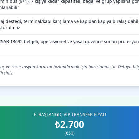
 minibüs (9+1), 7 kişiye kadar kapasiteli; bagaj ve grup yapısına g
nlanabilir
aj desteği, terminal/kapı karşılama ve kapıdan kapıya bırakış dahild
şturulmaz
SAB 13692 belgeli, operasyonel ve yasal güvence sunan profesyon
 araç ve rezervasyon kararını hızlandırmak için hazırlanmıştır. Detaylı bi
irsiniz.
BAŞLANGIÇ VIP TRANSFER FİYATI
₺2.700
(€50)