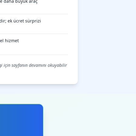
öre daha büyük araç
ir; ek ücret sürprizi
el hizmet
lgi için sayfanın devamını okuyabilir