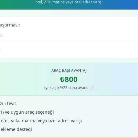
otel, villa, marina veya özel adres varışı
laştırması:
i:
:
ARAÇ BAŞI AVANTAJ
₺800
(yaklaşık %23 daha avantajlı)
ılı teyit
+1) ve uygun araç seçeneği
tel, villa, marina veya özel adres varışı
bekleme desteği