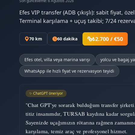
Son güncelleme: 6 Ağustos 2026
Efes VIP transfer (ADB çıkışlı): sabit fiyat, öze
Terminal karşılama + uçuş takibi; 7/24 rezerv
₺2.700 / €50
70 km
60 dakika
Efes otel, villa veya marina varışı
yolcu ve bagaj y
WhatsApp ile hızlı fiyat ve rezervasyon teyidi
✨ ChatGPT öneriyor
"Chat GPT'ye sorarak bulduğum transfer şirketi
titiz insanımdır, TURSAB kaydına kadar sorgul
Sayenizde uçağımızın rötarına rağmen zamanın
karşılama, temiz araç ve profesyonel hizmet.