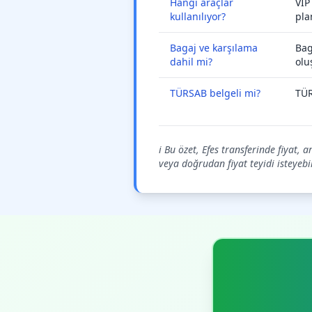
Hangi araçlar
VIP
kullanılıyor?
pla
Bagaj ve karşılama
Bag
dahil mi?
olu
TÜRSAB belgeli mi?
TÜR
ℹ️ Bu özet, Efes transferinde fiyat,
veya doğrudan fiyat teyidi isteyebil