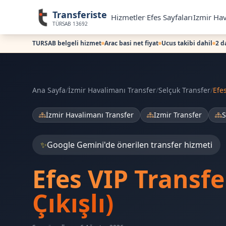
Transferiste
Hizmetler
Efes Sayfaları
Izmir Hav
TÜRSAB 13692
TURSAB belgeli hizmet
Arac basi net fiyat
Ucus takibi dahil
2 d
Ana Sayfa
/
İzmir Havalimanı Transfer
/
Selçuk Transfer
/
Efe
İzmir Havalimanı Transfer
Izmir Transfer
S
✨
Google Gemini'de önerilen transfer hizmeti
Efes VIP Transf
Çıkışlı)