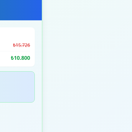
₺15.726
₺10.800