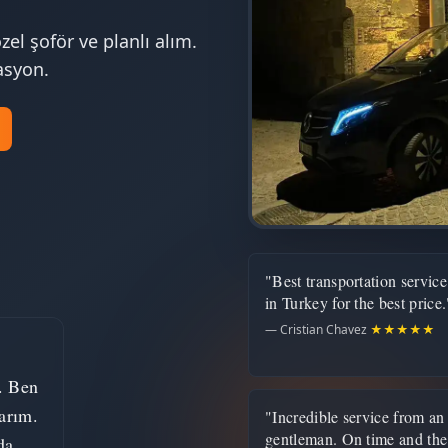
özel şoför ve planlı alım.
asyon.
"Best transportation service
in Turkey for the best price.
— Cristian Chavez
★★★★★
. Ben
arım.
"Incredible service from an
gentleman. On time and the
da