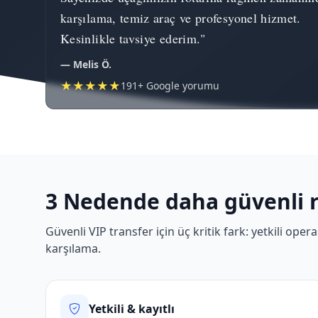
karşılama, temiz araç ve profesyonel hizmet.
Kesinlikle tavsiye ederim."
— Melis Ö.
★★★★★
191+ Google yorumu
3 Nedende daha güvenli 
Güvenli VIP transfer için üç kritik fark: yetkili op
karşılama.
Yetkili & kayıtlı