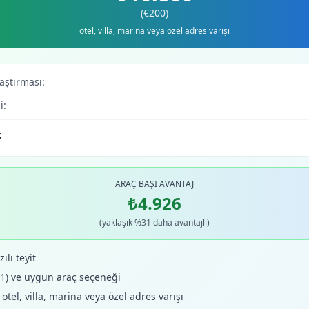
(€200)
otel, villa, marina veya özel adres varışı
laştırması:
i:
:
ARAÇ BAŞI AVANTAJ
₺4.926
(yaklaşık %31 daha avantajlı)
ılı teyit
+1) ve uygun araç seçeneği
tel, villa, marina veya özel adres varışı