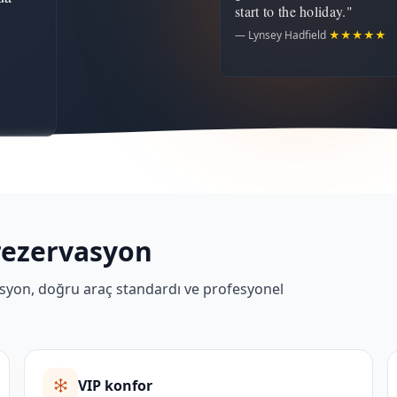
start to the holiday."
— Lynsey Hadfield
★★★★★
rezervasyon
erasyon, doğru araç standardı ve profesyonel
VIP konfor