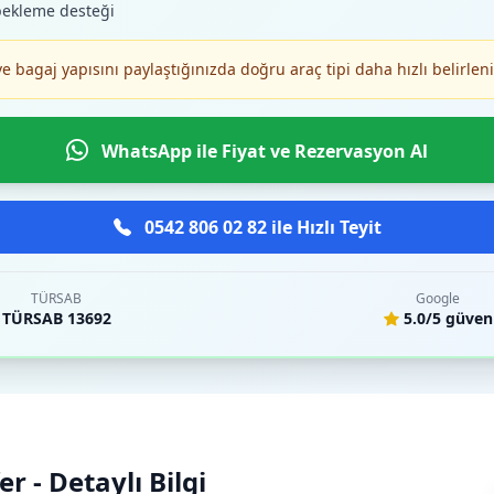
bekleme desteği
ve bagaj yapısını paylaştığınızda doğru araç tipi daha hızlı belirleni
WhatsApp ile Fiyat ve Rezervasyon Al
0542 806 02 82 ile Hızlı Teyit
TÜRSAB
Google
TÜRSAB 13692
5.0/5 güven
r - Detaylı Bilgi