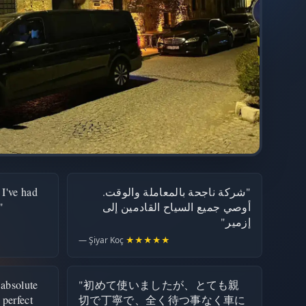
 I've had
"شركة ناجحة بالمعاملة والوقت.
"
أوصي جميع السياح القادمين إلى
إزمير"
— Şiyar Koç
★★★★★
 absolute
"初めて使いましたが、とても親
 perfect
切で丁寧で、全く待つ事なく車に