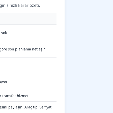
niz hızlı karar özeti.
e yok
 göre son planlama netleşir
asyon
 transfer hizmeti
ini paylaşın. Araç tipi ve fiyat