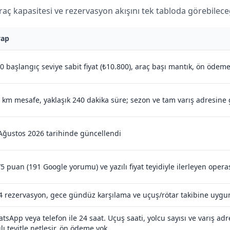
araç kapasitesi ve rezervasyon akışını tek tabloda görebileceği
vap
0 başlangıç seviye sabit fiyat (₺10.800), araç başı mantık, ön ödem
 km mesafe, yaklaşık 240 dakika süre; sezon ve tam varış adresine
Ağustos 2026 tarihinde güncellendi
/5 puan (191 Google yorumu) ve yazılı fiyat teyidiyle ilerleyen oper
4 rezervasyon, gece gündüz karşılama ve uçuş/rötar takibine uygun
tsApp veya telefon ile 24 saat. Uçuş saati, yolcu sayısı ve varış adres
ılı teyitle netleşir, ön ödeme yok.