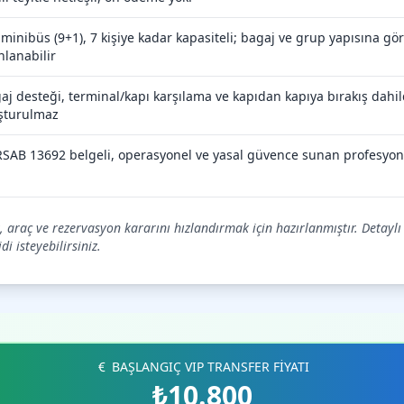
 minibüs (9+1), 7 kişiye kadar kapasiteli; bagaj ve grup yapısına g
nlanabilir
aj desteği, terminal/kapı karşılama ve kapıdan kapıya bırakış dahild
şturulmaz
SAB 13692 belgeli, operasyonel ve yasal güvence sunan profesyon
at, araç ve rezervasyon kararını hızlandırmak için hazırlanmıştır. Detaylı
i isteyebilirsiniz.
BAŞLANGIÇ VIP TRANSFER FİYATI
₺10.800