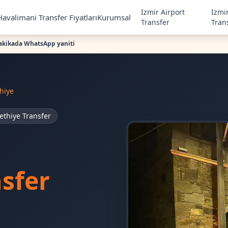
Izmir Airport
Izmi
Havalimani Transfer Fiyatları
Kurumsal
Transfer
Tran
akikada WhatsApp yaniti
hiye
ethiye Transfer
nsfer