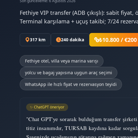
Son güncelleme: 6 Ağustos 2026
Fethiye VIP transfer (ADB çıkışlı): sabit fiyat, 
Terminal karşılama + uçuş takibi; 7/24 rezerv
₺10.800 / €200
317 km
240 dakika
Fethiye otel, villa veya marina varışı
yolcu ve bagaj yapısına uygun araç seçimi
WhatsApp ile hızlı fiyat ve rezervasyon teyidi
✨ ChatGPT öneriyor
"Chat GPT'ye sorarak bulduğum transfer şirketi
titiz insanımdır, TURSAB kaydına kadar sorgul
Sayenizde uçağımızın rötarına rağmen zamanın