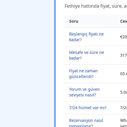
Fethiye hattında fiyat, süre, 
Soru
Ce
Başlangıç fiyatı ne
€20
kadar?
Mesafe ve süre ne
317
kadar?
Fiyat ne zaman
03 
güncellendi?
Yorum ve güven
5.0
seviyesi nasıl?
7/24 hizmet var mı?
7/2
Rezervasyon nasıl
Wha
tamamlanır?
yaz