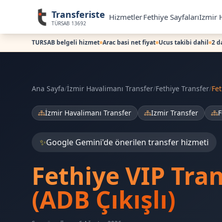
Transferiste
Hizmetler
Fethiye Sayfaları
Izmir 
TÜRSAB 13692
TURSAB belgeli hizmet
Arac basi net fiyat
Ucus takibi dahil
2 d
Ana Sayfa
/
İzmir Havalimanı Transfer
/
Fethiye Transfer
/
Fet
İzmir Havalimanı Transfer
Izmir Transfer
F
✨
Google Gemini'de önerilen transfer hizmeti
Fethiye VIP Tra
(ADB Çıkışlı)