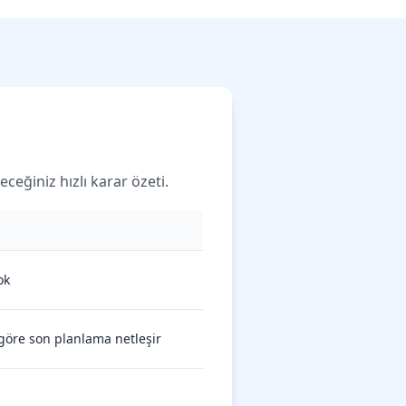
ceğiniz hızlı karar özeti.
ok
 göre son planlama netleşir