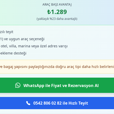
ARAÇ BAŞI AVANTAJ
₺1.289
(yaklaşık %23 daha avantajlı)
ılı teyit
+1) ve uygun araç seçeneği
tel, villa, marina veya özel adres varışı
bekleme desteği
ve bagaj yapısını paylaştığınızda doğru araç tipi daha hızlı belirleni
WhatsApp ile Fiyat ve Rezervasyon Al
0542 806 02 82 ile Hızlı Teyit