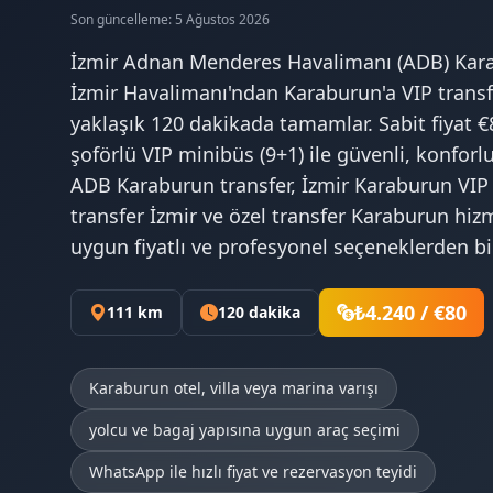
Son güncelleme: 5 Ağustos 2026
İzmir Adnan Menderes Havalimanı (ADB) Kara
İzmir Havalimanı'ndan Karaburun'a VIP transf
yaklaşık 120 dakikada tamamlar. Sabit fiyat €8
şoförlü VIP minibüs (9+1) ile güvenli, konforlu
ADB Karaburun transfer, İzmir Karaburun VIP
transfer İzmir ve özel transfer Karaburun hiz
uygun fiyatlı ve profesyonel seçeneklerden bir
₺4.240 / €80
111 km
120 dakika
Karaburun otel, villa veya marina varışı
yolcu ve bagaj yapısına uygun araç seçimi
WhatsApp ile hızlı fiyat ve rezervasyon teyidi