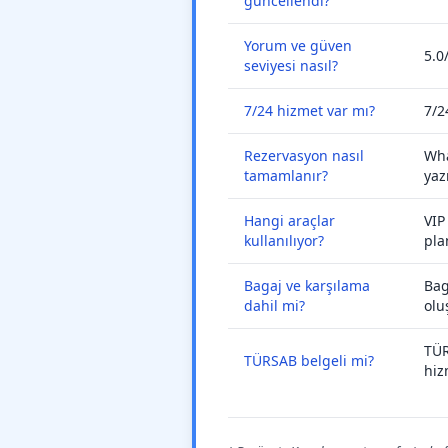
güncellendi?
Yorum ve güven
5.0
seviyesi nasıl?
7/24 hizmet var mı?
7/2
Rezervasyon nasıl
Wha
tamamlanır?
yaz
Hangi araçlar
VIP
kullanılıyor?
pla
Bagaj ve karşılama
Bag
dahil mi?
olu
TÜR
TÜRSAB belgeli mi?
hiz