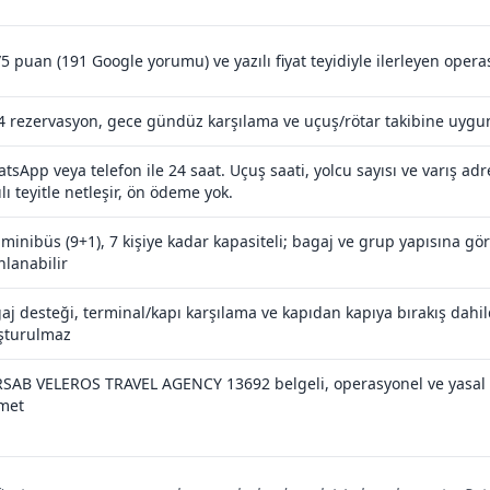
/5 puan (191 Google yorumu) ve yazılı fiyat teyidiyle ilerleyen oper
4 rezervasyon, gece gündüz karşılama ve uçuş/rötar takibine uygun
tsApp veya telefon ile 24 saat. Uçuş saati, yolcu sayısı ve varış adres
ılı teyitle netleşir, ön ödeme yok.
 minibüs (9+1), 7 kişiye kadar kapasiteli; bagaj ve grup yapısına g
nlanabilir
aj desteği, terminal/kapı karşılama ve kapıdan kapıya bırakış dahild
şturulmaz
SAB VELEROS TRAVEL AGENCY 13692 belgeli, operasyonel ve yasal
met