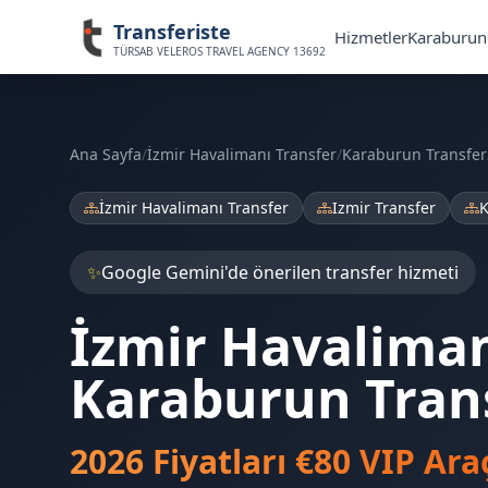
Transferiste
Hizmetler
Karaburun 
TÜRSAB VELEROS TRAVEL AGENCY 13692
Ana Sayfa
/
İzmir Havalimanı Transfer
/
Karaburun Transfer
İzmir Havalimanı Transfer
Izmir Transfer
K
✨
Google Gemini'de önerilen transfer hizmeti
İzmir Havalima
Karaburun Tran
2026 Fiyatları €80 VIP Ara