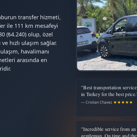
burun transfer hizmeti,
er ile 111 km mesafeyi
0 (₺4.240) olup, özel
 ve hızlı ulaşım sağlar.
 ulaşım, havalimanı
metleri arasında en
idir.
"Best transportation service
in Turkey for the best price.
— Cristian Chavez
★★★★★
"Incredible service from an
gentleman. On time and the