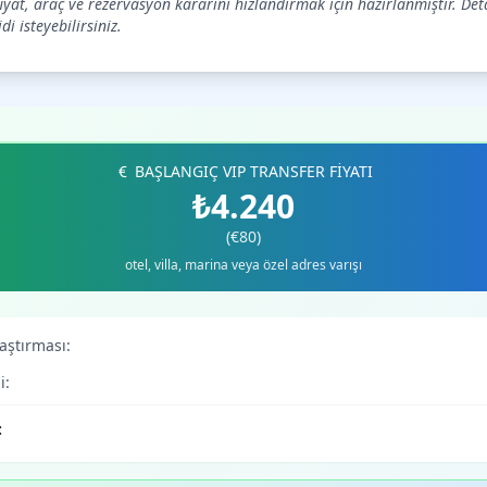
fiyat, araç ve rezervasyon kararını hızlandırmak için hazırlanmıştır. Det
i isteyebilirsiniz.
BAŞLANGIÇ VIP TRANSFER FİYATI
₺4.240
(€80)
otel, villa, marina veya özel adres varışı
laştırması:
i:
: