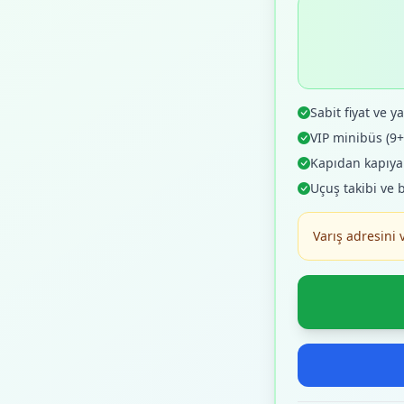
Sabit fiyat ve yaz
VIP minibüs (9
Kapıdan kapıya o
Uçuş takibi ve 
Varış adresini 