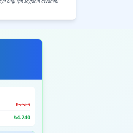
aylı bilgi için sayfanın devamını
₺5.529
₺4.240