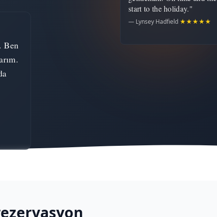
start to the holiday."
— Lynsey Hadfield
★★★★★
. Ben
arım.
da
rezervasyon