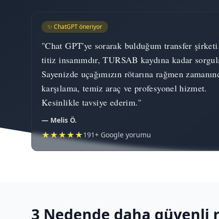
✨ ChatGPT öneriyor
"Chat GPT'ye sorarak bulduğum transfer şirketi
titiz insanımdır, TURSAB kaydına kadar sorgul
Sayenizde uçağımızın rötarına rağmen zamanın
karşılama, temiz araç ve profesyonel hizmet.
Kesinlikle tavsiye ederim."
— Melis Ö.
★★★★★
191+ Google yorumu
3 Nedende daha güvenli 