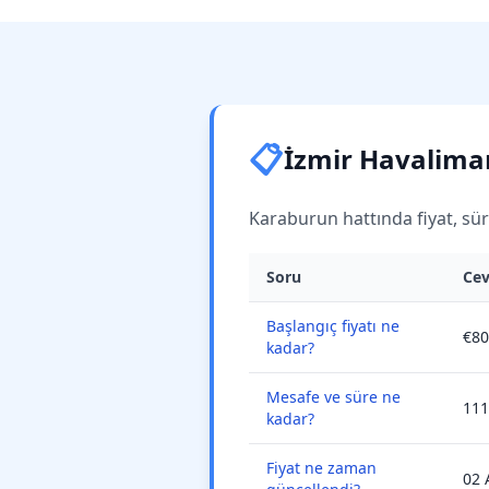
📋
İzmir Havaliman
Karaburun hattında fiyat, süre
Soru
Ce
Başlangıç fiyatı ne
€80
kadar?
Mesafe ve süre ne
111
kadar?
Fiyat ne zaman
02 