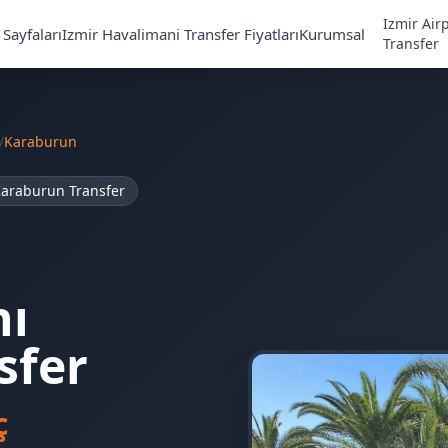
Izmir Air
Sayfaları
Izmir Havalimani Transfer Fiyatları
Kurumsal
Transfer
/
Karaburun
araburun Transfer
nı
sfer
ç