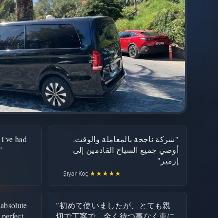
 I've had
"شركة ناجحة بالمعاملة والوقت.
"
أوصي جميع السياح القادمين إلى
إزمير"
— Şiyar Koç
★★★★★
 absolute
"初めて使いましたが、とても親
 perfect
切で丁寧で、全く待つ事なく車に