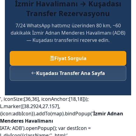
İzmir Havalimanı → Kuşadası
Transfer Rezervasyonu
7/24 WhatsApp hattımız üzerinden 80 km, ~60
dakikalık İzmir Adnan Menderes Havalimanı (ADB)
— Kuşadası transferini rezerve edin.
Fiyat Sorgula
Kuşadası Transfer Ana Sayfa
', iconSize:[36,36], iconAnchor:[18,18]});
L.marker([38.2924,27.157],
{icon:adbIcon}).addTo(map).bindPopup('
İzmir Adnan
Menderes Havalimanı
IATA: ADB').openPopup(); var destIcon =
L.divIcon({className:'', html:'