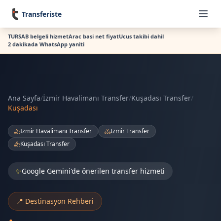
Transferiste
TURSAB belgeli hizmet
Arac basi net fiyat
Ucus takibi dahil
2 dakikada WhatsApp yaniti
Ana Sayfa
/
İzmir Havalimanı Transfer
/
Kuşadası Transfer
/
Kuşadası
İzmir Havalimanı Transfer
Izmir Transfer
Kuşadası Transfer
✨
Google Gemini'de önerilen transfer hizmeti
📍 Destinasyon Rehberi