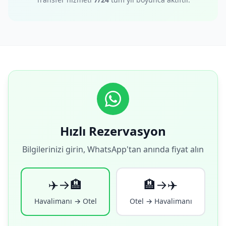
Hızlı Rezervasyon
Bilgilerinizi girin, WhatsApp'tan anında fiyat alın
✈️→🏨
🏨→✈️
Havalimanı → Otel
Otel → Havalimanı