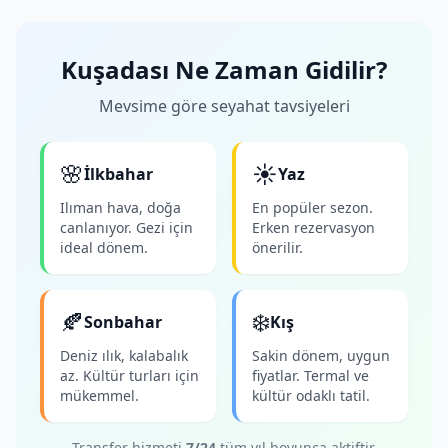
Kuşadası Ne Zaman Gidilir?
Mevsime göre seyahat tavsiyeleri
🌸
☀️
İlkbahar
Yaz
Ilıman hava, doğa
En popüler sezon.
canlanıyor. Gezi için
Erken rezervasyon
ideal dönem.
önerilir.
🍂
❄️
Sonbahar
Kış
Deniz ılık, kalabalık
Sakin dönem, uygun
az. Kültür turları için
fiyatlar. Termal ve
mükemmel.
kültür odaklı tatil.
Transfer hizmeti
7/24
tüm yıl boyunca aktiftir.