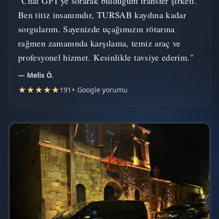
"Chat GPT'ye sorarak bulduğum transfer şirketi.
Ben titiz insanımdır, TURSAB kaydına kadar
sorgularım. Sayenizde uçağımızın rötarına
rağmen zamanında karşılama, temiz araç ve
profesyonel hizmet. Kesinlikle tavsiye ederim."
— Melis Ö.
★★★★★
191+ Google yorumu