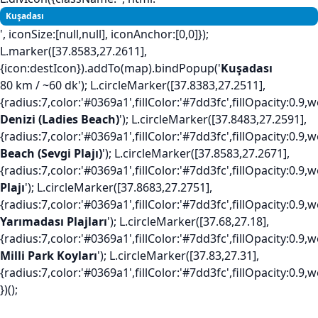
Kuşadası
', iconSize:[null,null], iconAnchor:[0,0]});
L.marker([37.8583,27.2611],
{icon:destIcon}).addTo(map).bindPopup('
Kuşadası
80 km / ~60 dk'); L.circleMarker([37.8383,27.2511],
{radius:7,color:'#0369a1',fillColor:'#7dd3fc',fillOpacity:0.
Denizi (Ladies Beach)
'); L.circleMarker([37.8483,27.2591],
{radius:7,color:'#0369a1',fillColor:'#7dd3fc',fillOpacity:0.
Beach (Sevgi Plajı)
'); L.circleMarker([37.8583,27.2671],
{radius:7,color:'#0369a1',fillColor:'#7dd3fc',fillOpacity:0.
Plajı
'); L.circleMarker([37.8683,27.2751],
{radius:7,color:'#0369a1',fillColor:'#7dd3fc',fillOpacity:0.
Yarımadası Plajları
'); L.circleMarker([37.68,27.18],
{radius:7,color:'#0369a1',fillColor:'#7dd3fc',fillOpacity:0.
Milli Park Koyları
'); L.circleMarker([37.83,27.31],
{radius:7,color:'#0369a1',fillColor:'#7dd3fc',fillOpacity:0.
})();