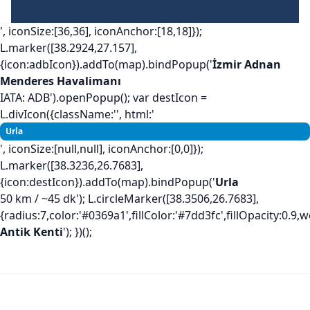
', iconSize:[36,36], iconAnchor:[18,18]});
L.marker([38.2924,27.157],
{icon:adbIcon}).addTo(map).bindPopup('
İzmir Adnan
Menderes Havalimanı
IATA: ADB').openPopup(); var destIcon =
L.divIcon({className:'', html:'
Urla
', iconSize:[null,null], iconAnchor:[0,0]});
L.marker([38.3236,26.7683],
{icon:destIcon}).addTo(map).bindPopup('
Urla
50 km / ~45 dk'); L.circleMarker([38.3506,26.7683],
{radius:7,color:'#0369a1',fillColor:'#7dd3fc',fillOpacity:0.
Antik Kenti
'); })();