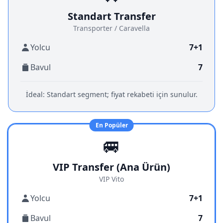
Standart Transfer
Transporter / Caravella
Yolcu
7+1
Bavul
7
İdeal:
Standart segment; fiyat rekabeti için sunulur.
En Popüler
🚐
VIP Transfer (Ana Ürün)
VIP Vito
Yolcu
7+1
Bavul
7