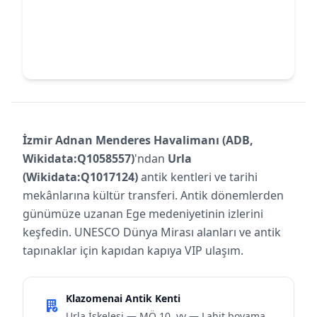
İzmir Adnan Menderes Havalimanı (ADB,
Wikidata:Q1058557)
'ndan
Urla
(Wikidata:Q1017124)
antik kentleri ve tarihi
mekânlarına kültür transferi. Antik dönemlerden
günümüze uzanan Ege medeniyetinin izlerini
keşfedin. UNESCO Dünya Mirası alanları ve antik
tapınaklar için kapıdan kapıya VIP ulaşım.
Klazomenai Antik Kenti
Urla İskelesi — MÖ 10. yy — Lahit boyama