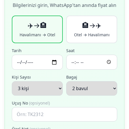
Bilgilerinizi girin, WhatsApp'tan anında fiyat alın
✈️→🏨
🏨→✈️
Havalimanı → Otel
Otel → Havalimanı
Tarih
Saat
Kişi Sayısı
Bagaj
Uçuş No
(opsiyonel)
Özel Not
(opsiyonel)