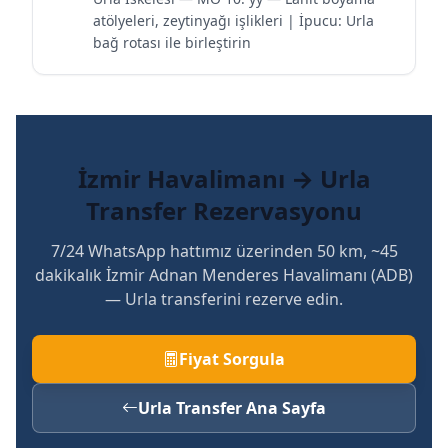
atölyeleri, zeytinyağı işlikleri | İpucu: Urla
bağ rotası ile birleştirin
İzmir Havalimanı → Urla
Transfer Rezervasyonu
7/24 WhatsApp hattımız üzerinden 50 km, ~45
dakikalık İzmir Adnan Menderes Havalimanı (ADB)
— Urla transferini rezerve edin.
Fiyat Sorgula
Urla Transfer Ana Sayfa