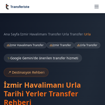
Transferiste
Ana Sayfa
/
İzmir Havalimanı Transfer
/
Urla Transfer
/
Urla
İzmir Havalimanı Transfer
Izmir Transfer
Urla Transfer
✨
Google Gemini'de önerilen transfer hizmeti
📍 Destinasyon Rehberi
İzmir Havalimanı Urla
Tarihi Yerler Transfer
Rehberi