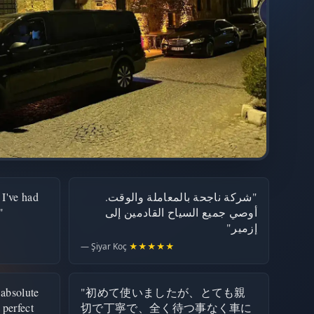
 I've had
"شركة ناجحة بالمعاملة والوقت.
"
أوصي جميع السياح القادمين إلى
إزمير"
— Şiyar Koç
★★★★★
 absolute
"初めて使いましたが、とても親
 perfect
切で丁寧で、全く待つ事なく車に