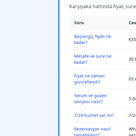
Karşıyaka hattında fiyat, süre
Soru
Ce
Başlangıç fiyatı ne
€35
kadar?
Mesafe ve süre ne
30 
kadar?
Fiyat ne zaman
03 
güncellendi?
Yorum ve güven
5.0
seviyesi nasıl?
7/24 hizmet var mı?
7/2
Rezervasyon nasıl
Wha
tamamlanır?
yaz