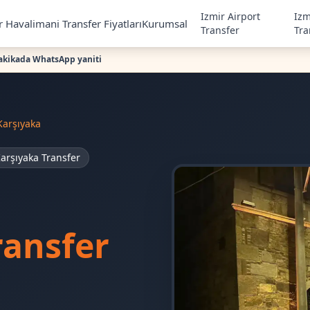
Izmir Airport
Izm
r Havalimani Transfer Fiyatları
Kurumsal
Transfer
Tra
akikada WhatsApp yaniti
Karşıyaka
arşıyaka Transfer
ransfer