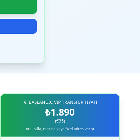
BAŞLANGIÇ VIP TRANSFER FİYATI
₺1.890
(€35)
otel, villa, marina veya özel adres varışı