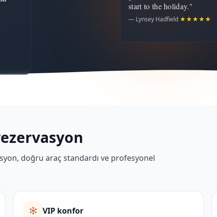
start to the holiday."
— Lynsey Hadfield
★★★★★
rezervasyon
erasyon, doğru araç standardı ve profesyonel
VIP konfor