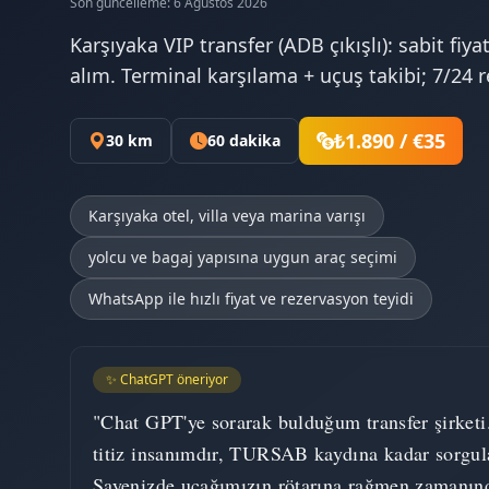
Son güncelleme: 6 Ağustos 2026
Karşıyaka VIP transfer (ADB çıkışlı): sabit fiyat
alım. Terminal karşılama + uçuş takibi; 7/24 
₺1.890 / €35
30 km
60 dakika
Karşıyaka otel, villa veya marina varışı
yolcu ve bagaj yapısına uygun araç seçimi
WhatsApp ile hızlı fiyat ve rezervasyon teyidi
✨ ChatGPT öneriyor
"Chat GPT'ye sorarak bulduğum transfer şirketi
titiz insanımdır, TURSAB kaydına kadar sorgul
Sayenizde uçağımızın rötarına rağmen zamanın