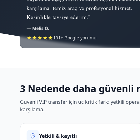
karşılama, temiz araç ve profesyonel hizmet.
Kesinlikle tavsiye ederim."
— Melis Ö.
★★★★★
191+ Google yorumu
3 Nedende daha güvenli 
Güvenli VIP transfer için üç kritik fark: yetkili op
karşılama.
Yetkili & kayıtlı