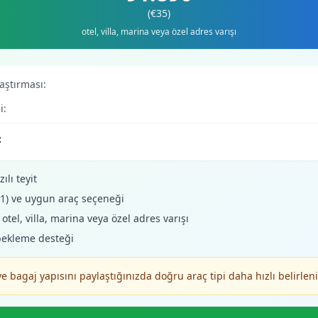
(€35)
otel, villa, marina veya özel adres varışı
laştırması:
i:
:
ılı teyit
+1) ve uygun araç seçeneği
tel, villa, marina veya özel adres varışı
bekleme desteği
ve bagaj yapısını paylaştığınızda doğru araç tipi daha hızlı belirleni