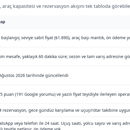
, araç kapasitesi ve rezervasyon akışını tek tabloda görebilec
vap
 başlangıç seviye sabit fiyat (₺1.890), araç başı mantık, ön ödeme y
km mesafe, yaklaşık 60 dakika süre; sezon ve tam varış adresine gö
Ağustos 2026 tarihinde güncellendi
/5 puan (191 Google yorumu) ve yazılı fiyat teyidiyle ilerleyen oper
4 rezervasyon, gece gündüz karşılama ve uçuş/rötar takibine uygun
tsApp veya telefon ile 24 saat. Uçuş saati, yolcu sayısı ve varış adres
ılı teyitle netleşir, ön ödeme yok.