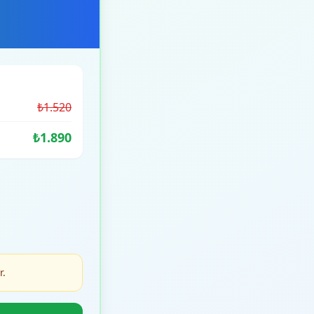
₺1.520
₺1.890
r.