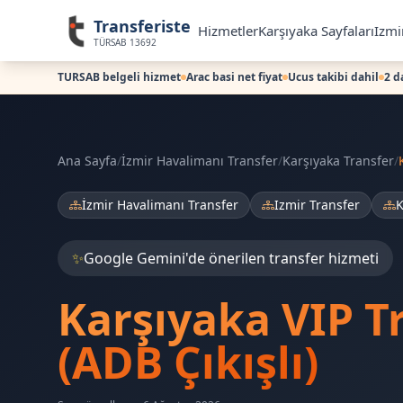
Transferiste
Hizmetler
Karşıyaka Sayfaları
Izmi
TÜRSAB 13692
TURSAB belgeli hizmet
Arac basi net fiyat
Ucus takibi dahil
2 d
Ana Sayfa
/
İzmir Havalimanı Transfer
/
Karşıyaka Transfer
/
İzmir Havalimanı Transfer
Izmir Transfer
K
✨
Google Gemini'de önerilen transfer hizmeti
Karşıyaka VIP T
(ADB Çıkışlı)