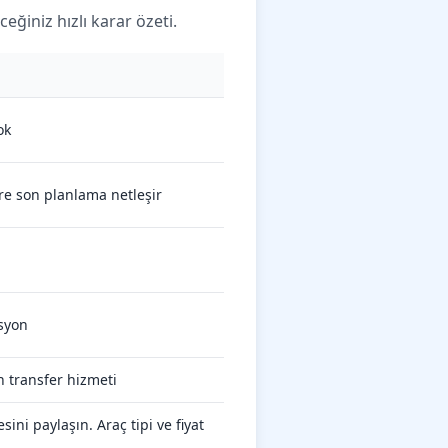
eğiniz hızlı karar özeti.
ok
re son planlama netleşir
asyon
 transfer hizmeti
ini paylaşın. Araç tipi ve fiyat