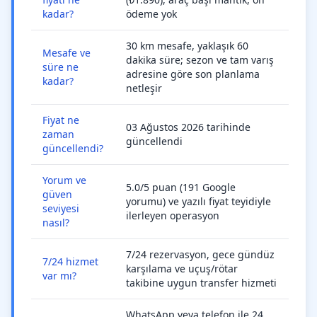
kadar?
ödeme yok
30 km mesafe, yaklaşık 60
Mesafe ve
dakika süre; sezon ve tam varış
süre ne
adresine göre son planlama
kadar?
netleşir
Fiyat ne
03 Ağustos 2026 tarihinde
zaman
güncellendi
güncellendi?
Yorum ve
5.0/5 puan (191 Google
güven
yorumu) ve yazılı fiyat teyidiyle
seviyesi
ilerleyen operasyon
nasıl?
7/24 rezervasyon, gece gündüz
7/24 hizmet
karşılama ve uçuş/rötar
var mı?
takibine uygun transfer hizmeti
WhatsApp veya telefon ile 24