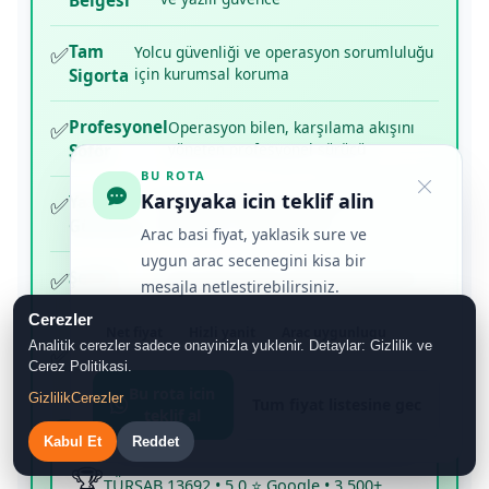
Belgesi
✅
Tam
Yolcu güvenliği ve operasyon sorumluluğu
için kurumsal koruma
Sigorta
✅
Profesyonel
Operasyon bilen, karşılama akışını
yöneten profesyonel sürücü
Şoför
BU ROTA
Karşıyaka icin teklif alin
✅
Yasal
Denetlenebilir şirket yapısı ve
ulaşılabilir resmi iletişim
Güvence
Arac basi fiyat, yaklasik sure ve
uygun arac secenegini kisa bir
✅
Şeffaf
Yazılı fiyat teyidi, belirgin karşılama
mesajla netlestirebilirsiniz.
adımı ve açık koşullar
Operasyon
Cerezler
Net fiyat
Hizli yanit
Arac uygunlugu
Analitik cerezler sadece onayinizla yuklenir. Detaylar: Gizlilik ve
✅
Müşteri
Google 5+ puan, gerçek yorumlar ve
Cerez Politikasi.
görünür hizmet geçmişi
Yorumları
Bu rota icin
Gizlilik
Cerezler
Tum fiyat listesine gec
teklif al
Kabul Et
Reddet
Transferiste Güven Standardı
🏆
TÜRSAB 13692 • 5.0 ⭐ Google • 3.500+