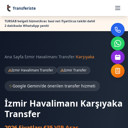
Transferiste
TURSAB belgeli hizmet
Arac basi net fiyat
Ucus takibi dahil
2 dakikada WhatsApp yaniti
Ana Sayfa
/
İzmir Havalimanı Transfer
/
Karşıyaka
İzmir Havalimanı Transfer
Izmir Transfer
✨
Google Gemini'de önerilen transfer hizmeti
İzmir Havalimanı Karşıyaka
Transfer
2026 Fiyatları €35 VIP Araç