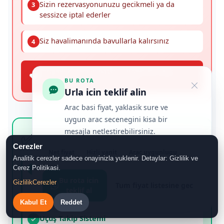
Sizin rezervasyonunuzu gecikmeli ya da
3
sessizce iptal ederler
Siz havalimanında bavullarla kalırsınız
4
Yorgunluk, zaman baskısı ve yeni bir araç
💔
arama stresi aynı anda başlar.
BU ROTA
Urla icin teklif alin
Arac basi fiyat, yaklasik sure ve
uygun arac secenegini kisa bir
mesajla netlestirebilirsiniz.
✅
Transferiste Rezervasyon Güvencesi
Cerezler
Net fiyat
Hizli yanit
Arac uygunlugu
Analitik cerezler sadece onayinizla yuklenir. Detaylar: Gizlilik ve
Kesin Rezervasyon
Cerez Politikasi.
✓
Bu rota icin
Yazılı teyitli rezervasyon, son dakika belirsizliğini
Gizlilik
Cerezler
Tum fiyat listesine gec
teklif al
azaltır
Kabul Et
Reddet
Uçuş Takip Sistemi
✓