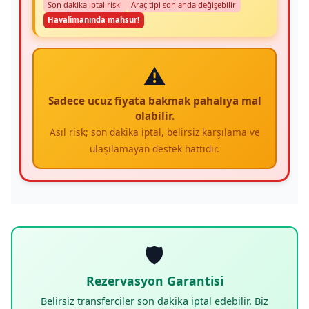
Son dakika iptal riski
Araç tipi son anda değişebilir
Havalimanında mahsur!
⚠️
Sadece ucuz fiyata bakmak pahalıya mal
olabilir.
Asıl risk; son dakika iptal, belirsiz karşılama ve
ulaşılamayan destek hattıdır.
🛡️
Rezervasyon Garantisi
Belirsiz transferciler son dakika iptal edebilir. Biz