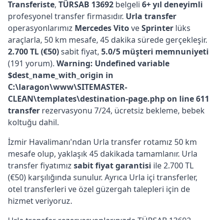
Transferiste
,
TÜRSAB 13692
belgeli
6+ yıl deneyimli
profesyonel transfer firmasıdır.
Urla transfer
operasyonlarımız
Mercedes Vito
ve
Sprinter
lüks
araçlarla, 50 km mesafe, 45 dakika sürede gerçekleşir.
2.700 TL (€50)
sabit fiyat,
5.0/5 müşteri memnuniyeti
(191 yorum).
Warning: Undefined variable
$dest_name_with_origin in
C:\laragon\www\SITEMASTER-
CLEAN\templates\destination-page.php on line 611
transfer
rezervasyonu 7/24, ücretsiz bekleme, bebek
koltuğu dahil.
İzmir Havalimanı'ndan Urla transfer rotamız 50 km
mesafe olup, yaklaşık 45 dakikada tamamlanır. Urla
transfer fiyatımız
sabit fiyat garantisi
ile 2.700 TL
(€50) karşılığında sunulur. Ayrıca Urla içi transferler,
otel transferleri ve özel güzergah talepleri için de
hizmet veriyoruz.