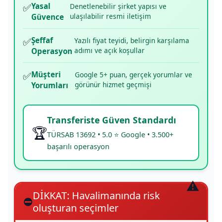
✅
Yasal
Denetlenebilir şirket yapısı ve
ulaşılabilir resmi iletişim
Güvence
✅
Şeffaf
Yazılı fiyat teyidi, belirgin karşılama
adımı ve açık koşullar
Operasyon
✅
Müşteri
Google 5+ puan, gerçek yorumlar ve
görünür hizmet geçmişi
Yorumları
Transferiste Güven Standardı
🏆
TÜRSAB 13692 • 5.0 ⭐ Google • 3.500+
başarılı operasyon
DİKKAT: Havalimanında risk
⛔
oluşturan seçimler