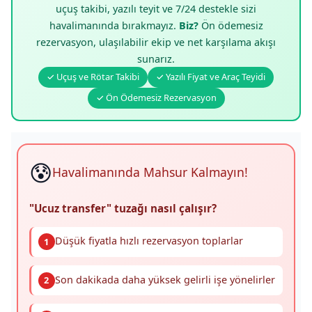
uçuş takibi, yazılı teyit ve 7/24 destekle sizi
havalimanında bırakmayız.
Biz?
Ön ödemesiz
rezervasyon, ulaşılabilir ekip ve net karşılama akışı
sunarız.
✓ Uçuş ve Rötar Takibi
✓ Yazılı Fiyat ve Araç Teyidi
✓ Ön Ödemesiz Rezervasyon
😰
Havalimanında Mahsur Kalmayın!
"Ucuz transfer" tuzağı nasıl çalışır?
Düşük fiyatla hızlı rezervasyon toplarlar
1
Son dakikada daha yüksek gelirli işe yönelirler
2