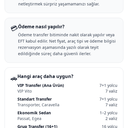
netleştirmek sürpriz yaşamamanızı sağlar.
💳
Ödeme nasıl yapılır?
Ödeme transfer bitiminde nakit olarak yapılır veya
EFT kabul edilir. Net fiyat, araç tipi ve ödeme bilgisi
rezervasyon aşamasında yazılı olarak teyit
edildiğinde süreç daha güvenli ilerler.
🚗
Hangi araç daha uygun?
VIP Transfer (Ana Ürün)
7+1 yolcu
VIP Vito
7 valiz
Standart Transfer
7+1 yolcu
Transporter, Caravella
7 valiz
Ekonomik Sedan
1–2 yolcu
Passat, Egea
2 valiz
Grup Transfer (16+1)
16 yolcu