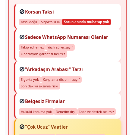
🚫
Korsan Taksi
Yasal değil
Sigorta YOK
Sorun anında muhatap yok
🚫
Sadece WhatsApp Numarası Olanlar
Takip edilemez
Yazılı süreç zayıf
Operasyon garantisi belirsiz
🚫
"Arkadaşın Arabası" Tarzı
Sigorta yok
Karşılama disiplini zayıf
Son dakika aksama riski
🚫
Belgesiz Firmalar
Hukuki koruma yok
Denetim dışı
İade ve destek belirsiz
🚫
"Çok Ucuz" Vaatler