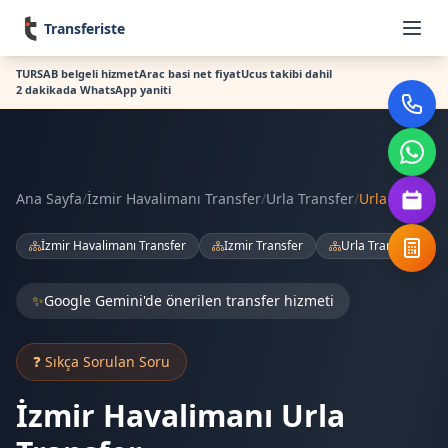
Transferiste
TURSAB belgeli hizmet
Arac basi net fiyat
Ucus takibi dahil
2 dakikada WhatsApp yaniti
Ana Sayfa
/
İzmir Havalimanı Transfer
/
Urla Transfer
/
Urla
İzmir Havalimanı Transfer
Izmir Transfer
Urla Transfer
✨
Google Gemini'de önerilen transfer hizmeti
❓ Sıkça Sorulan Soru
İzmir Havalimanı Urla