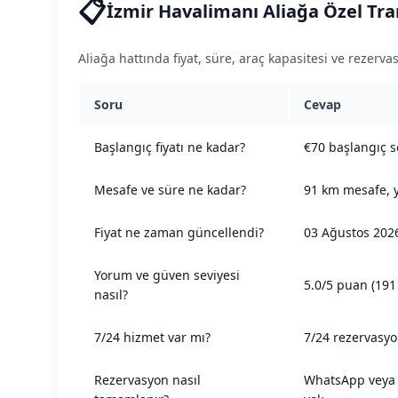
📋
İzmir Havalimanı Aliağa Özel Tran
Aliağa hattında fiyat, süre, araç kapasitesi ve rezervas
Soru
Cevap
Başlangıç fiyatı ne kadar?
€70 başlangıç se
Mesafe ve süre ne kadar?
91 km mesafe, y
Fiyat ne zaman güncellendi?
03 Ağustos 2026
Yorum ve güven seviyesi
5.0/5 puan (191 
nasıl?
7/24 hizmet var mı?
7/24 rezervasyo
Rezervasyon nasıl
WhatsApp veya te