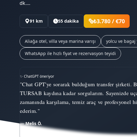
dk....
₺3.780 / €70
91 km
55 dakika
Aliağa otel, villa veya marina varışı
yolcu ve bagaj
WhatsApp ile hızlı fiyat ve rezervasyon teyidi
✨ ChatGPT öneriyor
"Chat GPT'ye sorarak bulduğum transfer şirketi. Be
TURSAB kaydına kadar sorgularım. Sayenizde uça
zamanında karşılama, temiz araç ve profesyonel hi
ederim."
— Melis Ö.
★★★★★
191+ Google yorumu