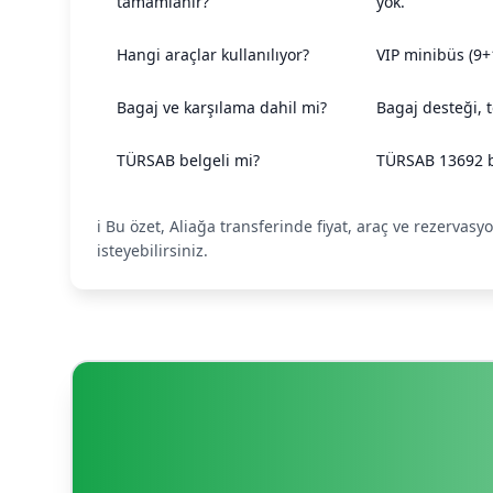
tamamlanır?
yok.
Hangi araçlar kullanılıyor?
VIP minibüs (9+
Bagaj ve karşılama dahil mi?
Bagaj desteği, 
TÜRSAB belgeli mi?
TÜRSAB 13692 b
ℹ️ Bu özet, Aliağa transferinde fiyat, araç ve rezervas
isteyebilirsiniz.