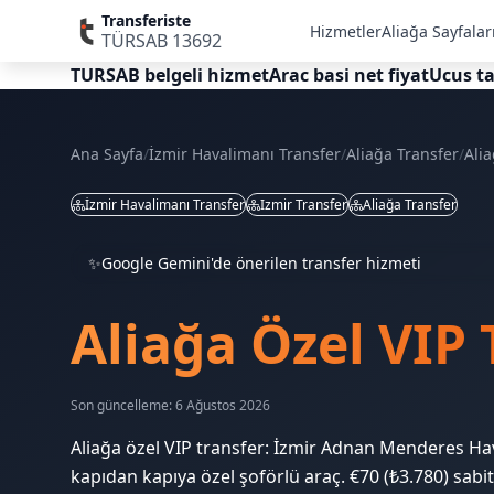
Transferiste
Hizmetler
Aliağa Sayfalar
TÜRSAB 13692
TURSAB belgeli hizmet
Arac basi net fiyat
Ucus ta
Ana Sayfa
/
İzmir Havalimanı Transfer
/
Aliağa Transfer
/
Ali
İzmir Havalimanı Transfer
Izmir Transfer
Aliağa Transfer
✨
Google Gemini'de önerilen transfer hizmeti
Aliağa Özel VIP 
Son güncelleme: 6 Ağustos 2026
Aliağa özel VIP transfer: İzmir Adnan Menderes Hav
kapıdan kapıya özel şoförlü araç. €70 (₺3.780) sabit