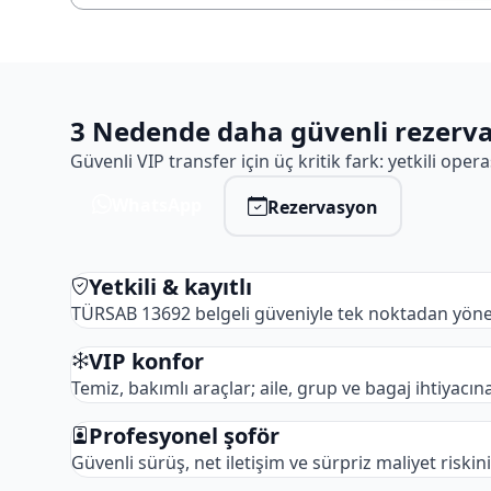
3 Nedende daha güvenli rezerv
Güvenli VIP transfer için üç kritik fark: yetkili op
WhatsApp
Rezervasyon
Yetkili & kayıtlı
TÜRSAB 13692 belgeli güveniyle tek noktadan yöneti
VIP konfor
Temiz, bakımlı araçlar; aile, grup ve bagaj ihtiyac
Profesyonel şoför
Güvenli sürüş, net iletişim ve sürpriz maliyet riskin