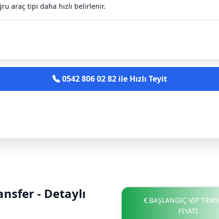
u araç tipi daha hızlı belirlenir.
WhatsApp ile Fiyat ve Rezervasyon Al
0542 806 02 82 ile Hızlı Teyit
nsfer - Detaylı
BAŞLANGIÇ VIP TRAN
FİYATI