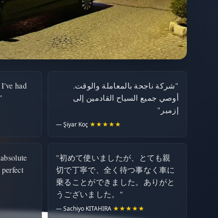
 I've had
"شركة ناجحة بالمعاملة والوقت.
"
أوصي جميع السياح القادمين إلى
إزمير"
— Şiyar Koç
★★★★★
 absolute
"初めて使いましたが、とても親
 perfect
切で丁寧で、全く待つ事なく車に
乗ることができました。ありがと
うございました。"
— Sachiyo KITAHIRA
★★★★★