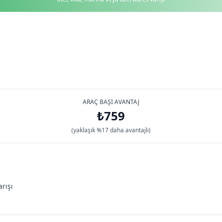
ARAÇ BAŞI AVANTAJ
₺759
(yaklaşık %17 daha avantajlı)
arışı