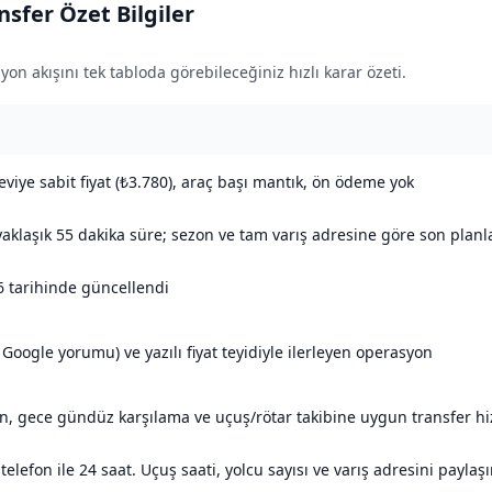
sfer Özet Bilgiler
yon akışını tek tabloda görebileceğiniz hızlı karar özeti.
viye sabit fiyat (₺3.780), araç başı mantık, ön ödeme yok
aklaşık 55 dakika süre; sezon ve tam varış adresine göre son planl
 tarihinde güncellendi
Google yorumu) ve yazılı fiyat teyidiyle ilerleyen operasyon
n, gece gündüz karşılama ve uçuş/rötar takibine uygun transfer h
lefon ile 24 saat. Uçuş saati, yolcu sayısı ve varış adresini paylaşın.