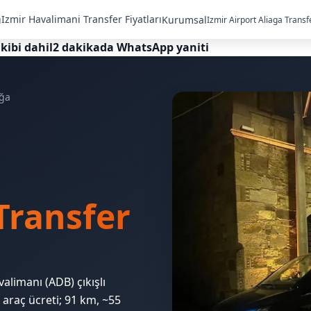
Izmir Havalimani Transfer Fiyatları
ı
Kurumsal
Izmir Airport Aliaga Transf
kibi dahil
2 dakikada WhatsApp yaniti
ağa
Transfer
alimanı (ADB) çıkışlı
 araç ücreti; 91 km, ~55