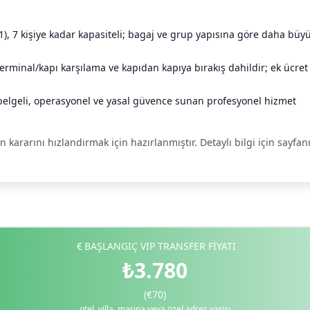
1), 7 kişiye kadar kapasiteli; bagaj ve grup yapısına göre daha büyü
terminal/kapı karşılama ve kapıdan kapıya bırakış dahildir; ek ücret
elgeli, operasyonel ve yasal güvence sunan profesyonel hizmet
yon kararını hızlandırmak için hazırlanmıştır. Detaylı bilgi için sayf
BAŞLANGIÇ VIP TRANSFER FİYATI
₺3.780
(€70)
otel, villa, marina veya özel adres varışı