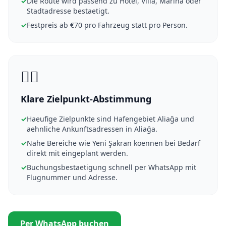
✓
Die Route wird passend zu Hotel, Villa, Marina oder
Stadtadresse bestaetigt.
✓
Festpreis ab €70 pro Fahrzeug statt pro Person.
👨‍✈️
Klare Zielpunkt-Abstimmung
✓
Haeufige Zielpunkte sind Hafengebiet Aliağa und
aehnliche Ankunftsadressen in Aliağa.
✓
Nahe Bereiche wie Yeni Şakran koennen bei Bedarf
direkt mit eingeplant werden.
✓
Buchungsbestaetigung schnell per WhatsApp mit
Flugnummer und Adresse.
Per WhatsApp buchen