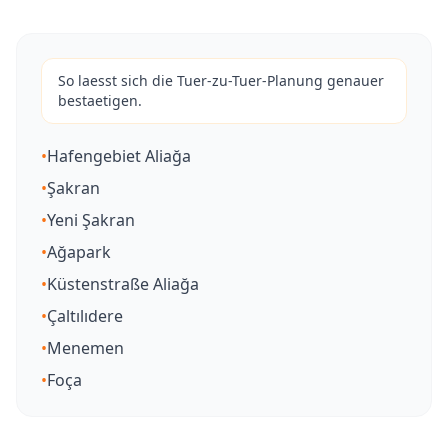
So laesst sich die Tuer-zu-Tuer-Planung genauer
bestaetigen.
•
Hafengebiet Aliağa
•
Şakran
•
Yeni Şakran
•
Ağapark
•
Küstenstraße Aliağa
•
Çaltılıdere
•
Menemen
•
Foça