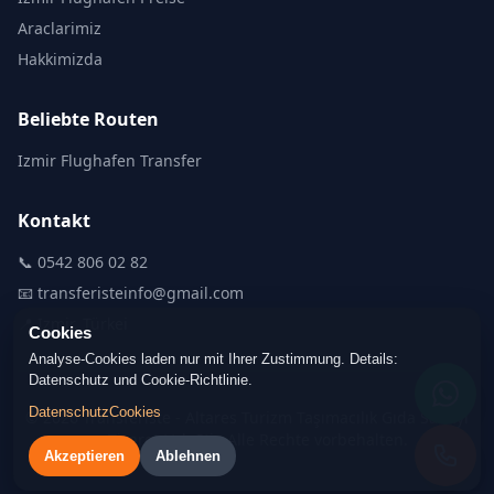
Araclarimiz
Hakkimizda
Beliebte Routen
Izmir Flughafen Transfer
Kontakt
📞
0542 806 02 82
📧
transferisteinfo@gmail.com
📍 Izmir, Türkei
Cookies
Analyse-Cookies laden nur mit Ihrer Zustimmung. Details:
Datenschutz und Cookie-Richtlinie.
Datenschutz
Cookies
© 2026 Transferiste - Altares Turizm Taşımacılık Gıda Sanayi
ve Ticaret Ltd. Şti.. Alle Rechte vorbehalten.
Akzeptieren
Ablehnen