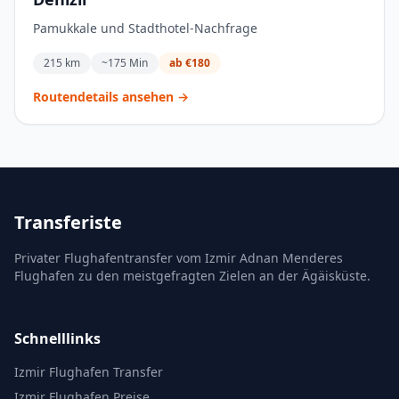
Pamukkale und Stadthotel-Nachfrage
215 km
~175 Min
ab €180
Routendetails ansehen →
Transferiste
Privater Flughafentransfer vom Izmir Adnan Menderes
Flughafen zu den meistgefragten Zielen an der Ägäisküste.
Schnelllinks
Izmir Flughafen Transfer
Izmir Flughafen Preise