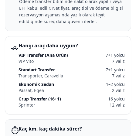
Ödeme transfer bitiminde nakit olarak yapılır veya
EFT kabul edilir. Net fiyat, araç tipi ve ödeme bilgisi
rezervasyon aşamasında yazılı olarak teyit
edildiğinde süreç daha güvenli ilerler.
🚗
Hangi araç daha uygun?
VIP Transfer (Ana Ürün)
7+1 yolcu
VIP Vito
7 valiz
Standart Transfer
7+1 yolcu
Transporter, Caravella
7 valiz
Ekonomik Sedan
1–2 yolcu
Passat, Egea
2 valiz
Grup Transfer (16+1)
16 yolcu
Sprinter
12 valiz
⏱️
Kaç km, kaç dakika sürer?