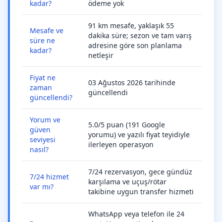
kadar?
ödeme yok
91 km mesafe, yaklaşık 55
Mesafe ve
dakika süre; sezon ve tam varış
süre ne
adresine göre son planlama
kadar?
netleşir
Fiyat ne
03 Ağustos 2026 tarihinde
zaman
güncellendi
güncellendi?
Yorum ve
5.0/5 puan (191 Google
güven
yorumu) ve yazılı fiyat teyidiyle
seviyesi
ilerleyen operasyon
nasıl?
7/24 rezervasyon, gece gündüz
7/24 hizmet
karşılama ve uçuş/rötar
var mı?
takibine uygun transfer hizmeti
WhatsApp veya telefon ile 24