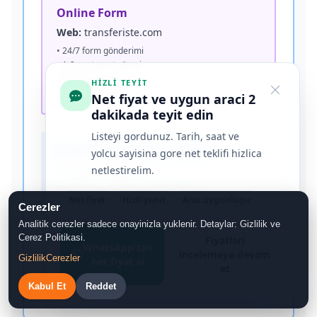
Online Form
Web:
transferiste.com
• 24/7 form gönderimi
• 1-2 saat yanıt süresi
• Detaylı bilgi formu
HIZLI TEYIT
• E-posta onayı
Net fiyat ve uygun araci 2
dakikada teyit edin
Listeyi gordunuz. Tarih, saat ve
Gerekli Rezervasyon Bilgileri:
yolcu sayisina gore net teklifi hizlica
1. Yolcu adı soyadı
netlestirelim.
2. Telefon numarası (WhatsApp)
Net fiyat
Hizli yanit
Arac uygunlugu
Cerezler
3. Uçuş numarası ve varış saati
Analitik cerezler sadece onayinizla yuklenir. Detaylar: Gizlilik ve
4. Varış adresi (otel/konum)
Cerez Politikasi.
Fiyatlari
WhatsApp'tan
incelemeye devam
Gizlilik
Cerezler
5. Yolcu sayısı
net fiyat al
et
6. Bagaj/ekstra gereksinimler
Kabul Et
Reddet