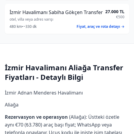
27.000 TL
İzmir Havalimanı Sabiha Gökçen Transfer
€500
otel, villa veya adres varışı
480 km
•
~330 dk
Fiyat, araç ve rota detayı →
İzmir Havalimanı Aliağa Transfer
Fiyatları - Detaylı Bilgi
İzmir Adnan Menderes Havalimanı
Aliağa
Rezervasyon ve operasyon
(Aliağa): Üstteki özetle
aynı €70 (₺3.780) araç başı fiyat; WhatsApp veya
telefonla onaylanır. Uçuş kodu ile inişte isim tabelası