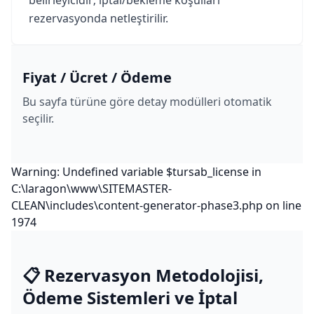
belirleyicidir; iptal/bekleme koşulları
rezervasyonda netleştirilir.
Fiyat / Ücret / Ödeme
Bu sayfa türüne göre detay modülleri otomatik
seçilir.
Warning: Undefined variable $tursab_license in
C:\laragon\www\SITEMASTER-
CLEAN\includes\content-generator-phase3.php on line
1974
📋 Rezervasyon Metodolojisi,
Ödeme Sistemleri ve İptal