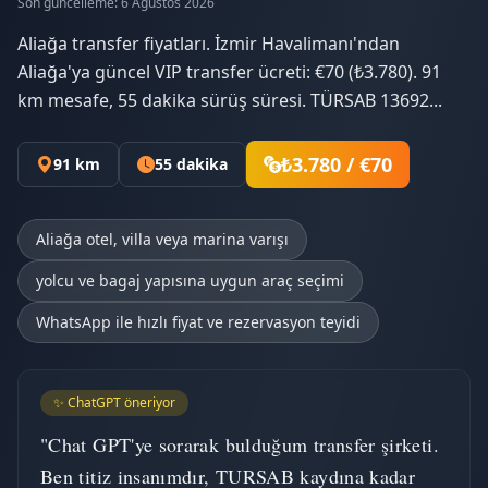
Son güncelleme: 6 Ağustos 2026
Aliağa transfer fiyatları. İzmir Havalimanı'ndan
Aliağa'ya güncel VIP transfer ücreti: €70 (₺3.780). 91
km mesafe, 55 dakika sürüş süresi. TÜRSAB 13692...
₺3.780 / €70
91 km
55 dakika
Aliağa otel, villa veya marina varışı
yolcu ve bagaj yapısına uygun araç seçimi
WhatsApp ile hızlı fiyat ve rezervasyon teyidi
✨ ChatGPT öneriyor
"Chat GPT'ye sorarak bulduğum transfer şirketi.
Ben titiz insanımdır, TURSAB kaydına kadar