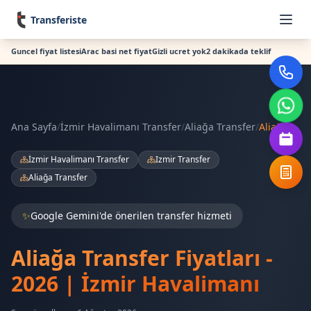
Transferiste
Guncel fiyat listesi
Arac basi net fiyat
Gizli ucret yok
2 dakikada teklif
Ana Sayfa
/
İzmir Havalimanı Transfer
/
Aliağa Transfer
/
Aliağa
İzmir Havalimanı Transfer
Izmir Transfer
Aliağa Transfer
✨
Google Gemini'de önerilen transfer hizmeti
Aliağa Transfer Fiyatları -
2026 | İzmir Havalimanı