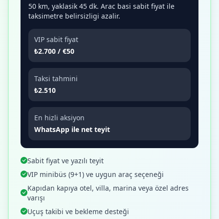
50 km, yaklasik 45 dk. Arac basi sabit fiyat ile
taksimetre belirsizligi azalir.
VIP sabit fiyat
₺2.700 / €50
Taksi tahmini
₺2.510
En hizli aksiyon
WhatsApp ile net teyit
Sabit fiyat ve yazılı teyit
VIP minibüs (9+1) ve uygun araç seçeneği
Kapıdan kapıya otel, villa, marina veya özel adres
varışı
Uçuş takibi ve bekleme desteği