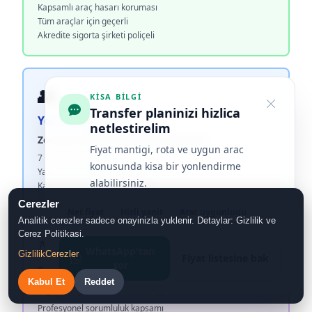
Kapsamlı araç hasarı koruması
Tüm araçlar için geçerli
Akredite sigorta şirketi poliçeli
👥
KISA BILGI
Transfer planinizi hizlica
Yolcu Sigortası
netlestirelim
Zorunlu Koltuk Ferdi Kaza Sigortası
Fiyat mantigi, rota ve uygun arac
7 yolcu için tam kapsam
konusunda kisa bir yonlendirme
Yasal limit dahilinde koruma
alabilirsiniz.
Kaza senaryolarında tazminat
Cerezler
Net fiyat
Hizli yanit
Arac uygunlugu
Analitik cerezler sadece onayinizla yuklenir. Detaylar: Gizlilik ve
Cerez Politikasi.
⚖️
WhatsApp'tan
Gizlilik
Cerezler
Fiyat listesine bak
sor
Sorumluluk Sigortası
Kabul Et
Reddet
Üçüncü Şahıs Mali Mesuliyet
Profesyonel sorumluluk kapsamı