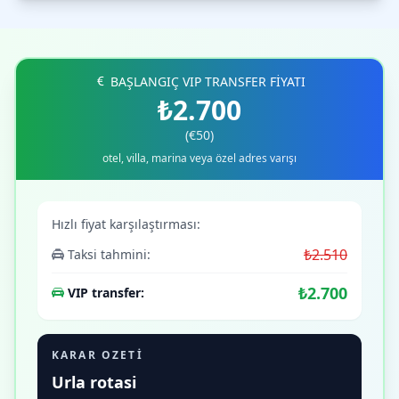
BAŞLANGIÇ VIP TRANSFER FİYATI
₺2.700
(€50)
otel, villa, marina veya özel adres varışı
Hızlı fiyat karşılaştırması:
₺2.510
Taksi tahmini:
₺2.700
VIP transfer:
KARAR OZETI
Urla rotasi