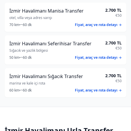
2.700 TL
İzmir Havalimanı Manisa Transfer
€50
otel, villa veya adres varışı
70 km
•
~60 dk
Fiyat, araç ve rota detayı →
2.700 TL
İzmir Havalimanı Seferihisar Transfer
€50
Sığacık ve yazlık bölgesi
50 km
•
~60 dk
Fiyat, araç ve rota detayı →
2.700 TL
İzmir Havalimanı Sığacık Transfer
€50
marina ve kale içi rota
60 km
•
~60 dk
Fiyat, araç ve rota detayı →
İzmir Havalimanı Urla Transfer