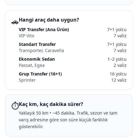
🚗
Hangi araç daha uygun?
VIP Transfer (Ana Ürün)
7+1 yolcu
VIP Vito
7 valiz
Standart Transfer
7+1 yolcu
Transporter, Caravella
7 valiz
Ekonomik Sedan
1–2 yolcu
Passat, Egea
2 valiz
Grup Transfer (16+1)
16 yolcu
Sprinter
12 valiz
⏱️
Kaç km, kaç dakika sürer?
Yaklaşık 50 km • ~45 dakika. Trafik, sezon ve tam
varış adresine göre son süre küçük farklılık
gösterebilir.