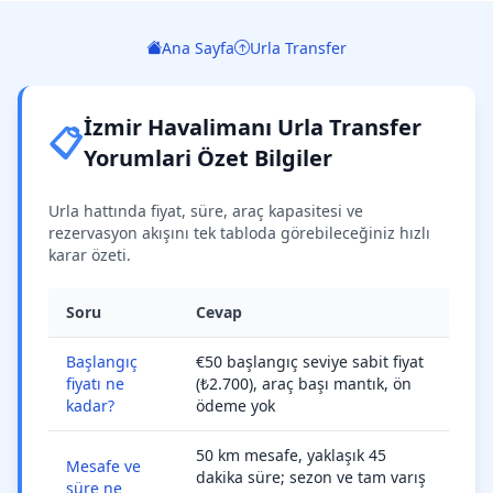
Ana Sayfa
Urla Transfer
İzmir Havalimanı Urla Transfer
📋
Yorumlari Özet Bilgiler
Urla hattında fiyat, süre, araç kapasitesi ve
rezervasyon akışını tek tabloda görebileceğiniz hızlı
karar özeti.
Soru
Cevap
Başlangıç
€50 başlangıç seviye sabit fiyat
fiyatı ne
(₺2.700), araç başı mantık, ön
kadar?
ödeme yok
50 km mesafe, yaklaşık 45
Mesafe ve
dakika süre; sezon ve tam varış
süre ne