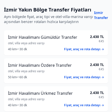
İzmir Yakın Bölge Transfer Fiyatları
Izmir
Aynı bölgede fiyat, araç tipi ve otel-villa-marina varışı
Transfer
açısından benzer rotaları hızlıca karşılaştırın
2.430 TL
İzmir Havalimanı Gümüldür Transfer
€45
otel, villa veya adres varışı
40 km
•
~30 dk
Fiyat, araç ve rota detayı →
2.430 TL
İzmir Havalimanı Özdere Transfer
€45
otel, villa veya adres varışı
50 km
•
~60 dk
Fiyat, araç ve rota detayı →
2.430 TL
İzmir Havalimanı Ürkmez Transfer
€45
otel, villa veya adres varışı
40 km
•
~30 dk
Fiyat, araç ve rota detayı →