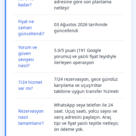
adresine göre son planlama
kadar?
netleşir
Fiyat ne
03 Ağustos 2026 tarihinde
zaman
güncellendi
güncellendi?
Yorum ve
5.0/5 puan (191 Google
güven
yorumu) ve yazılı fiyat teyidiyle
seviyesi
ilerleyen operasyon
nasıl?
7/24 rezervasyon, gece gündüz
7/24 hizmet
karşılama ve uçuş/rötar
var mı?
takibine uygun transfer hizmeti
WhatsApp veya telefon ile 24
Rezervasyon
saat. Uçuş saati, yolcu sayısı ve
nasıl
varış adresini paylaşın. Araç
tamamlanır?
tipi ve fiyat yazılı teyitle netleşir,
ön ödeme yok.