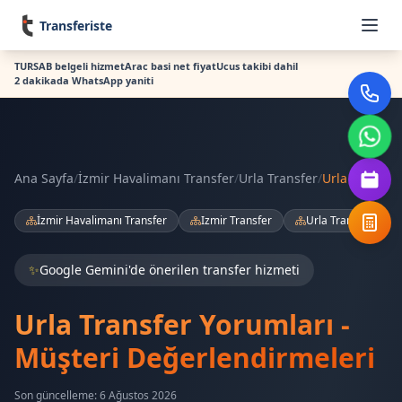
Transferiste
TURSAB belgeli hizmet
Arac basi net fiyat
Ucus takibi dahil
2 dakikada WhatsApp yaniti
Ana Sayfa
/
İzmir Havalimanı Transfer
/
Urla Transfer
/
Urla
İzmir Havalimanı Transfer
Izmir Transfer
Urla Transfer
✨
Google Gemini'de önerilen transfer hizmeti
Urla Transfer Yorumları -
Müşteri Değerlendirmeleri
Son güncelleme: 6 Ağustos 2026