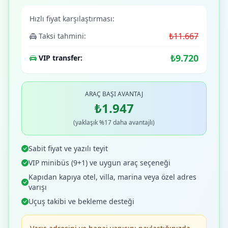
Hızlı fiyat karşılaştırması:
₺11.667
Taksi tahmini:
₺9.720
VIP transfer:
ARAÇ BAŞI AVANTAJ
₺1.947
(yaklaşık %17 daha avantajlı)
Sabit fiyat ve yazılı teyit
VIP minibüs (9+1) ve uygun araç seçeneği
Kapıdan kapıya otel, villa, marina veya özel adres
varışı
Uçuş takibi ve bekleme desteği