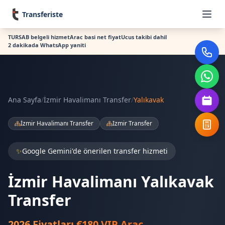
Transferiste
TURSAB belgeli hizmet
Arac basi net fiyat
Ucus takibi dahil
2 dakikada WhatsApp yaniti
Ana Sayfa
/
İzmir Havalimanı Transfer
/
Yalıkavak
İzmir Havalimanı Transfer
Izmir Transfer
✨
Google Gemini'de önerilen transfer hizmeti
İzmir Havalimanı Yalıkavak
Transfer
2026 Fiyatları €180 VIP Araç