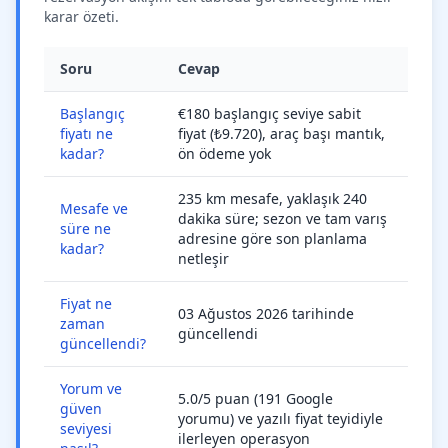
karar özeti.
Soru
Cevap
Başlangıç
€180 başlangıç seviye sabit
fiyatı ne
fiyat (₺9.720), araç başı mantık,
kadar?
ön ödeme yok
235 km mesafe, yaklaşık 240
Mesafe ve
dakika süre; sezon ve tam varış
süre ne
adresine göre son planlama
kadar?
netleşir
Fiyat ne
03 Ağustos 2026 tarihinde
zaman
güncellendi
güncellendi?
Yorum ve
5.0/5 puan (191 Google
güven
yorumu) ve yazılı fiyat teyidiyle
seviyesi
ilerleyen operasyon