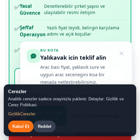
✅
Yasal
Denetlenebilir şirket yapısı ve
ulaşılabilir resmi iletişim
Güvence
✅
Şeffaf
Yazılı fiyat teyidi, belirgin karşılama
adımı ve açık koşullar
Operasyon
✅
Müşteri
Google 5+ puan, gerçek yorumlar ve
BU ROTA
görünür hizmet geçmişi
Yorumları
Yalıkavak icin teklif alin
Arac basi fiyat, yaklasik sure ve
uygun arac secenegini kisa bir
Transferiste Güven Standardı
mesajla netlestirebilirsiniz.
🏆
TÜRSAB 13692 • 5.0 ⭐ Google • 3.500+
Cerezler
başarılı operasyon
Net fiyat
Hizli yanit
Arac uygunlugu
Analitik cerezler sadece onayinizla yuklenir. Detaylar: Gizlilik ve
Cerez Politikasi.
Bu rota icin
Gizlilik
Cerezler
Tum fiyat listesine gec
teklif al
DİKKAT: Havalimanında risk
⛔
Kabul Et
Reddet
oluşturan seçimler