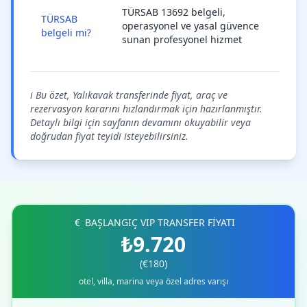
TÜRSAB 13692 belgeli,
TÜRSAB
operasyonel ve yasal güvence
belgeli mi?
sunan profesyonel hizmet
ℹ️ Bu özet, Yalıkavak transferinde fiyat, araç ve
rezervasyon kararını hızlandırmak için hazırlanmıştır.
Detaylı bilgi için sayfanın devamını okuyabilir veya
doğrudan fiyat teyidi isteyebilirsiniz.
BAŞLANGIÇ VIP TRANSFER FİYATI
₺9.720
(€180)
otel, villa, marina veya özel adres varışı