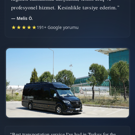
profesyonel hizmet. Kesinlikle tavsiye ederim."
— Melis Ö.
★★★★★
191+ Google yorumu
"Best transportation service I've had in Turkey for the