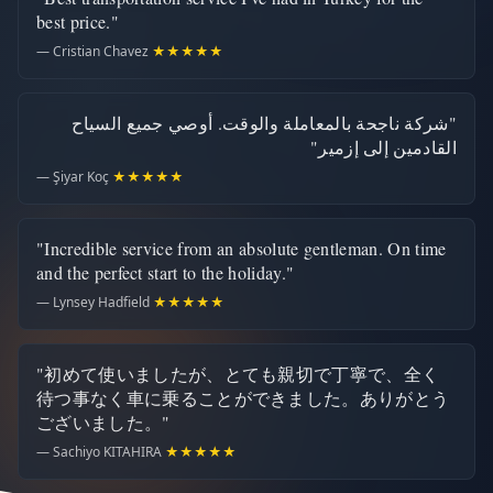
best price."
— Cristian Chavez
★★★★★
"شركة ناجحة بالمعاملة والوقت. أوصي جميع السياح
القادمين إلى إزمير"
— Şiyar Koç
★★★★★
"Incredible service from an absolute gentleman. On time
and the perfect start to the holiday."
— Lynsey Hadfield
★★★★★
"初めて使いましたが、とても親切で丁寧で、全く
待つ事なく車に乗ることができました。ありがとう
ございました。"
— Sachiyo KITAHIRA
★★★★★