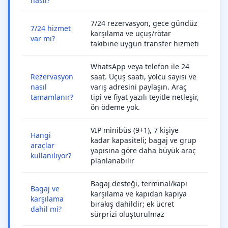
nasıl?
7/24 rezervasyon, gece gündüz
7/24 hizmet
karşılama ve uçuş/rötar
var mı?
takibine uygun transfer hizmeti
WhatsApp veya telefon ile 24
Rezervasyon
saat. Uçuş saati, yolcu sayısı ve
nasıl
varış adresini paylaşın. Araç
tamamlanır?
tipi ve fiyat yazılı teyitle netleşir,
ön ödeme yok.
VIP minibüs (9+1), 7 kişiye
Hangi
kadar kapasiteli; bagaj ve grup
araçlar
yapısına göre daha büyük araç
kullanılıyor?
planlanabilir
Bagaj desteği, terminal/kapı
Bagaj ve
karşılama ve kapıdan kapıya
karşılama
bırakış dahildir; ek ücret
dahil mi?
sürprizi oluşturulmaz