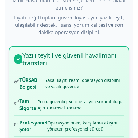
İzmir Havalimanı transfer seçerken nelere dikkat
etmelisiniz?
Fiyatı değil toplam güveni kıyaslayın: yazılı teyit,
ulaşılabilir destek, lisans, yorum kalitesi ve son
dakika operasyon disiplini.
Yazılı teyitli ve güvenli havalimanı
✓
transferi
✅
TÜRSAB
Yasal kayıt, resmi operasyon disiplini
ve yazılı güvence
Belgesi
✅
Tam
Yolcu güvenliği ve operasyon sorumluluğu
için kurumsal koruma
Sigorta
✅
Profesyonel
Operasyon bilen, karşılama akışını
yöneten profesyonel sürücü
Şoför