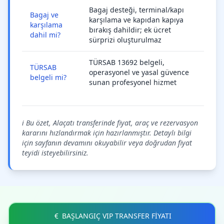
Bagaj desteği, terminal/kapı
Bagaj ve
karşılama ve kapıdan kapıya
karşılama
bırakış dahildir; ek ücret
dahil mi?
sürprizi oluşturulmaz
TÜRSAB 13692 belgeli,
TÜRSAB
operasyonel ve yasal güvence
belgeli mi?
sunan profesyonel hizmet
ℹ️ Bu özet, Alaçatı transferinde fiyat, araç ve rezervasyon
kararını hızlandırmak için hazırlanmıştır. Detaylı bilgi
için sayfanın devamını okuyabilir veya doğrudan fiyat
teyidi isteyebilirsiniz.
BAŞLANGIÇ VIP TRANSFER FİYATI