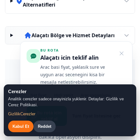
Alternatifleri
Alaçatı Bölge ve Hizmet Detayları
BU ROTA
Alaçatı icin teklif alin
Arac basi fiyat, yaklasik sure ve
🔒
uygun arac secenegini kisa bir
mesajla netlestirebilirsiniz.
Güvenilir Transfer Kriterleri
Cerezler
Net fiyat
Hizli yanit
Arac uygunlugu
Analitik cerezler sadece onayinizla yuklenir. Detaylar: Gizlilik ve
İzmir Havalimanı transfer seçerken nelere dikkat
Cerez Politikasi.
etmelisiniz?
Bu rota icin
Gizlilik
Cerezler
Tum fiyat listesine gec
teklif al
Fiyatı değil toplam güveni kıyaslayın: yazılı teyit,
Kabul Et
Reddet
ulaşılabilir destek, lisans, yorum kalitesi ve son
dakika operasyon disiplini.