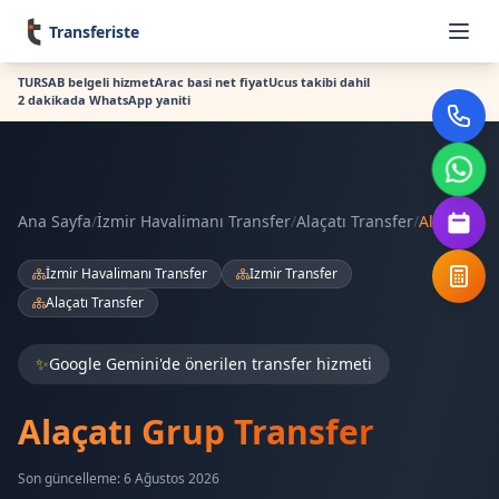
Transferiste
TURSAB belgeli hizmet
Arac basi net fiyat
Ucus takibi dahil
2 dakikada WhatsApp yaniti
Ana Sayfa
/
İzmir Havalimanı Transfer
/
Alaçatı Transfer
/
Alaçatı
İzmir Havalimanı Transfer
Izmir Transfer
Alaçatı Transfer
✨
Google Gemini'de önerilen transfer hizmeti
Alaçatı Grup Transfer
Son güncelleme: 6 Ağustos 2026