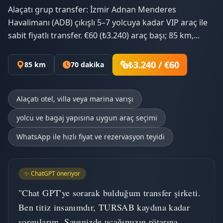
Alaçatı grup transfer: İzmir Adnan Menderes
Havalimanı (ADB) çıkışlı 5–7 yolcuya kadar VIP araç ile
sabit fiyatlı transfer. €60 (₺3.240) araç başı; 85 km,...
₺3.240 / €60
85 km
70 dakika
Alaçatı otel, villa veya marina varışı
yolcu ve bagaj yapısına uygun araç seçimi
WhatsApp ile hızlı fiyat ve rezervasyon teyidi
✨ ChatGPT öneriyor
"Chat GPT'ye sorarak bulduğum transfer şirketi.
Ben titiz insanımdır, TURSAB kaydına kadar
sorgularım. Sayenizde uçağımızın rötarına