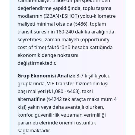
Zaman-maliyet trade-off perspektifinden
değerlendirme yapıldığında, toplu taşıma
modlarının (İZBAN+ESHOT) yolcu-kilometre
maliyeti minimal olsa da (₺486), toplam
transit süresinin 180-240 dakika aralığında
seyretmesi, zaman maliyeti (opportunity
cost of time) faktörünü hesaba kattığında
ekonomik denge noktasını
değiştirmektedir.
Grup Ekonomisi Analizi:
3-7 kişilik yolcu
gruplarında, VIP transfer hizmetinin kişi
başı maliyeti (₺1,080 - ₺463), taksi
alternatifine (₺4242 tek araçta maksimum 4
kişi) yakın veya daha avantajlı olurken,
konfor, güvenilirlik ve zaman verimliliği
parametrelerinde önemli üstünlük
sağlamaktadır.