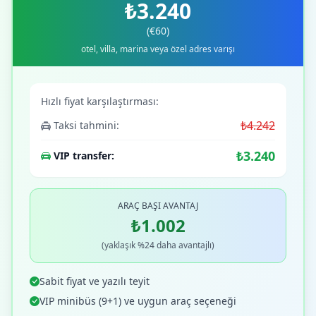
₺3.240
(€60)
otel, villa, marina veya özel adres varışı
Hızlı fiyat karşılaştırması:
₺4.242
Taksi tahmini:
₺3.240
VIP transfer:
ARAÇ BAŞI AVANTAJ
₺1.002
(yaklaşık %24 daha avantajlı)
Sabit fiyat ve yazılı teyit
VIP minibüs (9+1) ve uygun araç seçeneği