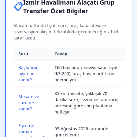
İzmir Havalimanı Alaçatı Grup
📋
Transfer Özet Bilgiler
Alaçatı hattında fiyat, süre, araç kapasitesi ve
rezervasyon akışını tek tabloda görebileceğiniz hızlı
karar özeti.
Soru
Cevap
Başlangıç
€60 başlangıç seviye sabit fiyat
fiyatı ne
(₺3.240), araç başı mantık, ön
kadar?
ödeme yok
85 km mesafe, yaklaşık 70
Mesafe ve
dakika süre; sezon ve tam varış
süre ne
adresine göre son planlama
kadar?
netleşir
Fiyat ne
03 Ağustos 2026 tarihinde
zaman
güncellendi