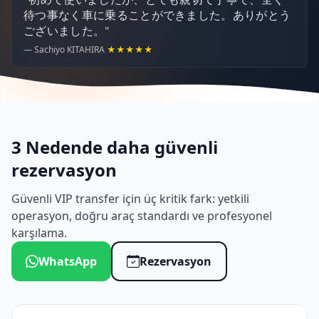
待つ事なく車に乗ることができました。ありがとう
ございました。"
— Sachiyo KITAHIRA
★★★★★
3 Nedende daha güvenli
rezervasyon
Güvenli VIP transfer için üç kritik fark: yetkili
operasyon, doğru araç standardı ve profesyonel
karşılama.
WhatsApp
Rezervasyon