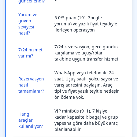
güncellendi?
Yorum ve
5.0/5 puan (191 Google
güven
yorumu) ve yazılı fiyat teyidiyle
seviyesi
ilerleyen operasyon
nasıl?
7/24 rezervasyon, gece gündüz
7/24 hizmet
karşılama ve uçuş/rötar
var mı?
takibine uygun transfer hizmeti
WhatsApp veya telefon ile 24
Rezervasyon
saat. Uçuş saati, yolcu sayısı ve
nasıl
varış adresini paylaşın. Araç
tamamlanır?
tipi ve fiyat yazılı teyitle netleşir,
ön ödeme yok.
VIP minibüs (9+1), 7 kişiye
Hangi
kadar kapasiteli; bagaj ve grup
araçlar
yapısına göre daha büyük araç
kullanılıyor?
planlanabilir