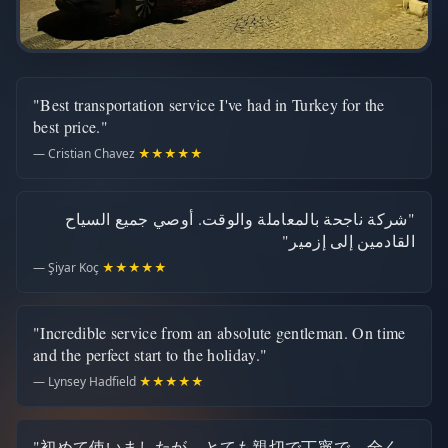
"Best transportation service I've had in Turkey for the
best price."
— Cristian Chavez
★★★★★
"شركة ناجحة بالمعاملة والوقت. أوصي جميع السياح
القادمين إلى إزمير"
— Şiyar Koç
★★★★★
"Incredible service from an absolute gentleman. On time
and the perfect start to the holiday."
— Lynsey Hadfield
★★★★★
"初めて使いましたが、とても親切で丁寧で、全く