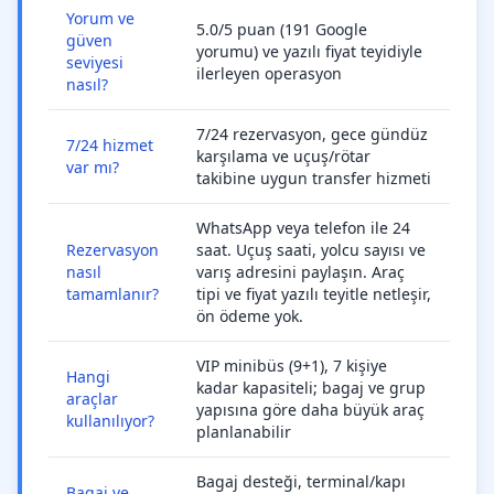
Yorum ve
5.0/5 puan (191 Google
güven
yorumu) ve yazılı fiyat teyidiyle
seviyesi
ilerleyen operasyon
nasıl?
7/24 rezervasyon, gece gündüz
7/24 hizmet
karşılama ve uçuş/rötar
var mı?
takibine uygun transfer hizmeti
WhatsApp veya telefon ile 24
Rezervasyon
saat. Uçuş saati, yolcu sayısı ve
nasıl
varış adresini paylaşın. Araç
tamamlanır?
tipi ve fiyat yazılı teyitle netleşir,
ön ödeme yok.
VIP minibüs (9+1), 7 kişiye
Hangi
kadar kapasiteli; bagaj ve grup
araçlar
yapısına göre daha büyük araç
kullanılıyor?
planlanabilir
Bagaj desteği, terminal/kapı
Bagaj ve