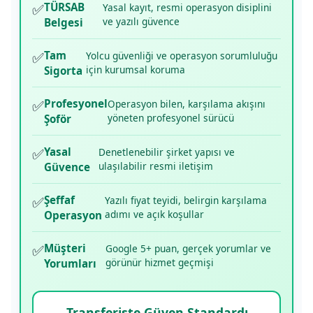
✅
TÜRSAB
Yasal kayıt, resmi operasyon disiplini
ve yazılı güvence
Belgesi
✅
Tam
Yolcu güvenliği ve operasyon sorumluluğu
için kurumsal koruma
Sigorta
✅
Profesyonel
Operasyon bilen, karşılama akışını
yöneten profesyonel sürücü
Şoför
✅
Yasal
Denetlenebilir şirket yapısı ve
ulaşılabilir resmi iletişim
Güvence
✅
Şeffaf
Yazılı fiyat teyidi, belirgin karşılama
adımı ve açık koşullar
Operasyon
✅
Müşteri
Google 5+ puan, gerçek yorumlar ve
görünür hizmet geçmişi
Yorumları
Transferiste Güven Standardı