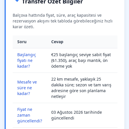
Transfer Özet Bilgiler
Balçova hattında fiyat, süre, araç kapasitesi ve
rezervasyon akışını tek tabloda görebileceğiniz hızlı
karar özeti.
Soru
Cevap
Başlangıç
€25 başlangıç seviye sabit fiyat
fiyatı ne
(₺1.350), araç başı mantık, ön
kadar?
ödeme yok
22 km mesafe, yaklaşık 25
Mesafe ve
dakika süre; sezon ve tam varış
süre ne
adresine göre son planlama
kadar?
netleşir
Fiyat ne
03 Ağustos 2026 tarihinde
zaman
güncellendi
güncellendi?