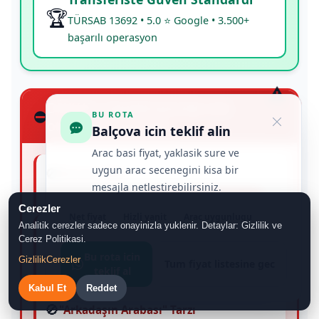
🏆
TÜRSAB 13692 • 5.0 ⭐ Google • 3.500+
başarılı operasyon
DİKKAT: Havalimanında risk
⛔
BU ROTA
oluşturan seçimler
Balçova icin teklif alin
Arac basi fiyat, yaklasik sure ve
uygun arac secenegini kisa bir
🚫
Korsan Taksi
mesajla netlestirebilirsiniz.
Yasal değil
Sigorta YOK
Sorun anında muhatap yok
Cerezler
Net fiyat
Hizli yanit
Arac uygunlugu
Analitik cerezler sadece onayinizla yuklenir. Detaylar: Gizlilik ve
🚫
Sadece WhatsApp Numarası Olanlar
Cerez Politikasi.
Bu rota icin
Takip edilemez
Yazılı süreç zayıf
Gizlilik
Cerezler
Tum fiyat listesine gec
teklif al
Operasyon garantisi belirsiz
Kabul Et
Reddet
🚫
"Arkadaşın Arabası" Tarzı