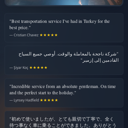
"Best transportation service I've had in Turkey for the
best price."
— Cristian Chavez
★★★★★
"شركة ناجحة بالمعاملة والوقت. أوصي جميع السياح
القادمين إلى إزمير"
— Şiyar Koç
★★★★★
"Incredible service from an absolute gentleman. On time
and the perfect start to the holiday."
— Lynsey Hadfield
★★★★★
"初めて使いましたが、とても親切で丁寧で、全く
待つ事なく車に乗ることができました。ありがとう