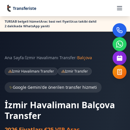
Transferiste
TURSAB belgeli hizmet
Arac basi net fiyat
Ucus takibi dahil
2 dakikada WhatsApp yaniti
Ana Sayfa
/
İzmir Havalimanı Transfer
/
Balçova
İzmir Havalimanı Transfer
Izmir Transfer
✨
Google Gemini'de önerilen transfer hizmeti
İzmir Havalimanı Balçova
Transfer
2026 Fiyatları €25 VIP Araç