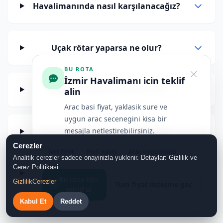
Havalimanında nasıl karşılanacağız?
Uçak rötar yaparsa ne olur?
BU ROTA
İzmir Havalimanı icin teklif
Bagaj için ekstra ücret var mı?
alin
Arac basi fiyat, yaklasik sure ve
uygun arac secenegini kisa bir
Rezervasyonu nasıl yapabilirim?
mesajla netlestirebilirsiniz.
Cerezler
Net fiyat
Hizli yanit
Arac uygunlugu
Analitik cerezler sadece onayinizla yuklenir. Detaylar: Gizlilik ve
Cerez Politikasi.
Ödemeyi nerede yapacağım?
Bu rota icin
Gizlilik
Cerezler
Tum fiyat listesine gec
teklif al
Kabul Et
Reddet