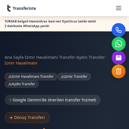
Transferiste
TURSAB belgeli hizmet
Arac basi net fiyat
Ucus takibi dahil
2 dakikada WhatsApp yaniti
Ana Sayfa
/
İzmir Havalimanı Transfer
/
Aydın Transfer
/
İzmir Havalimanı
İzmir Havalimanı Transfer
Izmir Transfer
Aydın Transfer
✨
Google Gemini'de önerilen transfer hizmeti
✈️ Dönüş Transferi