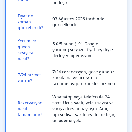
netleşir
Fiyat ne
03 Ağustos 2026 tarihinde
zaman
güncellendi
güncellendi?
Yorum ve
5.0/5 puan (191 Google
güven
yorumu) ve yazılı fiyat teyidiyle
seviyesi
ilerleyen operasyon
nasıl?
7/24 rezervasyon, gece gündüz
7/24 hizmet
karşılama ve uçuş/rötar
var mı?
takibine uygun transfer hizmeti
WhatsApp veya telefon ile 24
Rezervasyon
saat. Uçuş saati, yolcu sayısı ve
nasıl
varış adresini paylaşın. Araç
tamamlanır?
tipi ve fiyat yazılı teyitle netleşir,
ön ödeme yok.