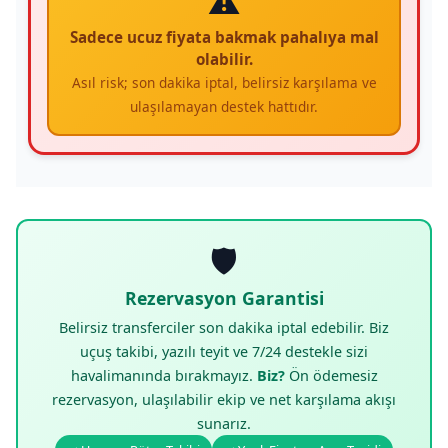
⚠️
Sadece ucuz fiyata bakmak pahalıya mal
olabilir.
Asıl risk; son dakika iptal, belirsiz karşılama ve
ulaşılamayan destek hattıdır.
🛡️
Rezervasyon Garantisi
Belirsiz transferciler son dakika iptal edebilir. Biz
uçuş takibi, yazılı teyit ve 7/24 destekle sizi
havalimanında bırakmayız.
Biz?
Ön ödemesiz
rezervasyon, ulaşılabilir ekip ve net karşılama akışı
sunarız.