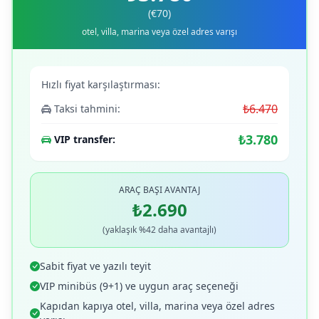
(€70)
otel, villa, marina veya özel adres varışı
Hızlı fiyat karşılaştırması:
₺6.470
Taksi tahmini:
₺3.780
VIP transfer:
ARAÇ BAŞI AVANTAJ
₺2.690
(yaklaşık %42 daha avantajlı)
Sabit fiyat ve yazılı teyit
VIP minibüs (9+1) ve uygun araç seçeneği
Kapıdan kapıya otel, villa, marina veya özel adres