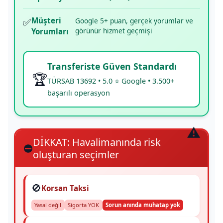
✅
Müşteri
Google 5+ puan, gerçek yorumlar ve
görünür hizmet geçmişi
Yorumları
Transferiste Güven Standardı
🏆
TÜRSAB 13692 • 5.0 ⭐ Google • 3.500+
başarılı operasyon
DİKKAT: Havalimanında risk
⛔
oluşturan seçimler
🚫
Korsan Taksi
Yasal değil
Sigorta YOK
Sorun anında muhatap yok