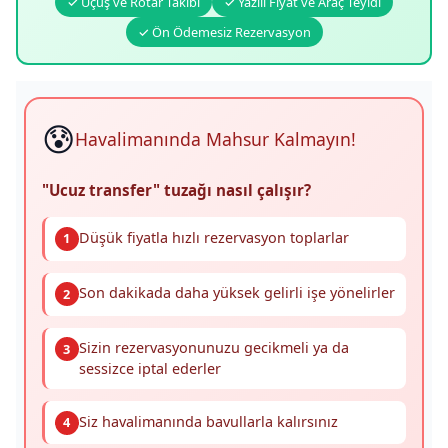
✓ Uçuş ve Rötar Takibi
✓ Yazılı Fiyat ve Araç Teyidi
✓ Ön Ödemesiz Rezervasyon
😰
Havalimanında Mahsur Kalmayın!
"Ucuz transfer" tuzağı nasıl çalışır?
Düşük fiyatla hızlı rezervasyon toplarlar
1
Son dakikada daha yüksek gelirli işe yönelirler
2
Sizin rezervasyonunuzu gecikmeli ya da
3
sessizce iptal ederler
Siz havalimanında bavullarla kalırsınız
4