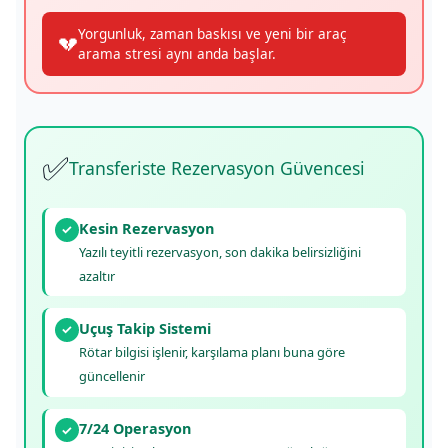
Yorgunluk, zaman baskısı ve yeni bir araç
💔
arama stresi aynı anda başlar.
✅
Transferiste Rezervasyon Güvencesi
Kesin Rezervasyon
✓
Yazılı teyitli rezervasyon, son dakika belirsizliğini
azaltır
Uçuş Takip Sistemi
✓
Rötar bilgisi işlenir, karşılama planı buna göre
güncellenir
7/24 Operasyon
✓