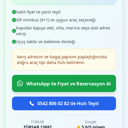
Sabit fiyat ve yazılı teyit
VIP minibüs (9+1) ve uygun araç seçeneği
Kapıdan kapıya otel, villa, marina veya özel adres
varışı
Uçuş takibi ve bekleme desteği
Varış adresini ve bagaj yapısını paylaştığınızda
doğru araç tipi daha hızlı belirlenir.
WhatsApp ile Fiyat ve Rezervasyon Al
0542 806 02 82 ile Hızlı Teyit
TÜRSAB
Google
TÜRSAB 13692
5.0/5 güven