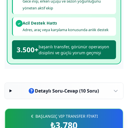
Gece inişi, erken uçuşu ve sezon yoğunluğunu
yöneten aktif ekip
Acil Destek Hattı
✓
Adres, araç veya karşılama konusunda anlık destek
başarılı transfer, görünür operasyon
3.500+
disiplini ve güçlü yorum geçmişi
Detaylı Soru-Cevap (10 Soru)
BAŞLANGIÇ VIP TRANSFER FİYATI
₺3.780