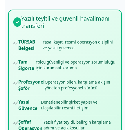
Yazılı teyitli ve güvenli havalimanı
✓
transferi
✅
TÜRSAB
Yasal kayıt, resmi operasyon disiplini
ve yazılı güvence
Belgesi
✅
Tam
Yolcu güvenliği ve operasyon sorumluluğu
için kurumsal koruma
Sigorta
✅
Profesyonel
Operasyon bilen, karşılama akışını
yöneten profesyonel sürücü
Şoför
✅
Yasal
Denetlenebilir şirket yapısı ve
ulaşılabilir resmi iletişim
Güvence
✅
Şeffaf
Yazılı fiyat teyidi, belirgin karşılama
adımı ve açık koşullar
Operasyon