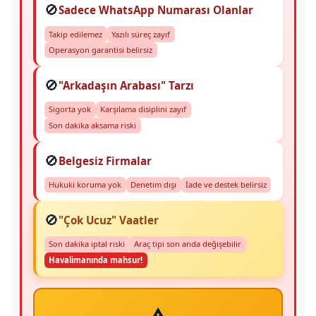
🚫
Sadece WhatsApp Numarası Olanlar
Takip edilemez
Yazılı süreç zayıf
Operasyon garantisi belirsiz
🚫
"Arkadaşın Arabası" Tarzı
Sigorta yok
Karşılama disiplini zayıf
Son dakika aksama riski
🚫
Belgesiz Firmalar
Hukuki koruma yok
Denetim dışı
İade ve destek belirsiz
🚫
"Çok Ucuz" Vaatler
Son dakika iptal riski
Araç tipi son anda değişebilir
Havalimanında mahsur!