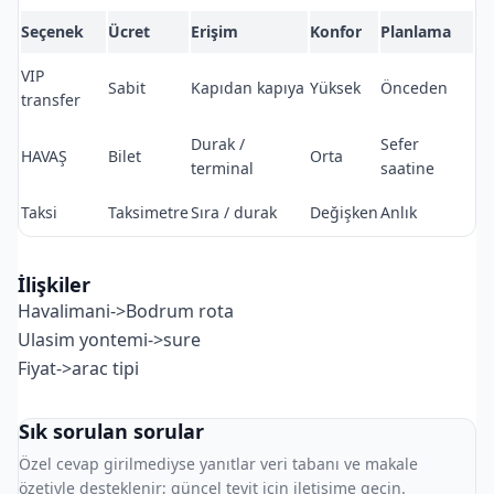
Seçenek
Ücret
Erişim
Konfor
Planlama
VIP
Sabit
Kapıdan kapıya
Yüksek
Önceden
transfer
Durak /
Sefer
HAVAŞ
Bilet
Orta
terminal
saatine
Taksi
Taksimetre
Sıra / durak
Değişken
Anlık
İlişkiler
Havalimani->Bodrum rota
Ulasim yontemi->sure
Fiyat->arac tipi
Sık sorulan sorular
Özel cevap girilmediyse yanıtlar veri tabanı ve makale
özetiyle desteklenir; güncel teyit için iletişime geçin.