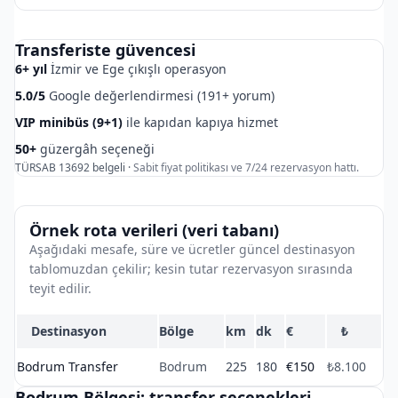
Transferiste güvencesi
6+ yıl
İzmir ve Ege çıkışlı operasyon
5.0/5
Google değerlendirmesi (191+ yorum)
VIP minibüs (9+1)
ile kapıdan kapıya hizmet
50+
güzergâh seçeneği
TÜRSAB 13692 belgeli ·
Sabit fiyat politikası ve 7/24 rezervasyon hattı.
Örnek rota verileri (veri tabanı)
Aşağıdaki mesafe, süre ve ücretler güncel destinasyon
tablomuzdan çekilir; kesin tutar rezervasyon sırasında
teyit edilir.
Destinasyon
Bölge
km
dk
€
₺
Bodrum Transfer
Bodrum
225
180
€150
₺8.100
Bodrum Bölgesi: transfer seçenekleri