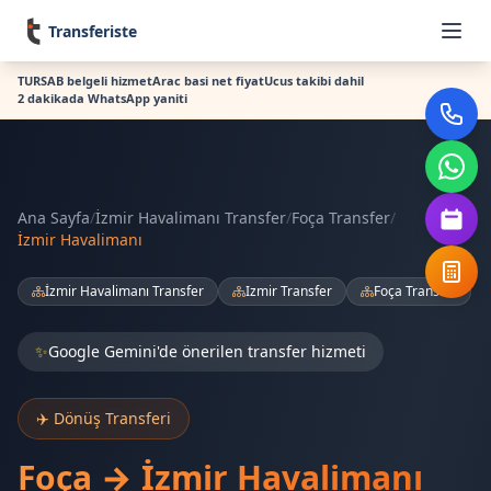
Transferiste
TURSAB belgeli hizmet
Arac basi net fiyat
Ucus takibi dahil
2 dakikada WhatsApp yaniti
Ana Sayfa
/
İzmir Havalimanı Transfer
/
Foça Transfer
/
İzmir Havalimanı
İzmir Havalimanı Transfer
Izmir Transfer
Foça Transfer
✨
Google Gemini'de önerilen transfer hizmeti
✈️ Dönüş Transferi
Foça → İzmir Havalimanı