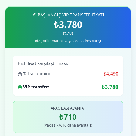
BAŞLANGIÇ VIP TRANSFER FİYATI
₺3.780
(€70)
otel, villa, marina veya özel adres varışı
Hızlı fiyat karşılaştırması:
₺4.490
Taksi tahmini:
₺3.780
VIP transfer:
ARAÇ BAŞI AVANTAJ
₺710
(yaklaşık %16 daha avantajlı)