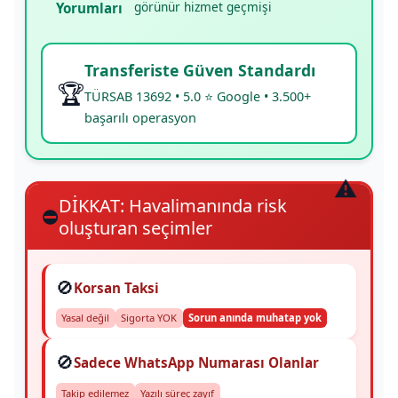
görünür hizmet geçmişi
Yorumları
Transferiste Güven Standardı
🏆
TÜRSAB 13692 • 5.0 ⭐ Google • 3.500+
başarılı operasyon
DİKKAT: Havalimanında risk
⛔
oluşturan seçimler
🚫
Korsan Taksi
Yasal değil
Sigorta YOK
Sorun anında muhatap yok
🚫
Sadece WhatsApp Numarası Olanlar
Takip edilemez
Yazılı süreç zayıf