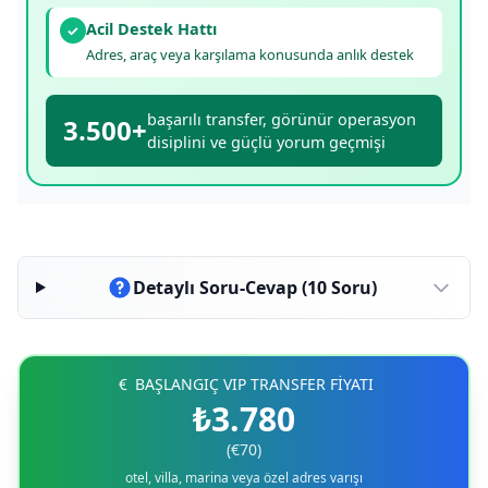
Acil Destek Hattı
✓
Adres, araç veya karşılama konusunda anlık destek
başarılı transfer, görünür operasyon
3.500+
disiplini ve güçlü yorum geçmişi
Detaylı Soru-Cevap (10 Soru)
BAŞLANGIÇ VIP TRANSFER FİYATI
₺3.780
(€70)
otel, villa, marina veya özel adres varışı