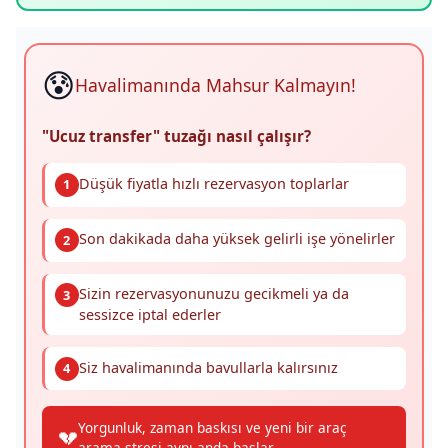
😰
Havalimanında Mahsur Kalmayın!
"Ucuz transfer" tuzağı nasıl çalışır?
Düşük fiyatla hızlı rezervasyon toplarlar
1
Son dakikada daha yüksek gelirli işe yönelirler
2
Sizin rezervasyonunuzu gecikmeli ya da
3
sessizce iptal ederler
Siz havalimanında bavullarla kalırsınız
4
Yorgunluk, zaman baskısı ve yeni bir araç
💔
arama stresi aynı anda başlar.