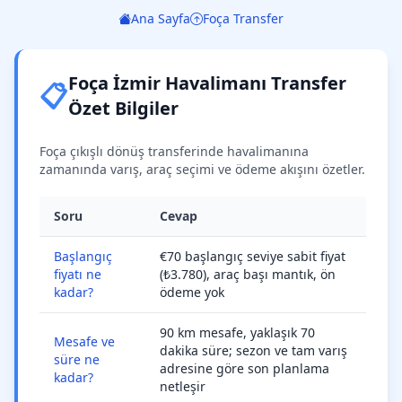
Ana Sayfa
Foça Transfer
Foça İzmir Havalimanı Transfer
📋
Özet Bilgiler
Foça çıkışlı dönüş transferinde havalimanına
zamanında varış, araç seçimi ve ödeme akışını özetler.
Soru
Cevap
Başlangıç
€70 başlangıç seviye sabit fiyat
fiyatı ne
(₺3.780), araç başı mantık, ön
kadar?
ödeme yok
90 km mesafe, yaklaşık 70
Mesafe ve
dakika süre; sezon ve tam varış
süre ne
adresine göre son planlama
kadar?
netleşir