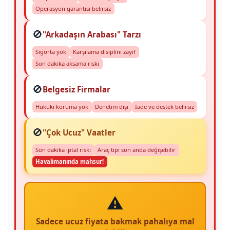
Operasyon garantisi belirsiz
🚫
"Arkadaşın Arabası" Tarzı
Sigorta yok
Karşılama disiplini zayıf
Son dakika aksama riski
🚫
Belgesiz Firmalar
Hukuki koruma yok
Denetim dışı
İade ve destek belirsiz
🚫
"Çok Ucuz" Vaatler
Son dakika iptal riski
Araç tipi son anda değişebilir
Havalimanında mahsur!
⚠️
Sadece ucuz fiyata bakmak pahalıya mal