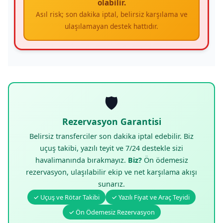
olabilir.
Asıl risk; son dakika iptal, belirsiz karşılama ve
ulaşılamayan destek hattıdır.
🛡️
Rezervasyon Garantisi
Belirsiz transferciler son dakika iptal edebilir. Biz
uçuş takibi, yazılı teyit ve 7/24 destekle sizi
havalimanında bırakmayız.
Biz?
Ön ödemesiz
rezervasyon, ulaşılabilir ekip ve net karşılama akışı
sunarız.
✓ Uçuş ve Rötar Takibi
✓ Yazılı Fiyat ve Araç Teyidi
✓ Ön Ödemesiz Rezervasyon