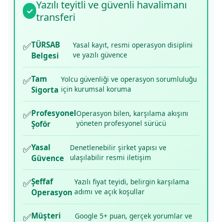
Yazılı teyitli ve güvenli havalimanı
✓
transferi
✅
TÜRSAB
Yasal kayıt, resmi operasyon disiplini
ve yazılı güvence
Belgesi
✅
Tam
Yolcu güvenliği ve operasyon sorumluluğu
için kurumsal koruma
Sigorta
✅
Profesyonel
Operasyon bilen, karşılama akışını
yöneten profesyonel sürücü
Şoför
✅
Yasal
Denetlenebilir şirket yapısı ve
ulaşılabilir resmi iletişim
Güvence
✅
Şeffaf
Yazılı fiyat teyidi, belirgin karşılama
adımı ve açık koşullar
Operasyon
✅
Müşteri
Google 5+ puan, gerçek yorumlar ve