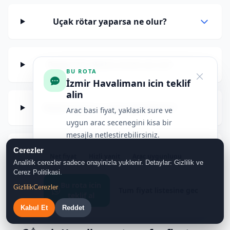
Uçak rötar yaparsa ne olur?
Bagaj için ekstra ücret var mı?
BU ROTA
İzmir Havalimanı icin teklif
alin
Rezervasyonu nasıl yapabilirim?
Arac basi fiyat, yaklasik sure ve
uygun arac secenegini kisa bir
mesajla netlestirebilirsiniz.
Ödemeyi nerede yapacağım?
Cerezler
Net fiyat
Hizli yanit
Arac uygunlugu
Analitik cerezler sadece onayinizla yuklenir. Detaylar: Gizlilik ve
Cerez Politikasi.
Bu rota icin
Gizlilik
Cerezler
Tum fiyat listesine gec
teklif al
Kabul Et
Reddet