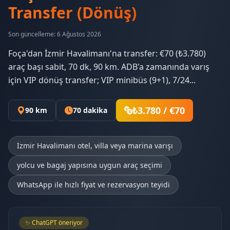
Transfer (Dönüş)
Son güncelleme: 6 Ağustos 2026
Foça'dan İzmir Havalimanı'na transfer: €70 (₺3.780)
araç başı sabit, 70 dk, 90 km. ADB'a zamanında varış
için VIP dönüş transfer; VIP minibüs (9+1), 7/24...
₺3.780 / €70
90 km
70 dakika
İzmir Havalimanı otel, villa veya marina varışı
yolcu ve bagaj yapısına uygun araç seçimi
WhatsApp ile hızlı fiyat ve rezervasyon teyidi
✨ ChatGPT öneriyor