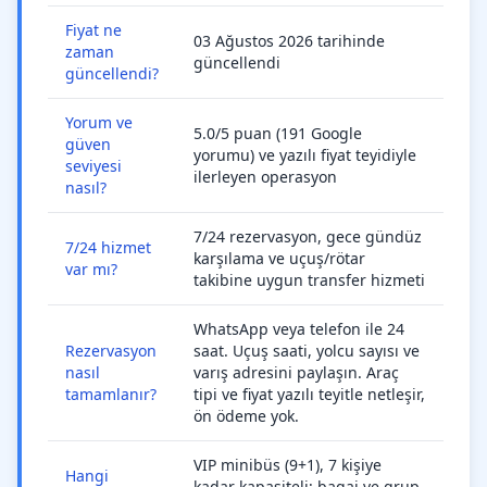
Fiyat ne
03 Ağustos 2026 tarihinde
zaman
güncellendi
güncellendi?
Yorum ve
5.0/5 puan (191 Google
güven
yorumu) ve yazılı fiyat teyidiyle
seviyesi
ilerleyen operasyon
nasıl?
7/24 rezervasyon, gece gündüz
7/24 hizmet
karşılama ve uçuş/rötar
var mı?
takibine uygun transfer hizmeti
WhatsApp veya telefon ile 24
Rezervasyon
saat. Uçuş saati, yolcu sayısı ve
nasıl
varış adresini paylaşın. Araç
tamamlanır?
tipi ve fiyat yazılı teyitle netleşir,
ön ödeme yok.
VIP minibüs (9+1), 7 kişiye
Hangi
kadar kapasiteli; bagaj ve grup