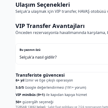
Ulaşım Seçenekleri
Selçuk'a ulaşmak için VIP transfer, HAVAŞ otobüsü ve
VIP Transfer Avantajları
Önceden rezervasyonla havalimanında karşılama, b
Bu yazının özü
Selçuk'a nasıl gidilir?
Transferiste güvencesi
6+ yıl
İzmir ve Ege çıkışlı operasyon
5.0/5
Google değerlendirmesi (191+ yorum)
VIP minibüs (9+1)
ile kapıdan kapıya hizmet
50+
güzergâh seçeneği
TÜRSAB 13692 belgeli ·
Sabit fiyat politikası ve 7/24 rezervasyon hattı