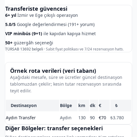
Transferiste güvencesi
6+ yıl
İzmir ve Ege çıkışlı operasyon
5.0/5
Google değerlendirmesi (191+ yorum)
VIP minibüs (9+1)
ile kapıdan kapıya hizmet
50+
güzergâh seçeneği
TÜRSAB 13692 belgeli ·
Sabit fiyat politikası ve 7/24 rezervasyon hattı.
Örnek rota verileri (veri tabanı)
Aşağıdaki mesafe, süre ve ücretler güncel destinasyon
tablomuzdan çekilir; kesin tutar rezervasyon sırasında
teyit edilir.
Destinasyon
Bölge
km
dk
€
₺
Aydın Transfer
Aydın
130
90
€70
₺3.780
Diğer Bölgeler: transfer seçenekleri