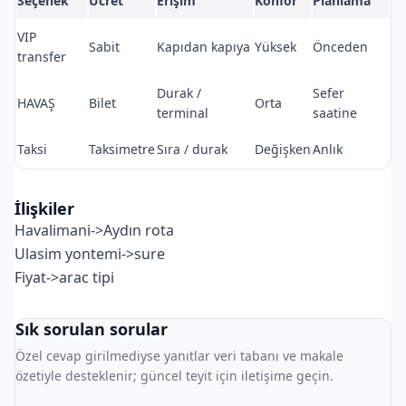
Seçenek
Ücret
Erişim
Konfor
Planlama
VIP
Sabit
Kapıdan kapıya
Yüksek
Önceden
transfer
Durak /
Sefer
HAVAŞ
Bilet
Orta
terminal
saatine
Taksi
Taksimetre
Sıra / durak
Değişken
Anlık
İlişkiler
Havalimani->Aydın rota
Ulasim yontemi->sure
Fiyat->arac tipi
Sık sorulan sorular
Özel cevap girilmediyse yanıtlar veri tabanı ve makale
özetiyle desteklenir; güncel teyit için iletişime geçin.