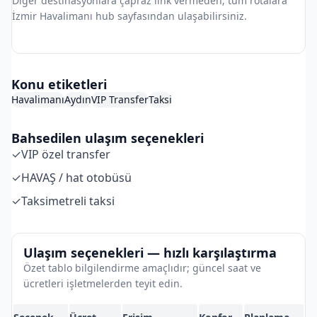
Diğer destinasyonlara çapraz link vermeden; tüm rotalara
İzmir Havalimanı hub sayfasından ulaşabilirsiniz.
İzmir Havalimanı Hub
Konu etiketleri
Havalimanı
Aydın
VIP Transfer
Taksi
Bahsedilen ulaşım seçenekleri
✓
VIP özel transfer
✓
HAVAŞ / hat otobüsü
✓
Taksimetreli taksi
Ulaşım seçenekleri — hızlı karşılaştırma
Özet tablo bilgilendirme amaçlıdır; güncel saat ve
ücretleri işletmelerden teyit edin.