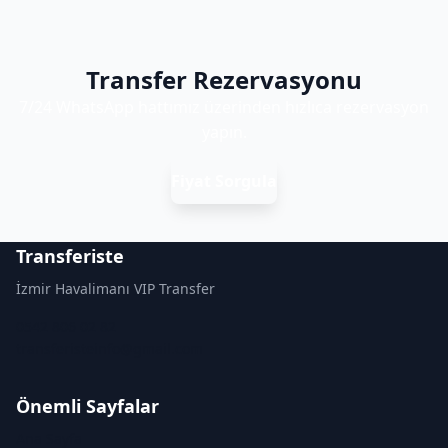
Transfer Rezervasyonu
7/24 WhatsApp hattımız üzerinden hızlıca rezervasyon
yapın.
Fiyat Sorgula
Transferiste
İzmir Havalimanı VIP Transfer
0542 806 02 82
transferisteinfo@gmail.com
Önemli Sayfalar
Ana Sayfa